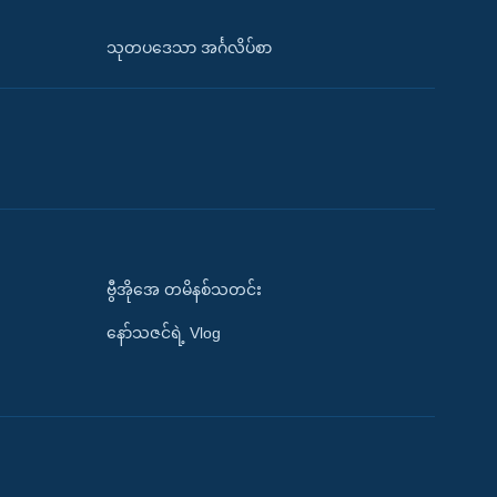
သုတပဒေသာ အင်္ဂလိပ်စာ
ဗွီအိုအေ တမိနစ်သတင်း
နော်သဇင်ရဲ့ Vlog