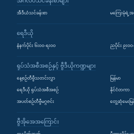
အင်္ဂလိပ်သင်ခန်းစာများ
အီဒီယံသင်ခန်းစာ
မကြေးမုံရဲ့အင
ရေဒီယို
နံနက်ပိုင်း ၆း၀၀-ရး၀၀
ညပိုင်း ၉း၀
ရုပ်သံအစီအစဉ်နှင့် ဗွီဒီယိုကဏ္ဍများ
နေ့စဉ်တီဗွီသတင်းလွှာ
မြန်မာ
ရေဒီယို ရုပ်သံအစီအစဉ်
နိုင်ငံတကာ
အပတ်စဉ်တီဗွီမဂ္ဂဇင်း
တွေ့ဆုံမေးမြန
ဗွီအိုအေအကြောင်း