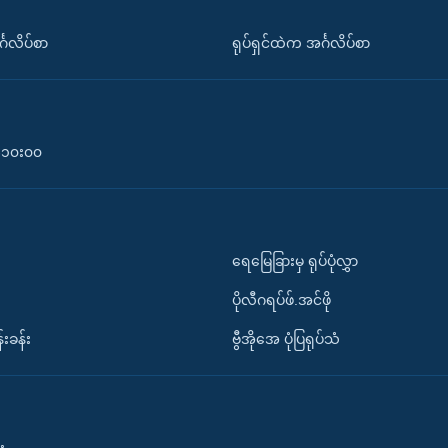
်္ဂလိပ်စာ
ရုပ်ရှင်ထဲက အင်္ဂလိပ်စာ
၀-၁၀း၀၀
ရေမြေခြားမှ ရုပ်ပုံလွှာ
ပိုလီဂရပ်ဖ်.အင်ဖို
်းခန်း
ဗွီအိုအေ ပုံပြရုပ်သံ