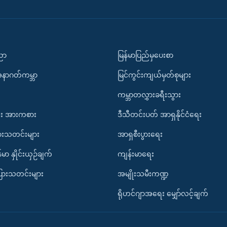
ပညာ
မြန်မာပြည်မှပေးစာ
အနာဂတ်ကမ္ဘာ
မြင်ကွင်းကျယ်မှတ်စုများ
ကမ္ဘာတလွှားခရီးသွား
း အားကစား
ဒီသီတင်းပတ် အာရှနိုင်ငံရေး
ားသတင်းများ
အာရှစီးပွားရေး
်မာ နှိုင်းယှဉ်ချက်
ကျန်းမာရေး
ပြားသတင်းများ
အမျိုးသမီးကဏ္ဍ
ရိုဟင်ဂျာအရေး မျှော်လင့်ချက်