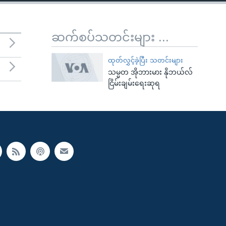
ဆက်စပ်သတင်းများ ...
ထုတ်လွှင့်ခဲ့ပြီး သတင်းများ
သမ္မတ အိုဘားမား နိုဘယ်လ်
ငြိမ်းချမ်းရေးဆုရ