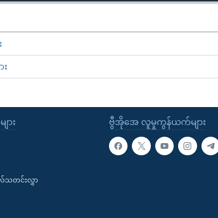
း
ား
ုများ
ဗွီအိုအေ လူမှုကွန်ယက်များ
းလ်သတင်းလွှာ