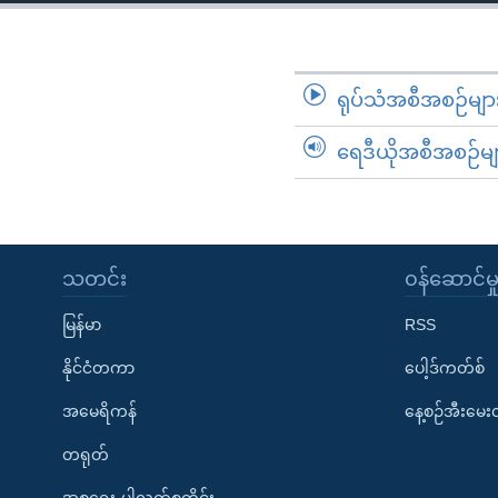
သုတပဒေသာ အင်္ဂလိပ်စာ
အ
ညွန်း
စာမျက်နှာ
သို့
ရုပ်သံအစီအစဉ်မျာ
ကျော်
ရေဒီယိုအစီအစဉ်မျ
ကြည့်
ရန်
ရှာဖွေ
ရန်
နေရာ
သတင်း
၀န်ဆောင်မှ
သို့
မြန်မာ
RSS
ကျော်
ရန်
နိုင်ငံတကာ
ပေါ့ဒ်ကတ်စ်
အမေရိကန်
နေ့စဉ်အီးမေ
တရုတ်