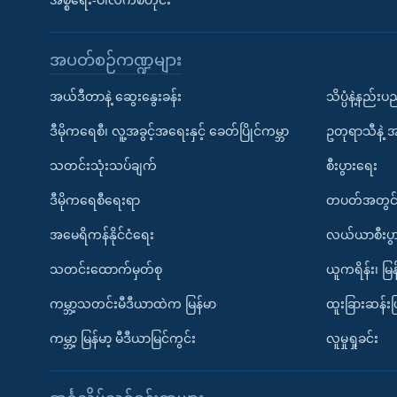
အစ္စရေး-ပါလက်စတိုင်း
အပတ်စဉ်ကဏ္ဍများ
အယ်ဒီတာနဲ့ ဆွေးနွေးခန်း
သိပ္ပံနဲ့နည်း
ဒီမိုကရေစီ၊ လူ့အခွင့်အရေးနှင့် ခေတ်ပြိုင်ကမ္ဘာ
ဥတုရာသီနဲ့ 
သတင်းသုံးသပ်ချက်
စီးပွားရေး
ဒီမိုကရေစီရေးရာ
တပတ်အတွင်
အမေရိကန်နိုင်ငံရေး
လယ်ယာစီးပွ
သတင်းထောက်မှတ်စု
ယူကရိန်း၊ မြန
ကမ္ဘာ့သတင်းမီဒီယာထဲက မြန်မာ
ထူးခြားဆန်း
ကမ္ဘာ့ မြန်မာ့ မီဒီယာမြင်ကွင်း
လူမှုရှုခင်း