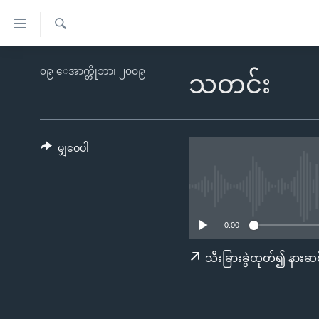
သုံး
ရ
ရှာဖွေ
လွယ်ကူ
မူလစာမျက်နှာ
၀၉ ေအာက္တိုဘာ၊ ၂၀၀၉
ရ
သတင်း
စေ
မြန်မာ
လာ
သည့်
ဒ်
ကမ္ဘာ့သတင်းများ
Link
ဗွီဒီယို
နိုင်ငံတကာ
မျှဝေပါ
များ
သတင်းလွတ်လပ်ခွင့်
အမေရိကန်
ပင်မ
ရပ်ဝန်းတခု လမ်းတခု အလွန်
တရုတ်
အကြောင်းအရာ
အင်္ဂလိပ်စာလေ့လာမယ်
အစ္စရေး-ပါလက်စတိုင်း
သို့
0:00
အပတ်စဉ်ကဏ္ဍများ
အမေရိကန်သုံးအီဒီယံ
ကျော်
သီးခြားခွဲထုတ်၍ နားဆင
ကြည့်
ရေဒီယိုနှင့်ရုပ်သံ အချက်အလက်များ
မကြေးမုံရဲ့ အင်္ဂလိပ်စာ
ရေဒီယို
ရန်
ရေဒီယို/တီဗွီအစီအစဉ်
ရုပ်ရှင်ထဲက အင်္ဂလိပ်စာ
တီဗွီ
ပင်မ