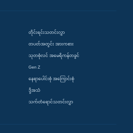
တိုင်းရင်းသတင်းလွှာ
တပတ်အတွင်း အားကစား
သုတစုံလင် အမေရိကန်တခွင်
Gen Z
နေရာပေါင်းစုံ အကြောင်းစုံ
ဒို့အသံ
သက်တံရောင်သတင်းလွှာ