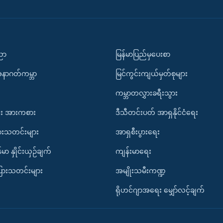
ပညာ
မြန်မာပြည်မှပေးစာ
အနာဂတ်ကမ္ဘာ
မြင်ကွင်းကျယ်မှတ်စုများ
ကမ္ဘာတလွှားခရီးသွား
း အားကစား
ဒီသီတင်းပတ် အာရှနိုင်ငံရေး
ားသတင်းများ
အာရှစီးပွားရေး
်မာ နှိုင်းယှဉ်ချက်
ကျန်းမာရေး
ပြားသတင်းများ
အမျိုးသမီးကဏ္ဍ
ရိုဟင်ဂျာအရေး မျှော်လင့်ချက်