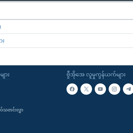
း
ား
ုများ
ဗွီအိုအေ လူမှုကွန်ယက်များ
းလ်သတင်းလွှာ