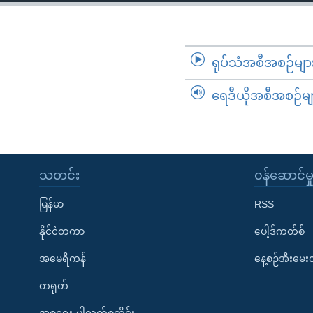
သုတပဒေသာ အင်္ဂလိပ်စာ
အ
ညွန်း
စာမျက်နှာ
သို့
ရုပ်သံအစီအစဉ်မျာ
ကျော်
ရေဒီယိုအစီအစဉ်မျ
ကြည့်
ရန်
ရှာဖွေ
ရန်
နေရာ
သတင်း
၀န်ဆောင်မှ
သို့
မြန်မာ
RSS
ကျော်
ရန်
နိုင်ငံတကာ
ပေါ့ဒ်ကတ်စ်
အမေရိကန်
နေ့စဉ်အီးမေ
တရုတ်