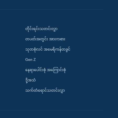
တိုင်းရင်းသတင်းလွှာ
တပတ်အတွင်း အားကစား
သုတစုံလင် အမေရိကန်တခွင်
Gen Z
နေရာပေါင်းစုံ အကြောင်းစုံ
ဒို့အသံ
သက်တံရောင်သတင်းလွှာ