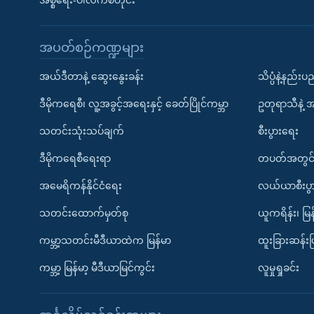
အစ္စရေး-ပါလက်စတိုင်း
အပတ်စဉ်ကဏ္ဍများ
အယ်ဒီတာနဲ့ ဆွေးနွေးခန်း
သိပ္ပံနဲ့နည်း
ဒီမိုကရေစီ၊ လူ့အခွင့်အရေးနှင့် ခေတ်ပြိုင်ကမ္ဘာ
ဥတုရာသီနဲ့ 
သတင်းသုံးသပ်ချက်
စီးပွားရေး
ဒီမိုကရေစီရေးရာ
တပတ်အတွင်
အမေရိကန်နိုင်ငံရေး
လယ်ယာစီးပွ
သတင်းထောက်မှတ်စု
ယူကရိန်း၊ မြန
ကမ္ဘာ့သတင်းမီဒီယာထဲက မြန်မာ
ထူးခြားဆန်း
ကမ္ဘာ့ မြန်မာ့ မီဒီယာမြင်ကွင်း
လူမှုရှုခင်း