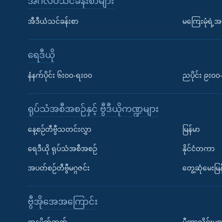
အင်္ဂလိပ်သင်ခန်းစာများ
အီဒီယံသင်ခန်းစာ
မကြေးမုံရဲ့အင
ရေဒီယို
နံနက်ပိုင်း ၆း၀၀-ရး၀၀
ညပိုင်း ၉း၀
ရုပ်သံအစီအစဉ်နှင့် ဗွီဒီယိုကဏ္ဍများ
နေ့စဉ်တီဗွီသတင်းလွှာ
မြန်မာ
ရေဒီယို ရုပ်သံအစီအစဉ်
နိုင်ငံတကာ
အပတ်စဉ်တီဗွီမဂ္ဂဇင်း
တွေ့ဆုံမေးမြန
ဗွီအိုအေအကြောင်း