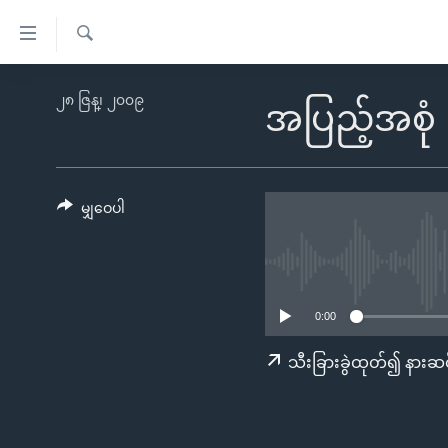
သုံး
ရ
ရှာဖွေ
လွယ်ကူ
မူလစာမျက်နှာ
၂၈ ဇြန္၊ ၂၀၀၉
ရ
အပြည့်အစုံ
စေ
မြန်မာ
လာ
သည့်
ဒ်
ကမ္ဘာ့သတင်းများ
Link
ဗွီဒီယို
နိုင်ငံတကာ
မျှဝေပါ
များ
သတင်းလွတ်လပ်ခွင့်
အမေရိကန်
ပင်မ
ရပ်ဝန်းတခု လမ်းတခု အလွန်
တရုတ်
အကြောင်းအရာ
အင်္ဂလိပ်စာလေ့လာမယ်
အစ္စရေး-ပါလက်စတိုင်း
သို့
0:00
အပတ်စဉ်ကဏ္ဍများ
အမေရိကန်သုံးအီဒီယံ
ကျော်
သီးခြားခွဲထုတ်၍ နားဆင
ကြည့်
ရေဒီယိုနှင့်ရုပ်သံ အချက်အလက်များ
မကြေးမုံရဲ့ အင်္ဂလိပ်စာ
ရေဒီယို
ရန်
ရေဒီယို/တီဗွီအစီအစဉ်
ရုပ်ရှင်ထဲက အင်္ဂလိပ်စာ
တီဗွီ
ပင်မ