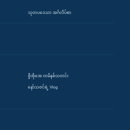
သုတပဒေသာ အင်္ဂလိပ်စာ
ဗွီအိုအေ တမိနစ်သတင်း
နော်သဇင်ရဲ့ Vlog