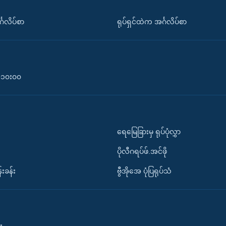
်္ဂလိပ်စာ
ရုပ်ရှင်ထဲက အင်္ဂလိပ်စာ
၀-၁၀း၀၀
ရေမြေခြားမှ ရုပ်ပုံလွှာ
ပိုလီဂရပ်ဖ်.အင်ဖို
်းခန်း
ဗွီအိုအေ ပုံပြရုပ်သံ