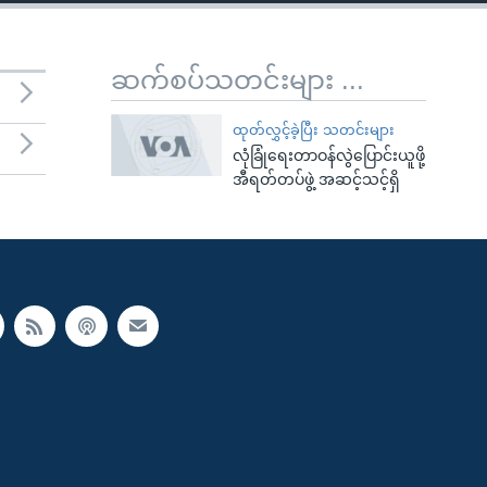
ဆက်စပ်သတင်းများ ...
ထုတ်လွှင့်ခဲ့ပြီး သတင်းများ
လုံခြုံရေးတာဝန်လွဲပြောင်းယူဖို့
အီရတ်တပ်ဖွဲ့ အဆင့်သင့်ရှိ