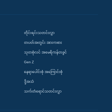
တိုင်းရင်းသတင်းလွှာ
တပတ်အတွင်း အားကစား
သုတစုံလင် အမေရိကန်တခွင်
Gen Z
နေရာပေါင်းစုံ အကြောင်းစုံ
ဒို့အသံ
သက်တံရောင်သတင်းလွှာ