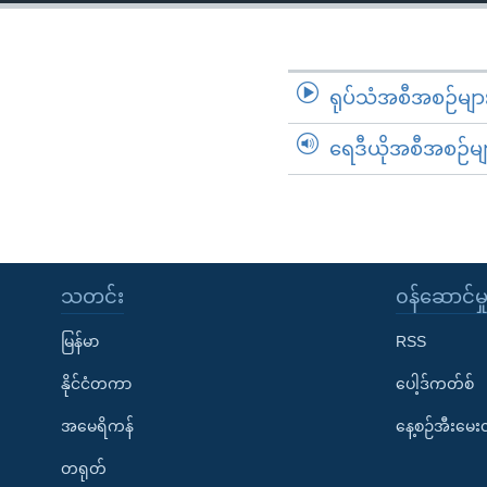
သုတပဒေသာ အင်္ဂလိပ်စာ
အ
ညွန်း
စာမျက်နှာ
သို့
ရုပ်သံအစီအစဉ်မျာ
ကျော်
ရေဒီယိုအစီအစဉ်မျ
ကြည့်
ရန်
ရှာဖွေ
ရန်
နေရာ
သတင်း
၀န်ဆောင်မှ
သို့
ကျော်
မြန်မာ
RSS
ရန်
နိုင်ငံတကာ
ပေါ့ဒ်ကတ်စ်
အမေရိကန်
နေ့စဉ်အီးမေ
တရုတ်