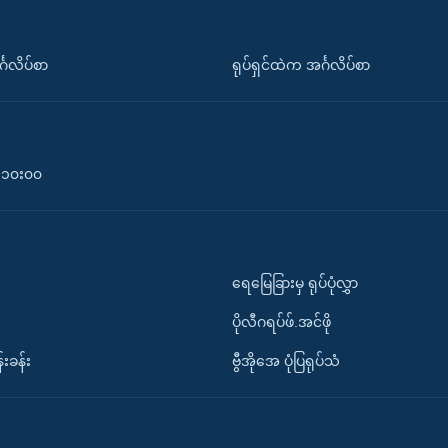
်္ဂလိပ်စာ
ရုပ်ရှင်ထဲက အင်္ဂလိပ်စာ
၀-၁၀း၀၀
ရေမြေခြားမှ ရုပ်ပုံလွှာ
ပိုလီဂရပ်ဖ်.အင်ဖို
်းခန်း
ဗွီအိုအေ ပုံပြရုပ်သံ