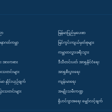
ပညာ
မြန်မာပြည်မှပေးစာ
အနာဂတ်ကမ္ဘာ
မြင်ကွင်းကျယ်မှတ်စုများ
ကမ္ဘာတလွှားခရီးသွား
း အားကစား
ဒီသီတင်းပတ် အာရှနိုင်ငံရေး
ားသတင်းများ
အာရှစီးပွားရေး
်မာ နှိုင်းယှဉ်ချက်
ကျန်းမာရေး
ပြားသတင်းများ
အမျိုးသမီးကဏ္ဍ
ရိုဟင်ဂျာအရေး မျှော်လင့်ချက်