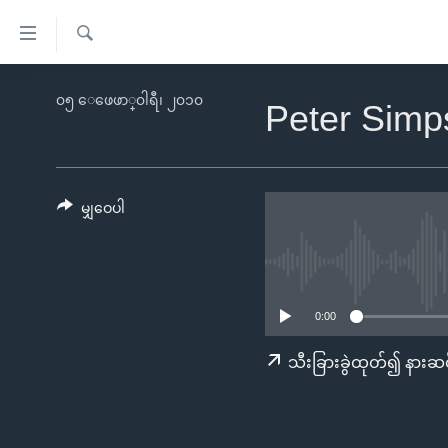
သုံး
ရ
ရှာဖွေ
လွယ်ကူ
မူလစာမျက်နှာ
၀၅ ေဖေဖာ္၀ါရီ၊ ၂၀၁၀
ရ
Peter Simp
စေ
မြန်မာ
လာ
သည့်
ဒ်
ကမ္ဘာ့သတင်းများ
Link
ဗွီဒီယို
နိုင်ငံတကာ
မျှဝေပါ
များ
သတင်းလွတ်လပ်ခွင့်
အမေရိကန်
ပင်မ
ရပ်ဝန်းတခု လမ်းတခု အလွန်
တရုတ်
အကြောင်းအရာ
အင်္ဂလိပ်စာလေ့လာမယ်
အစ္စရေး-ပါလက်စတိုင်း
သို့
0:00
အပတ်စဉ်ကဏ္ဍများ
အမေရိကန်သုံးအီဒီယံ
ကျော်
သီးခြားခွဲထုတ်၍ နားဆင
ကြည့်
ရေဒီယိုနှင့်ရုပ်သံ အချက်အလက်များ
မကြေးမုံရဲ့ အင်္ဂလိပ်စာ
ရေဒီယို
ရန်
ရေဒီယို/တီဗွီအစီအစဉ်
ရုပ်ရှင်ထဲက အင်္ဂလိပ်စာ
တီဗွီ
ပင်မ