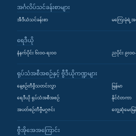
အင်္ဂလိပ်သင်ခန်းစာများ
အီဒီယံသင်ခန်းစာ
မကြေးမုံရဲ့အင
ရေဒီယို
နံနက်ပိုင်း ၆း၀၀-ရး၀၀
ညပိုင်း ၉း၀
ရုပ်သံအစီအစဉ်နှင့် ဗွီဒီယိုကဏ္ဍများ
နေ့စဉ်တီဗွီသတင်းလွှာ
မြန်မာ
ရေဒီယို ရုပ်သံအစီအစဉ်
နိုင်ငံတကာ
အပတ်စဉ်တီဗွီမဂ္ဂဇင်း
တွေ့ဆုံမေးမြန
ဗွီအိုအေအကြောင်း