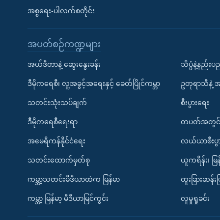
အစ္စရေး-ပါလက်စတိုင်း
အပတ်စဉ်ကဏ္ဍများ
အယ်ဒီတာနဲ့ ဆွေးနွေးခန်း
သိပ္ပံနဲ့နည်း
ဒီမိုကရေစီ၊ လူ့အခွင့်အရေးနှင့် ခေတ်ပြိုင်ကမ္ဘာ
ဥတုရာသီနဲ့ 
သတင်းသုံးသပ်ချက်
စီးပွားရေး
ဒီမိုကရေစီရေးရာ
တပတ်အတွင်
အမေရိကန်နိုင်ငံရေး
လယ်ယာစီးပွ
သတင်းထောက်မှတ်စု
ယူကရိန်း၊ မြန
ကမ္ဘာ့သတင်းမီဒီယာထဲက မြန်မာ
ထူးခြားဆန်း
ကမ္ဘာ့ မြန်မာ့ မီဒီယာမြင်ကွင်း
လူမှုရှုခင်း