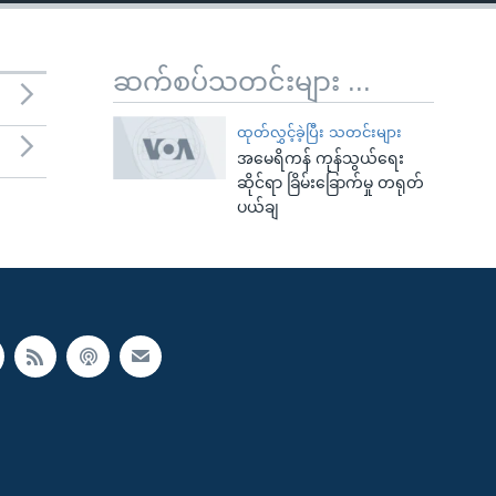
ဆက်စပ်သတင်းများ ...
ထုတ်လွှင့်ခဲ့ပြီး သတင်းများ
အမေရိကန် ကုန်သွယ်ရေး
ဆိုင်ရာ ခြိမ်းခြောက်မှု တရုတ်
ပယ်ချ