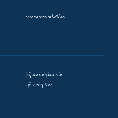
သုတပဒေသာ အင်္ဂလိပ်စာ
ဗွီအိုအေ တမိနစ်သတင်း
နော်သဇင်ရဲ့ Vlog