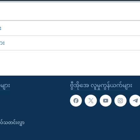
း
ား
ုများ
ဗွီအိုအေ လူမှုကွန်ယက်များ
းလ်သတင်းလွှာ