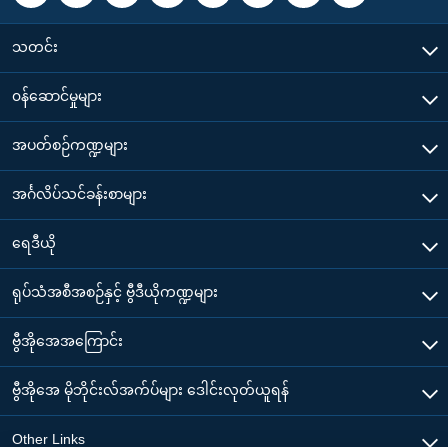
သတင်း
၀န်ဆောင်မှုများ
အပတ်စဉ်ကဏ္ဍများ
အင်္ဂလိပ်သင်ခန်းစာများ
ရေဒီယို
ရုပ်သံအစီအစဉ်နှင့် ဗွီဒီယိုကဏ္ဍများ
ဗွီအိုအေအကြောင်း
ဗွီအိုအေ မိုဘိုင်းလ်အက်ပ်များ ဒေါင်းလုတ်ယူရန်
Other Links