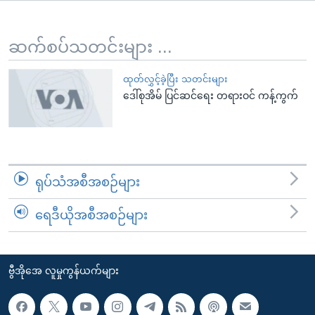
အ
သုတပဒေသာ အင်္ဂလိပ်စာ
ညွန်း
Learning English
စာမျက်နှာ
ဆက်စပ်သတင်းများ ...
သို့
ဗွီအိုအေ လူမှုကွန်ယက်များ
ကျော်
ထုတ်လွှင့်ခဲ့ပြီး သတင်းများ
ဒေါ်စုအိမ် ပြင်ဆင်ရေး တရားဝင် ကန့်ကွက်
ကြည့်
ရန်
ဘာသာစကားများ
ရှာဖွေ
ရန်
နေရာ
ရုပ်သံအစီအစဉ်များ
သို့
ကျော်
ရေဒီယိုအစီအစဉ်များ
ရန်
ဗွီအိုအေ လူမှုကွန်ယက်များ