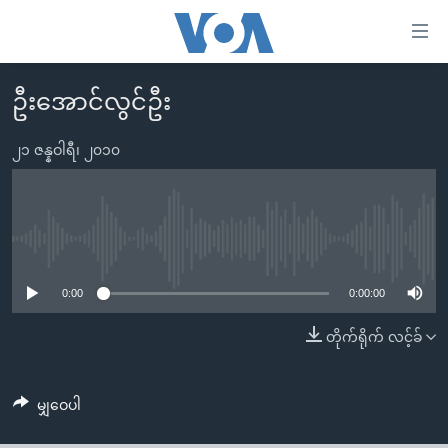
သုံး
ရ
လွယ်ကူ
ဦးအောင်လွင်ဦး
မူလစာမျက်နှာ
စေ
မြန်မာ
၂၁ ဇန္နဝါရီ၊ ၂၀၁၀
သည့်
ကမ္ဘာ့သတင်းများ
Link
ဗွီဒီယို
နိုင်ငံတကာ
များ
သတင်းလွတ်လပ်ခွင့်
အမေရိကန်
No media source currently available
ပင်မ
ရပ်ဝန်းတခု လမ်းတခု အလွန်
တရုတ်
အကြောင်းအရာ
0:00
0:00:00
သို့
အင်္ဂလိပ်စာလေ့လာမယ်
အစ္စရေး-ပါလက်စတိုင်း
တိုက်ရိုက် လင့်ခ်
ကျော်
အပတ်စဉ်ကဏ္ဍများ
အမေရိကန်သုံးအီဒီယံ
ကြည့်
ရေဒီယိုနှင့်ရုပ်သံ အချက်အလက်များ
မကြေးမုံရဲ့ အင်္ဂလိပ်စာ
ရေဒီယို
ရန်
မျှဝေပါ
ပင်မ
ရေဒီယို/တီဗွီအစီအစဉ်
ရုပ်ရှင်ထဲက အင်္ဂလိပ်စာ
တီဗွီ