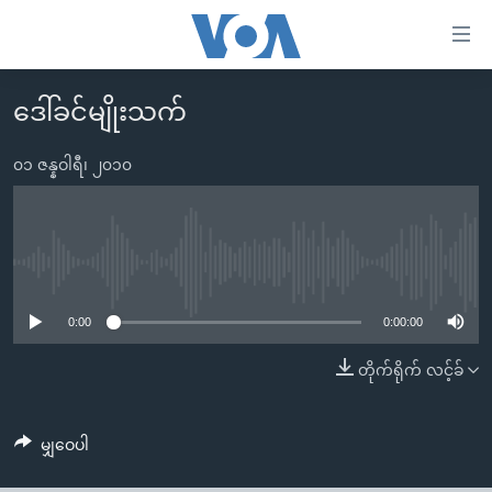
သုံး
ရ
လွယ်ကူ
ဒေါ်ခင်မျိုးသက်
မူလစာမျက်နှာ
စေ
မြန်မာ
၀၁ ဇန္နဝါရီ၊ ၂၀၁၀
သည့်
ကမ္ဘာ့သတင်းများ
Link
ဗွီဒီယို
နိုင်ငံတကာ
များ
သတင်းလွတ်လပ်ခွင့်
အမေရိကန်
No media source currently available
ပင်မ
ရပ်ဝန်းတခု လမ်းတခု အလွန်
တရုတ်
အကြောင်းအရာ
0:00
0:00:00
သို့
အင်္ဂလိပ်စာလေ့လာမယ်
အစ္စရေး-ပါလက်စတိုင်း
တိုက်ရိုက် လင့်ခ်
ကျော်
အပတ်စဉ်ကဏ္ဍများ
အမေရိကန်သုံးအီဒီယံ
ကြည့်
ရေဒီယိုနှင့်ရုပ်သံ အချက်အလက်များ
မကြေးမုံရဲ့ အင်္ဂလိပ်စာ
ရေဒီယို
ရန်
မျှဝေပါ
ပင်မ
ရေဒီယို/တီဗွီအစီအစဉ်
ရုပ်ရှင်ထဲက အင်္ဂလိပ်စာ
တီဗွီ