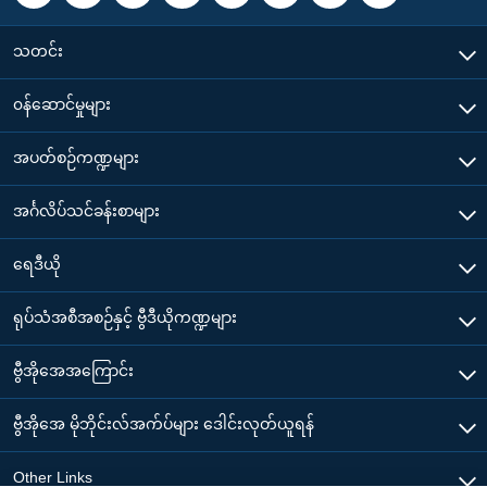
သတင်း
၀န်ဆောင်မှုများ
အပတ်စဉ်ကဏ္ဍများ
အင်္ဂလိပ်သင်ခန်းစာများ
ရေဒီယို
ရုပ်သံအစီအစဉ်နှင့် ဗွီဒီယိုကဏ္ဍများ
ဗွီအိုအေအကြောင်း
ဗွီအိုအေ မိုဘိုင်းလ်အက်ပ်များ ဒေါင်းလုတ်ယူရန်
Other Links