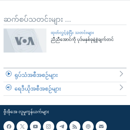
အ
သုတပဒေသာ အင်္ဂလိပ်စာ
ညွန်း
Learning English
စာမျက်နှာ
ဆက်စပ်သတင်းများ ...
သို့
ဗွီအိုအေ လူမှုကွန်ယက်များ
ကျော်
ထုတ်လွှင့်ခဲ့ပြီး သတင်းများ
ညီညီအောင်ကို ပုဒ်မနှစ်ခုနဲ့စွဲချက်တင်
ကြည့်
ရန်
ဘာသာစကားများ
ရှာဖွေ
ရန်
နေရာ
ရုပ်သံအစီအစဉ်များ
သို့
ကျော်
ရေဒီယိုအစီအစဉ်များ
ရန်
ဗွီအိုအေ လူမှုကွန်ယက်များ