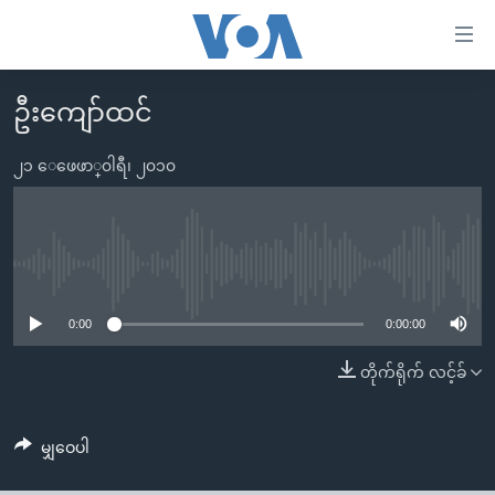
သုံး
ရ
လွယ်ကူ
ဦးကျော်ထင်
မူလစာမျက်နှာ
စေ
မြန်မာ
၂၁ ေဖေဖာ္၀ါရီ၊ ၂၀၁၀
သည့်
ကမ္ဘာ့သတင်းများ
Link
ဗွီဒီယို
နိုင်ငံတကာ
များ
သတင်းလွတ်လပ်ခွင့်
အမေရိကန်
No media source currently available
ပင်မ
ရပ်ဝန်းတခု လမ်းတခု အလွန်
တရုတ်
အကြောင်းအရာ
0:00
0:00:00
သို့
အင်္ဂလိပ်စာလေ့လာမယ်
အစ္စရေး-ပါလက်စတိုင်း
တိုက်ရိုက် လင့်ခ်
ကျော်
အပတ်စဉ်ကဏ္ဍများ
အမေရိကန်သုံးအီဒီယံ
ကြည့်
ရေဒီယိုနှင့်ရုပ်သံ အချက်အလက်များ
မကြေးမုံရဲ့ အင်္ဂလိပ်စာ
ရေဒီယို
ရန်
မျှဝေပါ
ပင်မ
ရေဒီယို/တီဗွီအစီအစဉ်
ရုပ်ရှင်ထဲက အင်္ဂလိပ်စာ
တီဗွီ