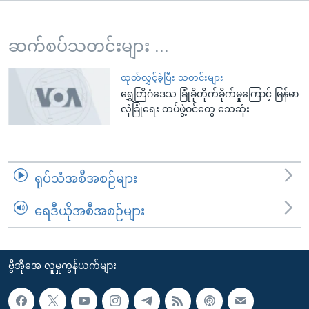
အ
သုတပဒေသာ အင်္ဂလိပ်စာ
ညွန်း
Learning English
စာမျက်နှာ
ဆက်စပ်သတင်းများ ...
သို့
ဗွီအိုအေ လူမှုကွန်ယက်များ
ကျော်
ထုတ်လွှင့်ခဲ့ပြီး သတင်းများ
ရွှေတြိဂံဒေသ ခြုံခိုတိုက်ခိုက်မှုကြောင့် မြန်မာ
ကြည့်
လုံခြုံရေး တပ်ဖွဲ့ဝင်တွေ သေဆုံး
ရန်
ဘာသာစကားများ
ရှာဖွေ
ရန်
နေရာ
ရုပ်သံအစီအစဉ်များ
သို့
ကျော်
ရေဒီယိုအစီအစဉ်များ
ရန်
ဗွီအိုအေ လူမှုကွန်ယက်များ