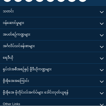
သတင်း
၀န်ဆောင်မှုများ
အပတ်စဉ်ကဏ္ဍများ
အင်္ဂလိပ်သင်ခန်းစာများ
ရေဒီယို
ရုပ်သံအစီအစဉ်နှင့် ဗွီဒီယိုကဏ္ဍများ
ဗွီအိုအေအကြောင်း
ဗွီအိုအေ မိုဘိုင်းလ်အက်ပ်များ ဒေါင်းလုတ်ယူရန်
Other Links