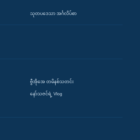
သုတပဒေသာ အင်္ဂလိပ်စာ
ဗွီအိုအေ တမိနစ်သတင်း
နော်သဇင်ရဲ့ Vlog