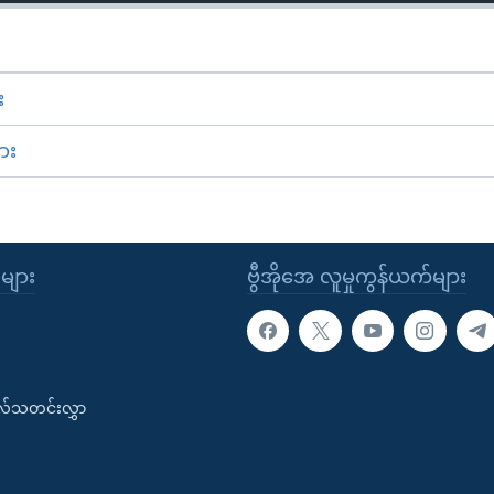
း
ား
ုများ
ဗွီအိုအေ လူမှုကွန်ယက်များ
းလ်သတင်းလွှာ