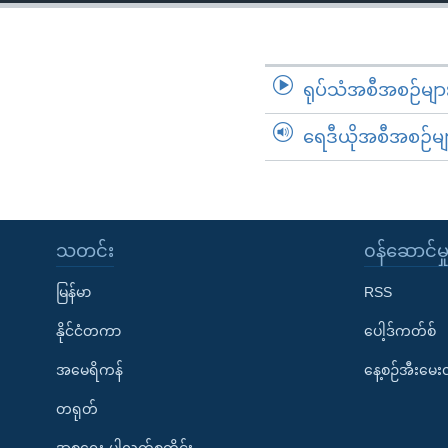
သုတပဒေသာ အင်္ဂလိပ်စာ
အ
ညွန်း
စာမျက်နှာ
သို့
ရုပ်သံအစီအစဉ်မျာ
ကျော်
ရေဒီယိုအစီအစဉ်မျ
ကြည့်
ရန်
ရှာဖွေ
ရန်
နေရာ
သတင်း
၀န်ဆောင်မှ
သို့
မြန်မာ
RSS
ကျော်
ရန်
နိုင်ငံတကာ
ပေါ့ဒ်ကတ်စ်
အမေရိကန်
နေ့စဉ်အီးမေ
တရုတ်