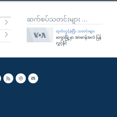
ဆက်စပ်သတင်းများ ...
ထုတ်လွှင့်ခဲ့ပြီး သတင်းများ
မာဂျာမြို့မှာ အာဖဂန်အလံ ပြန်
လွှင့်နိုင်