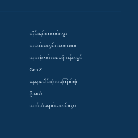
တိုင်းရင်းသတင်းလွှာ
တပတ်အတွင်း အားကစား
သုတစုံလင် အမေရိကန်တခွင်
Gen Z
နေရာပေါင်းစုံ အကြောင်းစုံ
ဒို့အသံ
သက်တံရောင်သတင်းလွှာ