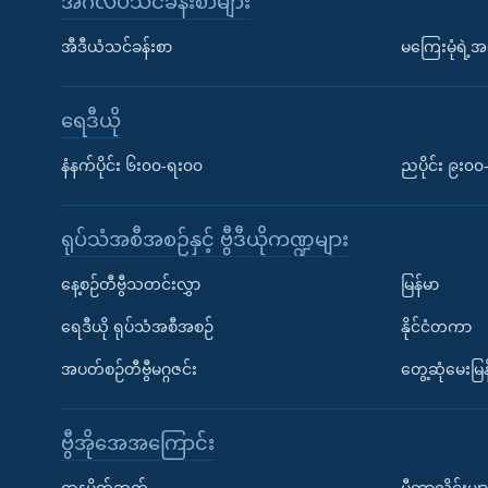
အင်္ဂလိပ်သင်ခန်းစာများ
အီဒီယံသင်ခန်းစာ
မကြေးမုံရဲ့အင
ရေဒီယို
နံနက်ပိုင်း ၆း၀၀-ရး၀၀
ညပိုင်း ၉း၀
ရုပ်သံအစီအစဉ်နှင့် ဗွီဒီယိုကဏ္ဍများ
နေ့စဉ်တီဗွီသတင်းလွှာ
မြန်မာ
ရေဒီယို ရုပ်သံအစီအစဉ်
နိုင်ငံတကာ
အပတ်စဉ်တီဗွီမဂ္ဂဇင်း
တွေ့ဆုံမေးမြန
ဗွီအိုအေအကြောင်း