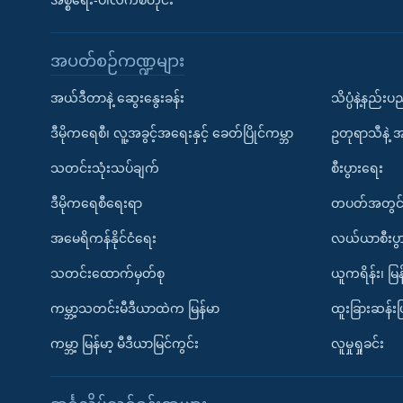
အစ္စရေး-ပါလက်စတိုင်း
အပတ်စဉ်ကဏ္ဍများ
အယ်ဒီတာနဲ့ ဆွေးနွေးခန်း
သိပ္ပံနဲ့နည်း
ဒီမိုကရေစီ၊ လူ့အခွင့်အရေးနှင့် ခေတ်ပြိုင်ကမ္ဘာ
ဥတုရာသီနဲ့ 
သတင်းသုံးသပ်ချက်
စီးပွားရေး
ဒီမိုကရေစီရေးရာ
တပတ်အတွင်
အမေရိကန်နိုင်ငံရေး
လယ်ယာစီးပွ
သတင်းထောက်မှတ်စု
ယူကရိန်း၊ မြန
ကမ္ဘာ့သတင်းမီဒီယာထဲက မြန်မာ
ထူးခြားဆန်း
ကမ္ဘာ့ မြန်မာ့ မီဒီယာမြင်ကွင်း
လူမှုရှုခင်း