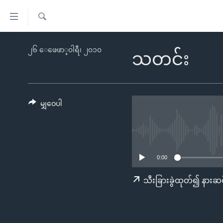
သုံး
ရ
ရှာဖွေ
လွယ်ကူ
မူလစာမျက်နှာ
၂၆ ေဖေဖာ္၀ါရီ၊ ၂၀၁၀
ရ
သတင်း
စေ
မြန်မာ
လာ
သည့်
ဒ်
ကမ္ဘာ့သတင်းများ
Link
ဗွီဒီယို
နိုင်ငံတကာ
မျှဝေပါ
များ
သတင်းလွတ်လပ်ခွင့်
အမေရိကန်
ပင်မ
ရပ်ဝန်းတခု လမ်းတခု အလွန်
တရုတ်
အကြောင်းအရာ
အင်္ဂလိပ်စာလေ့လာမယ်
အစ္စရေး-ပါလက်စတိုင်း
သို့
0:00
အပတ်စဉ်ကဏ္ဍများ
အမေရိကန်သုံးအီဒီယံ
ကျော်
သီးခြားခွဲထုတ်၍ နားဆင
ကြည့်
ရေဒီယိုနှင့်ရုပ်သံ အချက်အလက်များ
မကြေးမုံရဲ့ အင်္ဂလိပ်စာ
ရေဒီယို
ရန်
ရေဒီယို/တီဗွီအစီအစဉ်
ရုပ်ရှင်ထဲက အင်္ဂလိပ်စာ
တီဗွီ
ပင်မ