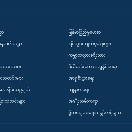
ပညာ
မြန်မာပြည်မှပေးစာ
အနာဂတ်ကမ္ဘာ
မြင်ကွင်းကျယ်မှတ်စုများ
ကမ္ဘာတလွှားခရီးသွား
း အားကစား
ဒီသီတင်းပတ် အာရှနိုင်ငံရေး
ားသတင်းများ
အာရှစီးပွားရေး
်မာ နှိုင်းယှဉ်ချက်
ကျန်းမာရေး
ပြားသတင်းများ
အမျိုးသမီးကဏ္ဍ
ရိုဟင်ဂျာအရေး မျှော်လင့်ချက်