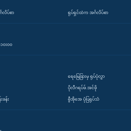
်္ဂလိပ်စာ
ရုပ်ရှင်ထဲက အင်္ဂလိပ်စာ
၀-၁၀း၀၀
ရေမြေခြားမှ ရုပ်ပုံလွှာ
ပိုလီဂရပ်ဖ်.အင်ဖို
်းခန်း
ဗွီအိုအေ ပုံပြရုပ်သံ