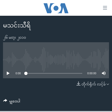
သုံး
ရ
လွယ်ကူ
မသင်းသီရိ
မူလစာမျက်နှာ
စေ
မြန်မာ
၂၆ မတ္၊ ၂၀၁၀
သည့်
ကမ္ဘာ့သတင်းများ
Link
ဗွီဒီယို
နိုင်ငံတကာ
များ
သတင်းလွတ်လပ်ခွင့်
အမေရိကန်
No media source currently available
ပင်မ
ရပ်ဝန်းတခု လမ်းတခု အလွန်
တရုတ်
အကြောင်းအရာ
0:00
0:00:00
သို့
အင်္ဂလိပ်စာလေ့လာမယ်
အစ္စရေး-ပါလက်စတိုင်း
တိုက်ရိုက် လင့်ခ်
ကျော်
အပတ်စဉ်ကဏ္ဍများ
အမေရိကန်သုံးအီဒီယံ
ကြည့်
ရေဒီယိုနှင့်ရုပ်သံ အချက်အလက်များ
မကြေးမုံရဲ့ အင်္ဂလိပ်စာ
ရေဒီယို
ရန်
မျှဝေပါ
ပင်မ
ရေဒီယို/တီဗွီအစီအစဉ်
ရုပ်ရှင်ထဲက အင်္ဂလိပ်စာ
တီဗွီ