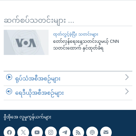
အ
သုတပဒေသာ အင်္ဂလိပ်စာ
ညွန်း
Learning English
စာမျက်နှာ
ဆက်စပ်သတင်းများ ...
သို့
ဗွီအိုအေ လူမှုကွန်ယက်များ
ကျော်
ထုတ်လွှင့်ခဲ့ပြီး သတင်းများ
တော်လှန်ရေးနေ့သတင်းယူမယ့် CNN
ကြည့်
သတင်းထောက် နှင်ထုတ်ခံရ
ရန်
ဘာသာစကားများ
ရှာဖွေ
ရန်
နေရာ
ရုပ်သံအစီအစဉ်များ
သို့
ကျော်
ရေဒီယိုအစီအစဉ်များ
ရန်
ဗွီအိုအေ လူမှုကွန်ယက်များ