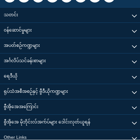
သတင်း
၀န်ဆောင်မှုများ
အပတ်စဉ်ကဏ္ဍများ
အင်္ဂလိပ်သင်ခန်းစာများ
ရေဒီယို
ရုပ်သံအစီအစဉ်နှင့် ဗွီဒီယိုကဏ္ဍများ
ဗွီအိုအေအကြောင်း
ဗွီအိုအေ မိုဘိုင်းလ်အက်ပ်များ ဒေါင်းလုတ်ယူရန်
Other Links