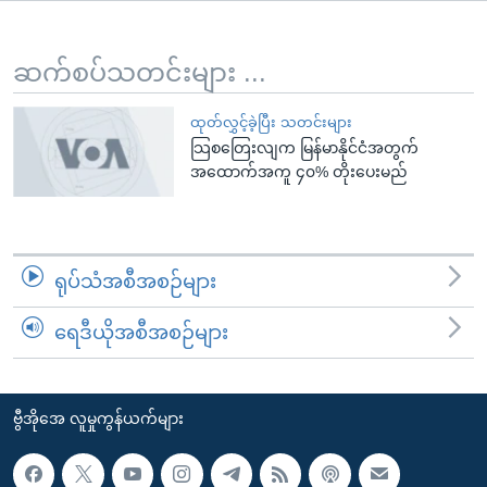
အ
သုတပဒေသာ အင်္ဂလိပ်စာ
ညွန်း
Learning English
စာမျက်နှာ
ဆက်စပ်သတင်းများ ...
သို့
ဗွီအိုအေ လူမှုကွန်ယက်များ
ကျော်
ထုတ်လွှင့်ခဲ့ပြီး သတင်းများ
သြစတြေးလျက မြန်မာနိုင်ငံအတွက်
ကြည့်
အထောက်အကူ ၄၀% တိုးပေးမည်
ရန်
ဘာသာစကားများ
ရှာဖွေ
ရန်
နေရာ
ရုပ်သံအစီအစဉ်များ
သို့
ကျော်
ရေဒီယိုအစီအစဉ်များ
ရန်
ဗွီအိုအေ လူမှုကွန်ယက်များ