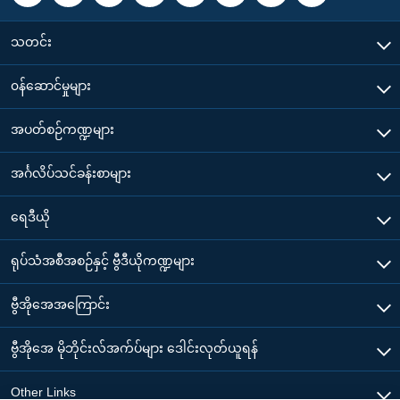
သတင်း
၀န်ဆောင်မှုများ
အပတ်စဉ်ကဏ္ဍများ
အင်္ဂလိပ်သင်ခန်းစာများ
ရေဒီယို
ရုပ်သံအစီအစဉ်နှင့် ဗွီဒီယိုကဏ္ဍများ
ဗွီအိုအေအကြောင်း
ဗွီအိုအေ မိုဘိုင်းလ်အက်ပ်များ ဒေါင်းလုတ်ယူရန်
Other Links