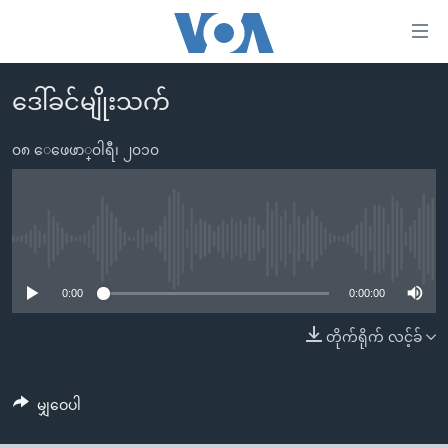
သုံး
ရ
လွယ်ကူ
ဒေါ်ခင်မျိုးသက်
မူလစာမျက်နှာ
စေ
မြန်မာ
၀၈ ေဖေဖာ္၀ါရီ၊ ၂၀၁၀
သည့်
ကမ္ဘာ့သတင်းများ
Link
ဗွီဒီယို
နိုင်ငံတကာ
များ
သတင်းလွတ်လပ်ခွင့်
အမေရိကန်
No media source currently available
ပင်မ
ရပ်ဝန်းတခု လမ်းတခု အလွန်
တရုတ်
အကြောင်းအရာ
0:00
0:00:00
သို့
အင်္ဂလိပ်စာလေ့လာမယ်
အစ္စရေး-ပါလက်စတိုင်း
တိုက်ရိုက် လင့်ခ်
ကျော်
အပတ်စဉ်ကဏ္ဍများ
အမေရိကန်သုံးအီဒီယံ
ကြည့်
ရေဒီယိုနှင့်ရုပ်သံ အချက်အလက်များ
မကြေးမုံရဲ့ အင်္ဂလိပ်စာ
ရေဒီယို
ရန်
မျှဝေပါ
ပင်မ
ရေဒီယို/တီဗွီအစီအစဉ်
ရုပ်ရှင်ထဲက အင်္ဂလိပ်စာ
တီဗွီ