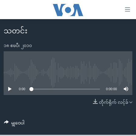
သုံး
ရ
လွယ်ကူ
သတင်း
မူလစာမျက်နှာ
စေ
မြန်မာ
၁၈ ဧၿပီ၊ ၂၀၁၀
သည့်
ကမ္ဘာ့သတင်းများ
Link
ဗွီဒီယို
နိုင်ငံတကာ
များ
သတင်းလွတ်လပ်ခွင့်
အမေရိကန်
No media source currently available
ပင်မ
ရပ်ဝန်းတခု လမ်းတခု အလွန်
တရုတ်
အကြောင်းအရာ
0:00
0:00:00
သို့
အင်္ဂလိပ်စာလေ့လာမယ်
အစ္စရေး-ပါလက်စတိုင်း
တိုက်ရိုက် လင့်ခ်
ကျော်
အပတ်စဉ်ကဏ္ဍများ
အမေရိကန်သုံးအီဒီယံ
ကြည့်
ရေဒီယိုနှင့်ရုပ်သံ အချက်အလက်များ
မကြေးမုံရဲ့ အင်္ဂလိပ်စာ
ရေဒီယို
ရန်
မျှဝေပါ
ပင်မ
ရေဒီယို/တီဗွီအစီအစဉ်
ရုပ်ရှင်ထဲက အင်္ဂလိပ်စာ
တီဗွီ