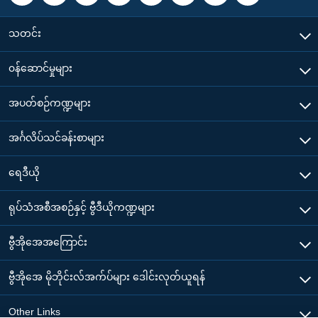
သတင်း
၀န်ဆောင်မှုများ
အပတ်စဉ်ကဏ္ဍများ
အင်္ဂလိပ်သင်ခန်းစာများ
ရေဒီယို
ရုပ်သံအစီအစဉ်နှင့် ဗွီဒီယိုကဏ္ဍများ
ဗွီအိုအေအကြောင်း
ဗွီအိုအေ မိုဘိုင်းလ်အက်ပ်များ ဒေါင်းလုတ်ယူရန်
Other Links