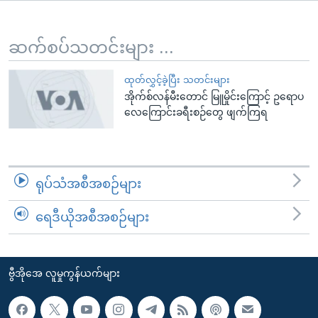
အ
သုတပဒေသာ အင်္ဂလိပ်စာ
ညွန်း
Learning English
စာမျက်နှာ
ဆက်စပ်သတင်းများ ...
သို့
ဗွီအိုအေ လူမှုကွန်ယက်များ
ကျော်
ထုတ်လွှင့်ခဲ့ပြီး သတင်းများ
အိုက်စ်လန်မီးတောင် မြူမှိုင်းကြောင့် ဥရောပ
ကြည့်
လေကြောင်းခရီးစဉ်တွေ ဖျက်ကြရ
ရန်
ဘာသာစကားများ
ရှာဖွေ
ရန်
နေရာ
ရုပ်သံအစီအစဉ်များ
သို့
ကျော်
ရေဒီယိုအစီအစဉ်များ
ရန်
ဗွီအိုအေ လူမှုကွန်ယက်များ