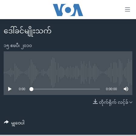
သုံး
ရ
လွယ်ကူ
ဒေါ်ခင်မျိုးသက်
မူလစာမျက်နှာ
စေ
မြန်မာ
၁၅ ဧၿပီ၊ ၂၀၁၀
သည့်
ကမ္ဘာ့သတင်းများ
Link
ဗွီဒီယို
နိုင်ငံတကာ
များ
သတင်းလွတ်လပ်ခွင့်
အမေရိကန်
No media source currently available
ပင်မ
ရပ်ဝန်းတခု လမ်းတခု အလွန်
တရုတ်
အကြောင်းအရာ
0:00
0:00:00
သို့
အင်္ဂလိပ်စာလေ့လာမယ်
အစ္စရေး-ပါလက်စတိုင်း
တိုက်ရိုက် လင့်ခ်
ကျော်
အပတ်စဉ်ကဏ္ဍများ
အမေရိကန်သုံးအီဒီယံ
ကြည့်
ရေဒီယိုနှင့်ရုပ်သံ အချက်အလက်များ
မကြေးမုံရဲ့ အင်္ဂလိပ်စာ
ရေဒီယို
ရန်
မျှဝေပါ
ပင်မ
ရေဒီယို/တီဗွီအစီအစဉ်
ရုပ်ရှင်ထဲက အင်္ဂလိပ်စာ
တီဗွီ