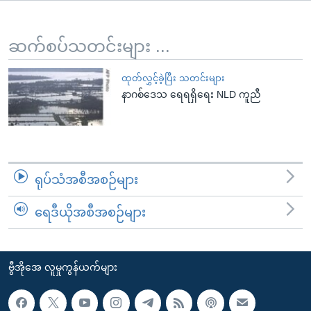
အ
သုတပဒေသာ အင်္ဂလိပ်စာ
ညွန်း
Learning English
စာမျက်နှာ
ဆက်စပ်သတင်းများ ...
သို့
ဗွီအိုအေ လူမှုကွန်ယက်များ
ကျော်
ထုတ်လွှင့်ခဲ့ပြီး သတင်းများ
နာဂစ်ဒေသ ရေရရှိရေး NLD ကူညီ
ကြည့်
ရန်
ဘာသာစကားများ
ရှာဖွေ
ရန်
နေရာ
ရုပ်သံအစီအစဉ်များ
သို့
ကျော်
ရေဒီယိုအစီအစဉ်များ
ရန်
ဗွီအိုအေ လူမှုကွန်ယက်များ