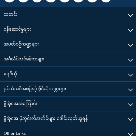
သတင်း
၀န်ဆောင်မှုများ
အပတ်စဉ်ကဏ္ဍများ
အင်္ဂလိပ်သင်ခန်းစာများ
ရေဒီယို
ရုပ်သံအစီအစဉ်နှင့် ဗွီဒီယိုကဏ္ဍများ
ဗွီအိုအေအကြောင်း
ဗွီအိုအေ မိုဘိုင်းလ်အက်ပ်များ ဒေါင်းလုတ်ယူရန်
Other Links