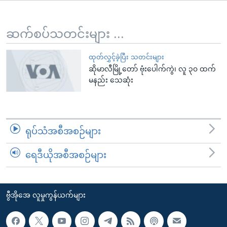
အ
သုတပဒေသာ အင်္ဂလိပ်စာ
ညွန်း
Learning English
စာမျက်နှာ
ဆက်စပ်သတင်းများ ...
သို့
ဗွီအိုအေ လူမှုကွန်ယက်များ
ကျော်
ထုတ်လွှင့်ခဲ့ပြီး သတင်းများ
ဆိုမာလီမြို့တော် ဗုံးပေါက်ကွဲ၊ လူ ၃၀ ထက်
ကြည့်
မနည်း သေဆုံး
ရန်
ဘာသာစကားများ
ရှာဖွေ
ရန်
နေရာ
ရုပ်သံအစီအစဉ်များ
သို့
ကျော်
ရေဒီယိုအစီအစဉ်များ
ရန်
ဗွီအိုအေ လူမှုကွန်ယက်များ