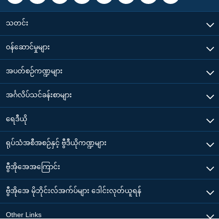
သတင်း
၀န်ဆောင်မှုများ
အပတ်စဉ်ကဏ္ဍများ
အင်္ဂလိပ်သင်ခန်းစာများ
ရေဒီယို
ရုပ်သံအစီအစဉ်နှင့် ဗွီဒီယိုကဏ္ဍများ
ဗွီအိုအေအကြောင်း
ဗွီအိုအေ မိုဘိုင်းလ်အက်ပ်များ ဒေါင်းလုတ်ယူရန်
Other Links