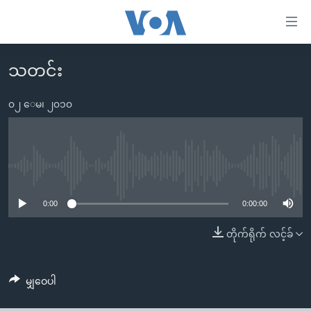
သုံး
ရ
လွယ်ကူ
သတင်း
မူလစာမျက်နှာ
စေ
မြန်မာ
၀၂ ေမ၊ ၂၀၁၀
သည့်
ကမ္ဘာ့သတင်းများ
Link
ဗွီဒီယို
နိုင်ငံတကာ
များ
သတင်းလွတ်လပ်ခွင့်
အမေရိကန်
No media source currently available
ပင်မ
ရပ်ဝန်းတခု လမ်းတခု အလွန်
တရုတ်
အကြောင်းအရာ
0:00
0:00:00
သို့
အင်္ဂလိပ်စာလေ့လာမယ်
အစ္စရေး-ပါလက်စတိုင်း
တိုက်ရိုက် လင့်ခ်
ကျော်
အပတ်စဉ်ကဏ္ဍများ
အမေရိကန်သုံးအီဒီယံ
ကြည့်
ရေဒီယိုနှင့်ရုပ်သံ အချက်အလက်များ
မကြေးမုံရဲ့ အင်္ဂလိပ်စာ
ရေဒီယို
ရန်
မျှဝေပါ
ပင်မ
ရေဒီယို/တီဗွီအစီအစဉ်
ရုပ်ရှင်ထဲက အင်္ဂလိပ်စာ
တီဗွီ