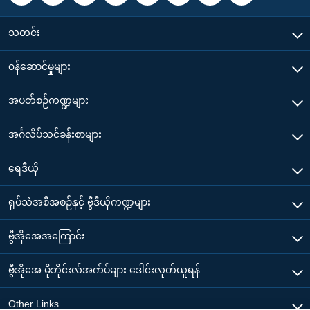
သတင်း
၀န်ဆောင်မှုများ
အပတ်စဉ်ကဏ္ဍများ
အင်္ဂလိပ်သင်ခန်းစာများ
ရေဒီယို
ရုပ်သံအစီအစဉ်နှင့် ဗွီဒီယိုကဏ္ဍများ
ဗွီအိုအေအကြောင်း
ဗွီအိုအေ မိုဘိုင်းလ်အက်ပ်များ ဒေါင်းလုတ်ယူရန်
Other Links