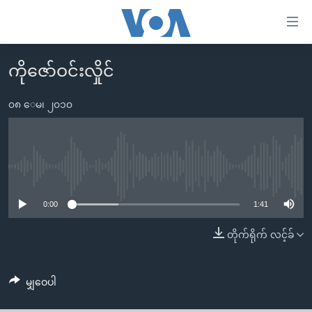
သုံး
ရ
လွယ်ကူ
ကိုဇော်ဝင်းလှိုင်
မူလစာမျက်နှာ
စေ
မြန်မာ
၀၈ ေမ၊ ၂၀၁၀
သည့်
ကမ္ဘာ့သတင်းများ
Link
ဗွီဒီယို
နိုင်ငံတကာ
များ
သတင်းလွတ်လပ်ခွင့်
အမေရိကန်
No media source currently available
ပင်မ
ရပ်ဝန်းတခု လမ်းတခု အလွန်
တရုတ်
အကြောင်းအရာ
0:00
1:41
သို့
အင်္ဂလိပ်စာလေ့လာမယ်
အစ္စရေး-ပါလက်စတိုင်း
တိုက်ရိုက် လင့်ခ်
ကျော်
အပတ်စဉ်ကဏ္ဍများ
အမေရိကန်သုံးအီဒီယံ
ကြည့်
ရေဒီယိုနှင့်ရုပ်သံ အချက်အလက်များ
မကြေးမုံရဲ့ အင်္ဂလိပ်စာ
ရေဒီယို
ရန်
မျှဝေပါ
ပင်မ
ရေဒီယို/တီဗွီအစီအစဉ်
ရုပ်ရှင်ထဲက အင်္ဂလိပ်စာ
တီဗွီ