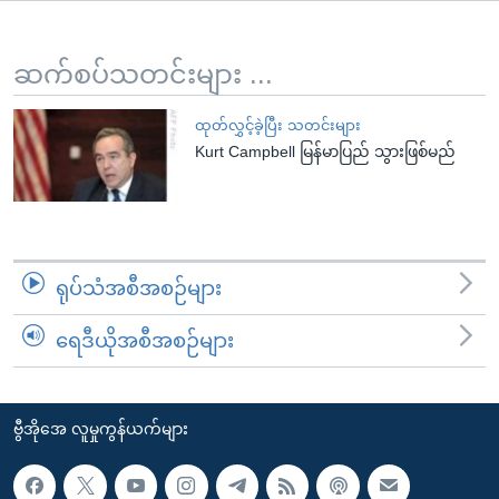
အ
သုတပဒေသာ အင်္ဂလိပ်စာ
ညွန်း
Learning English
စာမျက်နှာ
ဆက်စပ်သတင်းများ ...
သို့
ဗွီအိုအေ လူမှုကွန်ယက်များ
ကျော်
ထုတ်လွှင့်ခဲ့ပြီး သတင်းများ
Kurt Campbell မြန်မာပြည် သွားဖြစ်မည်
ကြည့်
ရန်
ဘာသာစကားများ
ရှာဖွေ
ရန်
နေရာ
ရုပ်သံအစီအစဉ်များ
သို့
ကျော်
ရေဒီယိုအစီအစဉ်များ
ရန်
ဗွီအိုအေ လူမှုကွန်ယက်များ