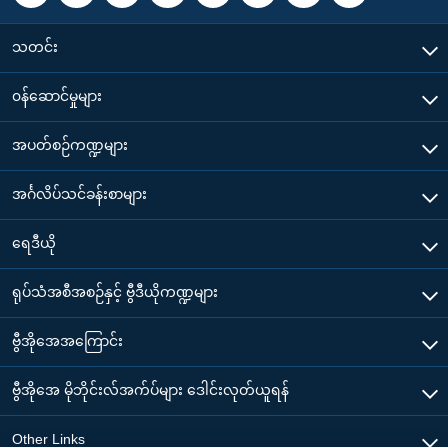
သတင်း
၀န်ဆောင်မှုများ
အပတ်စဉ်ကဏ္ဍများ
အင်္ဂလိပ်သင်ခန်းစာများ
ရေဒီယို
ရုပ်သံအစီအစဉ်နှင့် ဗွီဒီယိုကဏ္ဍများ
ဗွီအိုအေအကြောင်း
ဗွီအိုအေ မိုဘိုင်းလ်အက်ပ်များ ဒေါင်းလုတ်ယူရန်
Other Links