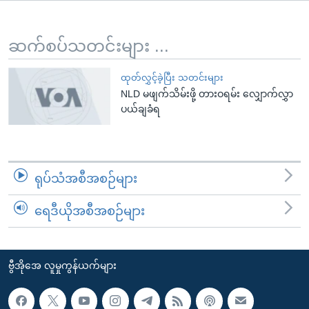
အ
သုတပဒေသာ အင်္ဂလိပ်စာ
ညွန်း
Learning English
စာမျက်နှာ
ဆက်စပ်သတင်းများ ...
သို့
ဗွီအိုအေ လူမှုကွန်ယက်များ
ကျော်
ထုတ်လွှင့်ခဲ့ပြီး သတင်းများ
NLD မဖျက်သိမ်းဖို့ တားဝရမ်း လျှောက်လွှာ
ကြည့်
ပယ်ချခံရ
ရန်
ဘာသာစကားများ
ရှာဖွေ
ရန်
နေရာ
ရုပ်သံအစီအစဉ်များ
သို့
ကျော်
ရေဒီယိုအစီအစဉ်များ
ရန်
ဗွီအိုအေ လူမှုကွန်ယက်များ