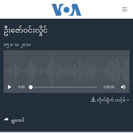
သုံး
ရ
လွယ်ကူ
ဦးဇော်ဝင်းလှိုင်
မူလစာမျက်နှာ
စေ
မြန်မာ
၀၅ ေမ၊ ၂၀၁၀
သည့်
ကမ္ဘာ့သတင်းများ
Link
ဗွီဒီယို
နိုင်ငံတကာ
များ
သတင်းလွတ်လပ်ခွင့်
အမေရိကန်
No media source currently available
ပင်မ
ရပ်ဝန်းတခု လမ်းတခု အလွန်
တရုတ်
အကြောင်းအရာ
0:00
0:00:00
သို့
အင်္ဂလိပ်စာလေ့လာမယ်
အစ္စရေး-ပါလက်စတိုင်း
တိုက်ရိုက် လင့်ခ်
ကျော်
အပတ်စဉ်ကဏ္ဍများ
အမေရိကန်သုံးအီဒီယံ
ကြည့်
ရေဒီယိုနှင့်ရုပ်သံ အချက်အလက်များ
မကြေးမုံရဲ့ အင်္ဂလိပ်စာ
ရေဒီယို
ရန်
မျှဝေပါ
ပင်မ
ရေဒီယို/တီဗွီအစီအစဉ်
ရုပ်ရှင်ထဲက အင်္ဂလိပ်စာ
တီဗွီ