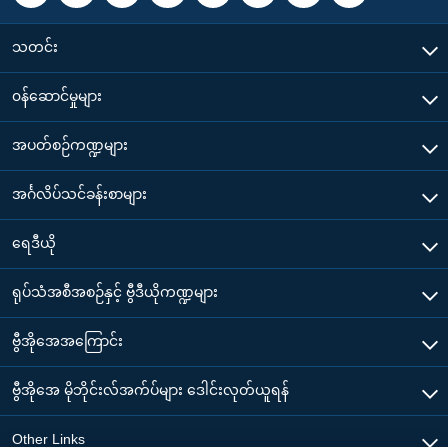
သတင်း
၀န်ဆောင်မှုများ
အပတ်စဉ်ကဏ္ဍများ
အင်္ဂလိပ်သင်ခန်းစာများ
ရေဒီယို
ရုပ်သံအစီအစဉ်နှင့် ဗွီဒီယိုကဏ္ဍများ
ဗွီအိုအေအကြောင်း
ဗွီအိုအေ မိုဘိုင်းလ်အက်ပ်များ ဒေါင်းလုတ်ယူရန်
Other Links