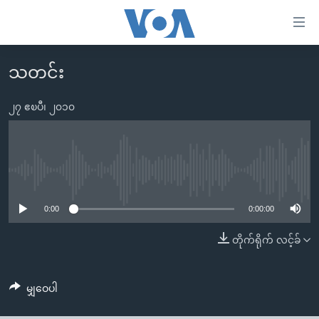
သုံး
ရ
လွယ်ကူ
သတင်း
မူလစာမျက်နှာ
စေ
မြန်မာ
၂၇ ဧၿပီ၊ ၂၀၁၀
သည့်
ကမ္ဘာ့သတင်းများ
Link
ဗွီဒီယို
နိုင်ငံတကာ
များ
သတင်းလွတ်လပ်ခွင့်
အမေရိကန်
No media source currently available
ပင်မ
ရပ်ဝန်းတခု လမ်းတခု အလွန်
တရုတ်
အကြောင်းအရာ
0:00
0:00:00
သို့
အင်္ဂလိပ်စာလေ့လာမယ်
အစ္စရေး-ပါလက်စတိုင်း
တိုက်ရိုက် လင့်ခ်
ကျော်
အပတ်စဉ်ကဏ္ဍများ
အမေရိကန်သုံးအီဒီယံ
ကြည့်
ရေဒီယိုနှင့်ရုပ်သံ အချက်အလက်များ
မကြေးမုံရဲ့ အင်္ဂလိပ်စာ
ရေဒီယို
ရန်
မျှဝေပါ
ပင်မ
ရေဒီယို/တီဗွီအစီအစဉ်
ရုပ်ရှင်ထဲက အင်္ဂလိပ်စာ
တီဗွီ