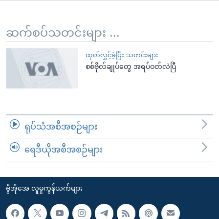
အ
သုတပဒေသာ အင်္ဂလိပ်စာ
ညွန်း
Learning English
စာမျက်နှာ
ဆက်စပ်သတင်းများ ...
သို့
ဗွီအိုအေ လူမှုကွန်ယက်များ
ကျော်
ထုတ်လွှင့်ခဲ့ပြီး သတင်းများ
စစ်ဗိုလ်ချုပ်တွေ အရပ်ဝတ်လဲပြီ
ကြည့်
ရန်
ဘာသာစကားများ
ရှာဖွေ
ရန်
နေရာ
ရုပ်သံအစီအစဉ်များ
သို့
ကျော်
ရေဒီယိုအစီအစဉ်များ
ရန်
ဗွီအိုအေ လူမှုကွန်ယက်များ