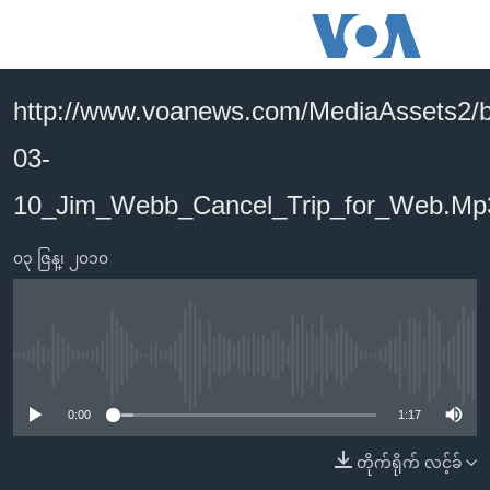
သုံး
ရ
လွယ်ကူ
http://www.voanews.com/MediaAssets2/
မူလစာမျက်နှာ
စေ
03-
မြန်မာ
သည့်
ကမ္ဘာ့သတင်းများ
10_Jim_Webb_Cancel_Trip_for_Web.Mp
Link
ဗွီဒီယို
နိုင်ငံတကာ
များ
၀၃ ဇြန္၊ ၂၀၁၀
သတင်းလွတ်လပ်ခွင့်
အမေရိကန်
ပင်မ
ရပ်ဝန်းတခု လမ်းတခု အလွန်
တရုတ်
အကြောင်းအရာ
သို့
အင်္ဂလိပ်စာလေ့လာမယ်
အစ္စရေး-ပါလက်စတိုင်း
No media source currently available
ကျော်
အပတ်စဉ်ကဏ္ဍများ
အမေရိကန်သုံးအီဒီယံ
ကြည့်
0:00
1:17
ရေဒီယိုနှင့်ရုပ်သံ အချက်အလက်များ
မကြေးမုံရဲ့ အင်္ဂလိပ်စာ
ရေဒီယို
ရန်
တိုက်ရိုက် လင့်ခ်
ပင်မ
ရေဒီယို/တီဗွီအစီအစဉ်
ရုပ်ရှင်ထဲက အင်္ဂလိပ်စာ
တီဗွီ