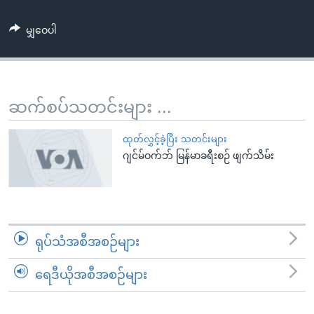
အ
သုတပဒေသာ အင်္ဂလိပ်စာ
ညွန်း
Learning English
မျှဝေပါ
စာမျက်နှာ
သို့
ဗွီအိုအေ လူမှုကွန်ယက်များ
ကျော်
ကြည့်
ဆက်စပ်သတင်းများ ...
ရန်
ဘာသာစကားများ
ရှာဖွေ
ထုတ်လွှင့်ခဲ့ပြီး သတင်းများ
ရန်
ဂျင်မ်ဝက်ဘ် မြန်မာခရီးစဉ် ဖျက်သိမ်း
နေရာ
သို့
ကျော်
ရန်
ရုပ်သံအစီအစဉ်များ
ရေဒီယိုအစီအစဉ်များ