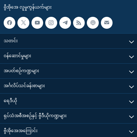
ဗွီအိုအေ လူမှုကွန်ယက်များ
သတင်း
၀န်ဆောင်မှုများ
အပတ်စဉ်ကဏ္ဍများ
အင်္ဂလိပ်သင်ခန်းစာများ
ရေဒီယို
ရုပ်သံအစီအစဉ်နှင့် ဗွီဒီယိုကဏ္ဍများ
ဗွီအိုအေအကြောင်း