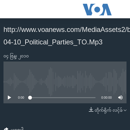
သုံး
ရ
လွယ်ကူ
http://www.voanews.com/MediaAssets2/
မူလစာမျက်နှာ
စေ
04-10_Political_Parties_TO.Mp3
မြန်မာ
သည့်
ကမ္ဘာ့သတင်းများ
Link
၀၄ ဇြန္၊ ၂၀၁၀
ဗွီဒီယို
နိုင်ငံတကာ
များ
သတင်းလွတ်လပ်ခွင့်
အမေရိကန်
ပင်မ
ရပ်ဝန်းတခု လမ်းတခု အလွန်
တရုတ်
အကြောင်းအရာ
No media source currently available
သို့
အင်္ဂလိပ်စာလေ့လာမယ်
အစ္စရေး-ပါလက်စတိုင်း
0:00
0:00:00
ကျော်
အပတ်စဉ်ကဏ္ဍများ
အမေရိကန်သုံးအီဒီယံ
ကြည့်
တိုက်ရိုက် လင့်ခ်
ရေဒီယိုနှင့်ရုပ်သံ အချက်အလက်များ
မကြေးမုံရဲ့ အင်္ဂလိပ်စာ
ရေဒီယို
ရန်
ပင်မ
ရေဒီယို/တီဗွီအစီအစဉ်
ရုပ်ရှင်ထဲက အင်္ဂလိပ်စာ
တီဗွီ