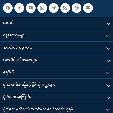
သတင်း
၀န်ဆောင်မှုများ
အပတ်စဉ်ကဏ္ဍများ
အင်္ဂလိပ်သင်ခန်းစာများ
ရေဒီယို
ရုပ်သံအစီအစဉ်နှင့် ဗွီဒီယိုကဏ္ဍများ
ဗွီအိုအေအကြောင်း
ဗွီအိုအေ မိုဘိုင်းလ်အက်ပ်များ ဒေါင်းလုတ်ယူရန်