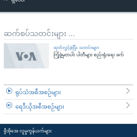
မျှဝေပါ
အ
သုတပဒေသာ အင်္ဂလိပ်စာ
ညွန်း
Learning English
စာမျက်နှာ
သို့
ဗွီအိုအေ လူမှုကွန်ယက်များ
ဆက်စပ်သတင်းများ ...
ကျော်
ကြည့်
ထုတ်လွှင့်ခဲ့ပြီး သတင်းများ
ရန်
ကြံ့ဖွံ့မှတပါး ပါတီများ စည်းရုံးရေး ခက်
ဘာသာစကားများ
ရှာဖွေ
ရန်
နေရာ
သို့
ရုပ်သံအစီအစဉ်များ
ကျော်
ရန်
ရေဒီယိုအစီအစဉ်များ
ဗွီအိုအေ လူမှုကွန်ယက်များ