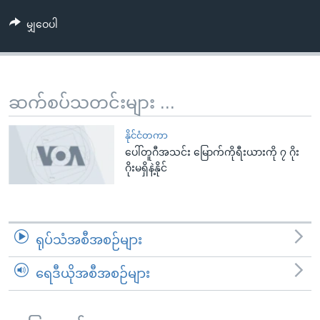
အ
သုတပဒေသာ အင်္ဂလိပ်စာ
ညွန်း
Learning English
မျှဝေပါ
စာမျက်နှာ
သို့
ဗွီအိုအေ လူမှုကွန်ယက်များ
ကျော်
ဆက်စပ်သတင်းများ ...
ကြည့်
ရန်
ဘာသာစကားများ
နိုင်ငံတကာ
ရှာဖွေ
ပေါ်တူဂီအသင်း မြောက်ကိုရီးယားကို ၇ ဂိုး
ရန်
ဂိုးမရှိနဲ့နိုင်
နေရာ
သို့
ကျော်
ရန်
ရုပ်သံအစီအစဉ်များ
ရေဒီယိုအစီအစဉ်များ