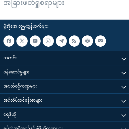
အခြားဖတ်ရှုစရာများ
ဗွီအိုအေ လူမှုကွန်ယက်များ
သတင်း
၀န်ဆောင်မှုများ
အပတ်စဉ်ကဏ္ဍများ
အင်္ဂလိပ်သင်ခန်းစာများ
ရေဒီယို
ရုပ်သံအစီအစဉ်နှင့် ဗွီဒီယိုကဏ္ဍများ