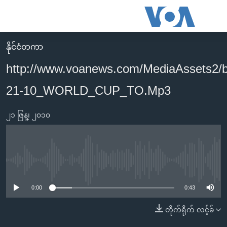
သုံး
ရ
လွယ်ကူ
နိုင်ငံတကာ
မူလစာမျက်နှာ
စေ
http://www.voanews.com/MediaAssets2/
မြန်မာ
သည့်
21-10_WORLD_CUP_TO.Mp3
ကမ္ဘာ့သတင်းများ
Link
ဗွီဒီယို
နိုင်ငံတကာ
များ
၂၁ ဇြန္၊ ၂၀၁၀
သတင်းလွတ်လပ်ခွင့်
အမေရိကန်
ပင်မ
ရပ်ဝန်းတခု လမ်းတခု အလွန်
တရုတ်
အကြောင်းအရာ
သို့
အင်္ဂလိပ်စာလေ့လာမယ်
အစ္စရေး-ပါလက်စတိုင်း
No media source currently available
ကျော်
အပတ်စဉ်ကဏ္ဍများ
အမေရိကန်သုံးအီဒီယံ
ကြည့်
0:00
0:43
ရေဒီယိုနှင့်ရုပ်သံ အချက်အလက်များ
မကြေးမုံရဲ့ အင်္ဂလိပ်စာ
ရေဒီယို
ရန်
တိုက်ရိုက် လင့်ခ်
ပင်မ
ရေဒီယို/တီဗွီအစီအစဉ်
ရုပ်ရှင်ထဲက အင်္ဂလိပ်စာ
တီဗွီ