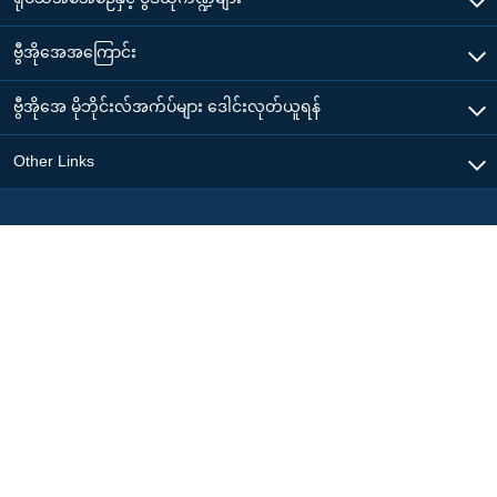
ဗွီအိုအေအကြောင်း
ဗွီအိုအေ မိုဘိုင်းလ်အက်ပ်များ ဒေါင်းလုတ်ယူရန်
Other Links