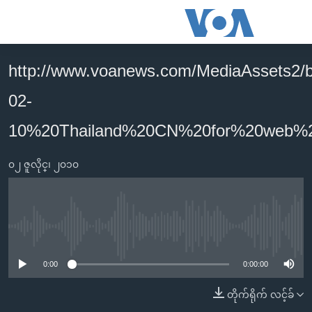
သုံး
ရ
လွယ်ကူ
http://www.voanews.com/MediaAssets2/b
မူလစာမျက်နှာ
စေ
02-
မြန်မာ
သည့်
ကမ္ဘာ့သတင်းများ
10%20Thailand%20CN%20for%20web%
Link
ဗွီဒီယို
နိုင်ငံတကာ
များ
၀၂ ဇူလိုင္၊ ၂၀၁၀
သတင်းလွတ်လပ်ခွင့်
အမေရိကန်
ပင်မ
ရပ်ဝန်းတခု လမ်းတခု အလွန်
တရုတ်
အကြောင်းအရာ
သို့
အင်္ဂလိပ်စာလေ့လာမယ်
အစ္စရေး-ပါလက်စတိုင်း
No media source currently available
ကျော်
အပတ်စဉ်ကဏ္ဍများ
အမေရိကန်သုံးအီဒီယံ
ကြည့်
0:00
0:00:00
ရေဒီယိုနှင့်ရုပ်သံ အချက်အလက်များ
မကြေးမုံရဲ့ အင်္ဂလိပ်စာ
ရေဒီယို
ရန်
တိုက်ရိုက် လင့်ခ်
ပင်မ
ရေဒီယို/တီဗွီအစီအစဉ်
ရုပ်ရှင်ထဲက အင်္ဂလိပ်စာ
တီဗွီ