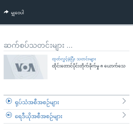
အ
သုတပဒေသာ အင်္ဂလိပ်စာ
ညွန်း
Learning English
မျှဝေပါ
စာမျက်နှာ
သို့
ဗွီအိုအေ လူမှုကွန်ယက်များ
ကျော်
ကြည့်
ဆက်စပ်သတင်းများ ...
ရန်
ဘာသာစကားများ
ရှာဖွေ
ထုတ်လွှင့်ခဲ့ပြီး သတင်းများ
ရန်
ထိုင်းတောင်ပိုင်းတိုက်ခိုက်မှု ၈ ယောက်သေ
နေရာ
သို့
ကျော်
ရန်
ရုပ်သံအစီအစဉ်များ
ရေဒီယိုအစီအစဉ်များ