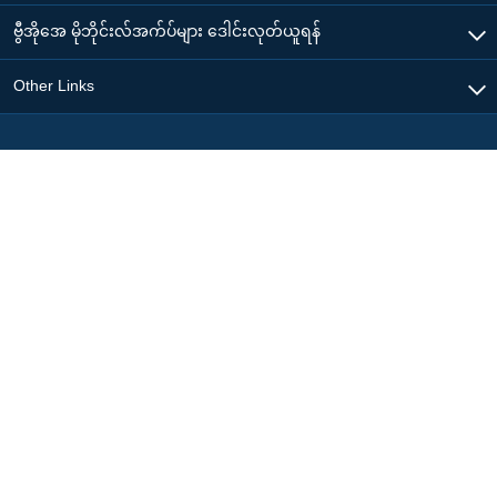
ဗွီအိုအေ မိုဘိုင်းလ်အက်ပ်များ ဒေါင်းလုတ်ယူရန်
Other Links