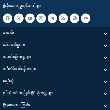
ဗွီအိုအေ လူမှုကွန်ယက်များ
သတင်း
၀န်ဆောင်မှုများ
အပတ်စဉ်ကဏ္ဍများ
အင်္ဂလိပ်သင်ခန်းစာများ
ရေဒီယို
ရုပ်သံအစီအစဉ်နှင့် ဗွီဒီယိုကဏ္ဍများ
ဗွီအိုအေအကြောင်း