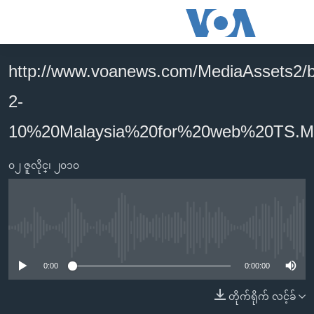
သုံး
ရ
လွယ်ကူ
http://www.voanews.com/MediaAssets2/b
မူလစာမျက်နှာ
စေ
2-
မြန်မာ
သည့်
ကမ္ဘာ့သတင်းများ
10%20Malaysia%20for%20web%20TS.M
Link
ဗွီဒီယို
နိုင်ငံတကာ
များ
၀၂ ဇူလိုင္၊ ၂၀၁၀
သတင်းလွတ်လပ်ခွင့်
အမေရိကန်
ပင်မ
ရပ်ဝန်းတခု လမ်းတခု အလွန်
တရုတ်
အကြောင်းအရာ
သို့
အင်္ဂလိပ်စာလေ့လာမယ်
အစ္စရေး-ပါလက်စတိုင်း
No media source currently available
ကျော်
အပတ်စဉ်ကဏ္ဍများ
အမေရိကန်သုံးအီဒီယံ
ကြည့်
0:00
0:00:00
ရေဒီယိုနှင့်ရုပ်သံ အချက်အလက်များ
မကြေးမုံရဲ့ အင်္ဂလိပ်စာ
ရေဒီယို
ရန်
တိုက်ရိုက် လင့်ခ်
ပင်မ
ရေဒီယို/တီဗွီအစီအစဉ်
ရုပ်ရှင်ထဲက အင်္ဂလိပ်စာ
တီဗွီ