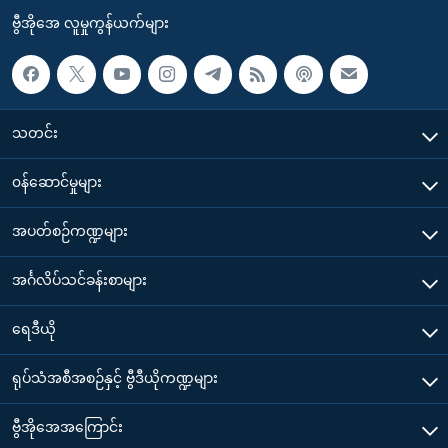
ဗွီအိုအေ လူမှုကွန်ယက်များ
သတင်း
၀န်ဆောင်မှုများ
အပတ်စဉ်ကဏ္ဍများ
အင်္ဂလိပ်သင်ခန်းစာများ
ရေဒီယို
ရုပ်သံအစီအစဉ်နှင့် ဗွီဒီယိုကဏ္ဍများ
ဗွီအိုအေအကြောင်း