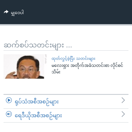
အ
သုတပဒေသာ အင်္ဂလိပ်စာ
ညွန်း
Learning English
မျှဝေပါ
စာမျက်နှာ
သို့
ဗွီအိုအေ လူမှုကွန်ယက်များ
ကျော်
ကြည့်
ဆက်စပ်သတင်းများ ...
ရန်
ဘာသာစကားများ
ရှာဖွေ
ထုတ်လွှင့်ခဲ့ပြီး သတင်းများ
ရန်
မလေးရှား အတိုက်အခံသတင်းစာ လိုင်စင်
သိမ်း
နေရာ
သို့
ကျော်
ရန်
ရုပ်သံအစီအစဉ်များ
ရေဒီယိုအစီအစဉ်များ