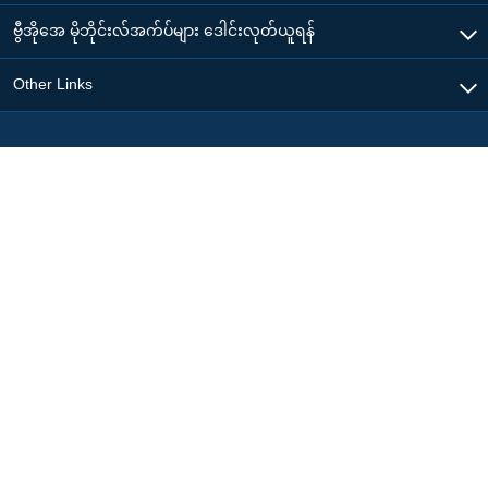
ဗွီအိုအေ မိုဘိုင်းလ်အက်ပ်များ ဒေါင်းလုတ်ယူရန်
Other Links