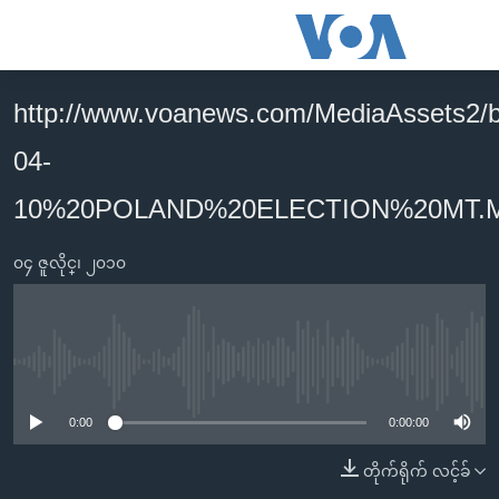
သုံး
ရ
လွယ်ကူ
http://www.voanews.com/MediaAssets2/b
မူလစာမျက်နှာ
စေ
04-
မြန်မာ
သည့်
ကမ္ဘာ့သတင်းများ
10%20POLAND%20ELECTION%20MT.
Link
ဗွီဒီယို
နိုင်ငံတကာ
များ
၀၄ ဇူလိုင္၊ ၂၀၁၀
သတင်းလွတ်လပ်ခွင့်
အမေရိကန်
ပင်မ
ရပ်ဝန်းတခု လမ်းတခု အလွန်
တရုတ်
အကြောင်းအရာ
သို့
အင်္ဂလိပ်စာလေ့လာမယ်
အစ္စရေး-ပါလက်စတိုင်း
No media source currently available
ကျော်
အပတ်စဉ်ကဏ္ဍများ
အမေရိကန်သုံးအီဒီယံ
ကြည့်
0:00
0:00:00
ရေဒီယိုနှင့်ရုပ်သံ အချက်အလက်များ
မကြေးမုံရဲ့ အင်္ဂလိပ်စာ
ရေဒီယို
ရန်
တိုက်ရိုက် လင့်ခ်
ပင်မ
ရေဒီယို/တီဗွီအစီအစဉ်
ရုပ်ရှင်ထဲက အင်္ဂလိပ်စာ
တီဗွီ