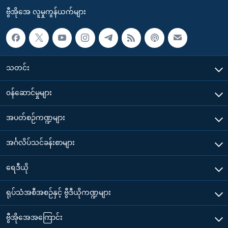
ဗွီအိုအေ လူမှုကွန်ယက်များ
သတင်း
၀န်ဆောင်မှုများ
အပတ်စဉ်ကဏ္ဍများ
အင်္ဂလိပ်သင်ခန်းစာများ
ရေဒီယို
ရုပ်သံအစီအစဉ်နှင့် ဗွီဒီယိုကဏ္ဍများ
ဗွီအိုအေအကြောင်း