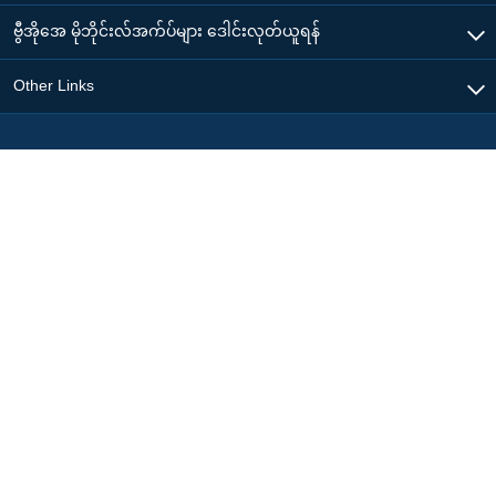
ဗွီအိုအေ မိုဘိုင်းလ်အက်ပ်များ ဒေါင်းလုတ်ယူရန်
Other Links