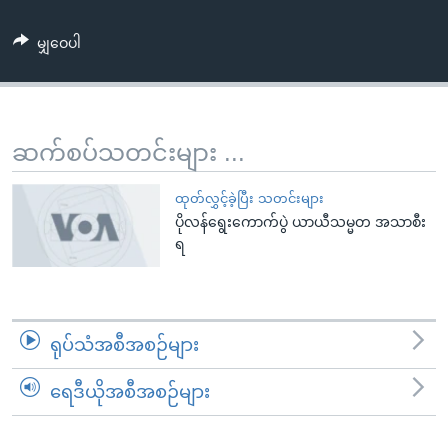
အ
သုတပဒေသာ အင်္ဂလိပ်စာ
ညွန်း
Learning English
မျှဝေပါ
စာမျက်နှာ
သို့
ဗွီအိုအေ လူမှုကွန်ယက်များ
ကျော်
ကြည့်
ဆက်စပ်သတင်းများ ...
ရန်
ဘာသာစကားများ
ရှာဖွေ
ထုတ်လွှင့်ခဲ့ပြီး သတင်းများ
ရန်
ပိုလန်ရွေးကောက်ပွဲ ယာယီသမ္မတ အသာစီး
ရ
နေရာ
သို့
ကျော်
ရန်
ရုပ်သံအစီအစဉ်များ
ရေဒီယိုအစီအစဉ်များ