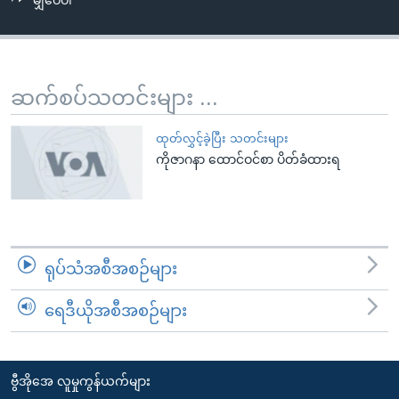
မျှဝေပါ
အ
သုတပဒေသာ အင်္ဂလိပ်စာ
ညွန်း
Learning English
စာမျက်နှာ
သို့
ဗွီအိုအေ လူမှုကွန်ယက်များ
ဆက်စပ်သတင်းများ ...
ကျော်
ကြည့်
ထုတ်လွှင့်ခဲ့ပြီး သတင်းများ
ရန်
ကိုဇာဂနာ ထောင်ဝင်စာ ပိတ်ခံထားရ
ဘာသာစကားများ
ရှာဖွေ
ရန်
နေရာ
သို့
ရုပ်သံအစီအစဉ်များ
ကျော်
ရန်
ရေဒီယိုအစီအစဉ်များ
ဗွီအိုအေ လူမှုကွန်ယက်များ