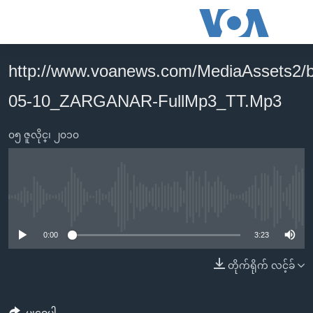
သုံး
ရ
လွယ်ကူ
http://www.voanews.com/MediaAssets2/
မူလစာမျက်နှာ
စေ
05-10_ZARGANAR-FullMp3_TT.Mp3
မြန်မာ
သည့်
ကမ္ဘာ့သတင်းများ
Link
၀၅ ဇူလိုင္၊ ၂၀၁၀
ဗွီဒီယို
နိုင်ငံတကာ
များ
သတင်းလွတ်လပ်ခွင့်
အမေရိကန်
ပင်မ
ရပ်ဝန်းတခု လမ်းတခု အလွန်
တရုတ်
အကြောင်းအရာ
No media source currently available
သို့
အင်္ဂလိပ်စာလေ့လာမယ်
အစ္စရေး-ပါလက်စတိုင်း
0:00
3:23
ကျော်
အပတ်စဉ်ကဏ္ဍများ
အမေရိကန်သုံးအီဒီယံ
ကြည့်
တိုက်ရိုက် လင့်ခ်
ရေဒီယိုနှင့်ရုပ်သံ အချက်အလက်များ
မကြေးမုံရဲ့ အင်္ဂလိပ်စာ
ရေဒီယို
ရန်
ပင်မ
ရေဒီယို/တီဗွီအစီအစဉ်
ရုပ်ရှင်ထဲက အင်္ဂလိပ်စာ
တီဗွီ