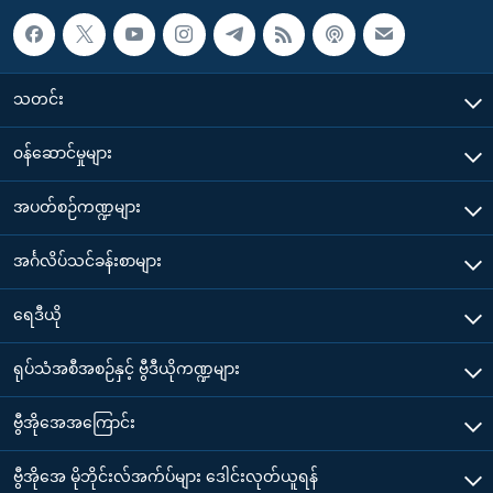
သတင်း
၀န်ဆောင်မှုများ
အပတ်စဉ်ကဏ္ဍများ
အင်္ဂလိပ်သင်ခန်းစာများ
ရေဒီယို
ရုပ်သံအစီအစဉ်နှင့် ဗွီဒီယိုကဏ္ဍများ
ဗွီအိုအေအကြောင်း
ဗွီအိုအေ မိုဘိုင်းလ်အက်ပ်များ ဒေါင်းလုတ်ယူရန်