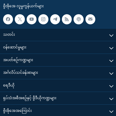
ဗွီအိုအေ လူမှုကွန်ယက်များ
သတင်း
၀န်ဆောင်မှုများ
အပတ်စဉ်ကဏ္ဍများ
အင်္ဂလိပ်သင်ခန်းစာများ
ရေဒီယို
ရုပ်သံအစီအစဉ်နှင့် ဗွီဒီယိုကဏ္ဍများ
ဗွီအိုအေအကြောင်း