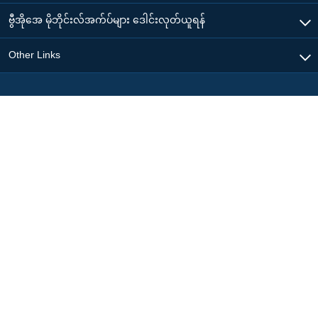
ဗွီအိုအေ မိုဘိုင်းလ်အက်ပ်များ ဒေါင်းလုတ်ယူရန်
Other Links