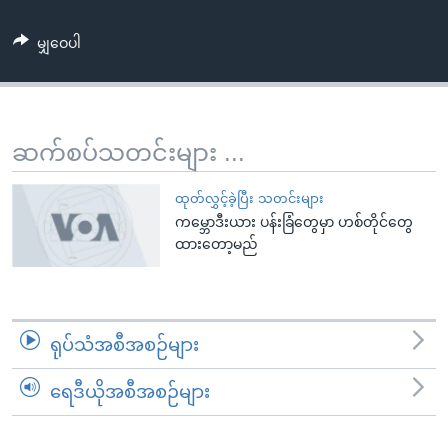
အ
သုတပဒေသာ အင်္ဂလိပ်စာ
ညွန်း
Learning English
မျှဝေပါ
စာမျက်နှာ
သို့
ဗွီအိုအေ လူမှုကွန်ယက်များ
ကျော်
ကြည့်
ဆက်စပ်သတင်းများ ...
ရန်
ဘာသာစကားများ
ရှာဖွေ
ထုတ်လွှင့်ခဲ့ပြီး သတင်းများ
ရန်
ကမ္ဘောဒီးယား ပန်းခြံတွေမှာ ဟစ်တိုင်တွေ
ထားတော့မည်
နေရာ
သို့
ကျော်
ရန်
ရုပ်သံအစီအစဉ်များ
ရေဒီယိုအစီအစဉ်များ