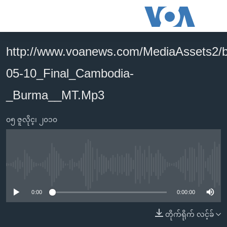
သုံး
ရ
လွယ်ကူ
http://www.voanews.com/MediaAssets2/
မူလစာမျက်နှာ
စေ
05-10_Final_Cambodia-
မြန်မာ
သည့်
ကမ္ဘာ့သတင်းများ
_Burma__MT.Mp3
Link
ဗွီဒီယို
နိုင်ငံတကာ
များ
၀၅ ဇူလိုင္၊ ၂၀၁၀
သတင်းလွတ်လပ်ခွင့်
အမေရိကန်
ပင်မ
ရပ်ဝန်းတခု လမ်းတခု အလွန်
တရုတ်
အကြောင်းအရာ
သို့
အင်္ဂလိပ်စာလေ့လာမယ်
အစ္စရေး-ပါလက်စတိုင်း
No media source currently available
ကျော်
အပတ်စဉ်ကဏ္ဍများ
အမေရိကန်သုံးအီဒီယံ
ကြည့်
0:00
0:00:00
ရေဒီယိုနှင့်ရုပ်သံ အချက်အလက်များ
မကြေးမုံရဲ့ အင်္ဂလိပ်စာ
ရေဒီယို
ရန်
တိုက်ရိုက် လင့်ခ်
ပင်မ
ရေဒီယို/တီဗွီအစီအစဉ်
ရုပ်ရှင်ထဲက အင်္ဂလိပ်စာ
တီဗွီ