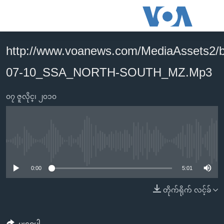
သုံး
ရ
လွယ်ကူ
http://www.voanews.com/MediaAssets2/
မူလစာမျက်နှာ
စေ
07-10_SSA_NORTH-SOUTH_MZ.Mp3
မြန်မာ
သည့်
ကမ္ဘာ့သတင်းများ
Link
၀၇ ဇူလိုင္၊ ၂၀၁၀
ဗွီဒီယို
နိုင်ငံတကာ
များ
သတင်းလွတ်လပ်ခွင့်
အမေရိကန်
ပင်မ
ရပ်ဝန်းတခု လမ်းတခု အလွန်
တရုတ်
အကြောင်းအရာ
No media source currently available
သို့
အင်္ဂလိပ်စာလေ့လာမယ်
အစ္စရေး-ပါလက်စတိုင်း
0:00
5:01
ကျော်
အပတ်စဉ်ကဏ္ဍများ
အမေရိကန်သုံးအီဒီယံ
ကြည့်
တိုက်ရိုက် လင့်ခ်
ရေဒီယိုနှင့်ရုပ်သံ အချက်အလက်များ
မကြေးမုံရဲ့ အင်္ဂလိပ်စာ
ရေဒီယို
ရန်
ပင်မ
ရေဒီယို/တီဗွီအစီအစဉ်
ရုပ်ရှင်ထဲက အင်္ဂလိပ်စာ
တီဗွီ