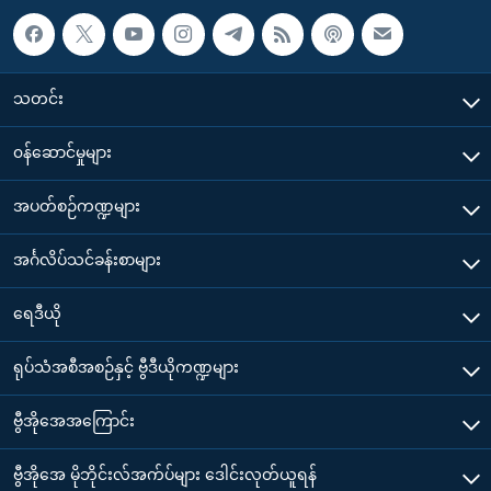
သတင်း
၀န်ဆောင်မှုများ
အပတ်စဉ်ကဏ္ဍများ
အင်္ဂလိပ်သင်ခန်းစာများ
ရေဒီယို
ရုပ်သံအစီအစဉ်နှင့် ဗွီဒီယိုကဏ္ဍများ
ဗွီအိုအေအကြောင်း
ဗွီအိုအေ မိုဘိုင်းလ်အက်ပ်များ ဒေါင်းလုတ်ယူရန်