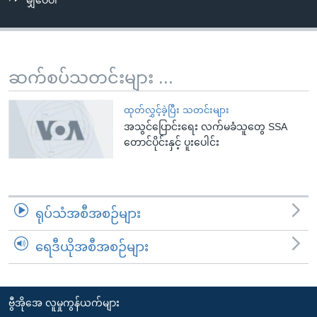
မျှဝေပါ
အ
သုတပဒေသာ အင်္ဂလိပ်စာ
ညွန်း
Learning English
စာမျက်နှာ
သို့
ဗွီအိုအေ လူမှုကွန်ယက်များ
ဆက်စပ်သတင်းများ ...
ကျော်
ကြည့်
ထုတ်လွှင့်ခဲ့ပြီး သတင်းများ
ရန်
အသွင်ပြောင်းရေး လက်မခံသူတွေ SSA
ဘာသာစကားများ
ရှာဖွေ
တောင်ပိုင်းနှင့် ပူးပေါင်း
ရန်
နေရာ
သို့
ရုပ်သံအစီအစဉ်များ
ကျော်
ရန်
ရေဒီယိုအစီအစဉ်များ
ဗွီအိုအေ လူမှုကွန်ယက်များ