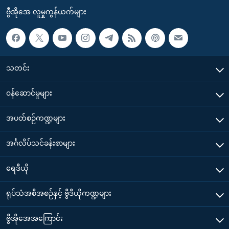
ဗွီအိုအေ လူမှုကွန်ယက်များ
သတင်း
၀န်ဆောင်မှုများ
အပတ်စဉ်ကဏ္ဍများ
အင်္ဂလိပ်သင်ခန်းစာများ
ရေဒီယို
ရုပ်သံအစီအစဉ်နှင့် ဗွီဒီယိုကဏ္ဍများ
ဗွီအိုအေအကြောင်း