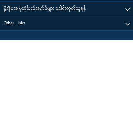
ဗွီအိုအေ မိုဘိုင်းလ်အက်ပ်များ ဒေါင်းလုတ်ယူရန်
Other Links