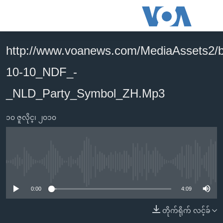
သုံး
ရ
လွယ်ကူ
http://www.voanews.com/MediaAssets2/
မူလစာမျက်နှာ
စေ
10-10_NDF_-
မြန်မာ
သည့်
ကမ္ဘာ့သတင်းများ
_NLD_Party_Symbol_ZH.Mp3
Link
ဗွီဒီယို
နိုင်ငံတကာ
များ
၁၀ ဇူလိုင္၊ ၂၀၁၀
သတင်းလွတ်လပ်ခွင့်
အမေရိကန်
ပင်မ
ရပ်ဝန်းတခု လမ်းတခု အလွန်
တရုတ်
အကြောင်းအရာ
သို့
အင်္ဂလိပ်စာလေ့လာမယ်
အစ္စရေး-ပါလက်စတိုင်း
No media source currently available
ကျော်
အပတ်စဉ်ကဏ္ဍများ
အမေရိကန်သုံးအီဒီယံ
ကြည့်
0:00
4:09
ရေဒီယိုနှင့်ရုပ်သံ အချက်အလက်များ
မကြေးမုံရဲ့ အင်္ဂလိပ်စာ
ရေဒီယို
ရန်
တိုက်ရိုက် လင့်ခ်
ပင်မ
ရေဒီယို/တီဗွီအစီအစဉ်
ရုပ်ရှင်ထဲက အင်္ဂလိပ်စာ
တီဗွီ