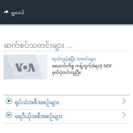
အ
သုတပဒေသာ အင်္ဂလိပ်စာ
ညွန်း
Learning English
မျှဝေပါ
စာမျက်နှာ
သို့
ဗွီအိုအေ လူမှုကွန်ယက်များ
ကျော်
ကြည့်
ဆက်စပ်သတင်းများ ...
ရန်
ဘာသာစကားများ
ရှာဖွေ
ထုတ်လွှင့်ခဲ့ပြီး သတင်းများ
ရန်
ခမောက်ကိစ္စ ကန့်ကွက်ခံရတဲ့ NDF
မှတ်ပုံတင်ကျပြီ။
နေရာ
သို့
ကျော်
ရန်
ရုပ်သံအစီအစဉ်များ
ရေဒီယိုအစီအစဉ်များ