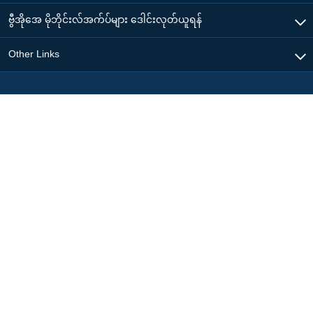
ဗွီအိုအေ မိုဘိုင်းလ်အက်ပ်များ ဒေါင်းလုတ်ယူရန်
Other Links