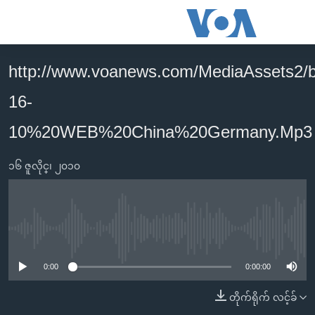
သုံး
ရ
လွယ်ကူ
http://www.voanews.com/MediaAssets2/b
မူလစာမျက်နှာ
စေ
16-
မြန်မာ
သည့်
ကမ္ဘာ့သတင်းများ
10%20WEB%20China%20Germany.Mp3
Link
ဗွီဒီယို
နိုင်ငံတကာ
များ
၁၆ ဇူလိုင္၊ ၂၀၁၀
သတင်းလွတ်လပ်ခွင့်
အမေရိကန်
ပင်မ
ရပ်ဝန်းတခု လမ်းတခု အလွန်
တရုတ်
အကြောင်းအရာ
သို့
အင်္ဂလိပ်စာလေ့လာမယ်
အစ္စရေး-ပါလက်စတိုင်း
No media source currently available
ကျော်
အပတ်စဉ်ကဏ္ဍများ
အမေရိကန်သုံးအီဒီယံ
ကြည့်
0:00
0:00:00
ရေဒီယိုနှင့်ရုပ်သံ အချက်အလက်များ
မကြေးမုံရဲ့ အင်္ဂလိပ်စာ
ရေဒီယို
ရန်
တိုက်ရိုက် လင့်ခ်
ပင်မ
ရေဒီယို/တီဗွီအစီအစဉ်
ရုပ်ရှင်ထဲက အင်္ဂလိပ်စာ
တီဗွီ