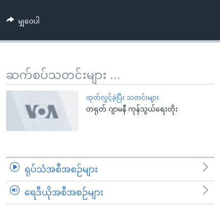
အ
သုတပဒေသာ အင်္ဂလိပ်စာ
ညွန်း
Learning English
မျှဝေပါ
စာမျက်နှာ
သို့
ဗွီအိုအေ လူမှုကွန်ယက်များ
ကျော်
ကြည့်
ဆက်စပ်သတင်းများ ...
ရန်
ဘာသာစကားများ
ရှာဖွေ
ထုတ်လွှင့်ခဲ့ပြီး သတင်းများ
ရန်
တရုတ် ဂျာမနီ ကုန်သွယ်ရေးတိုး
နေရာ
သို့
ကျော်
ရန်
ရုပ်သံအစီအစဉ်များ
ရေဒီယိုအစီအစဉ်များ