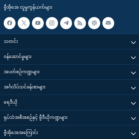
ဗွီအိုအေ လူမှုကွန်ယက်များ
သတင်း
၀န်ဆောင်မှုများ
အပတ်စဉ်ကဏ္ဍများ
အင်္ဂလိပ်သင်ခန်းစာများ
ရေဒီယို
ရုပ်သံအစီအစဉ်နှင့် ဗွီဒီယိုကဏ္ဍများ
ဗွီအိုအေအကြောင်း