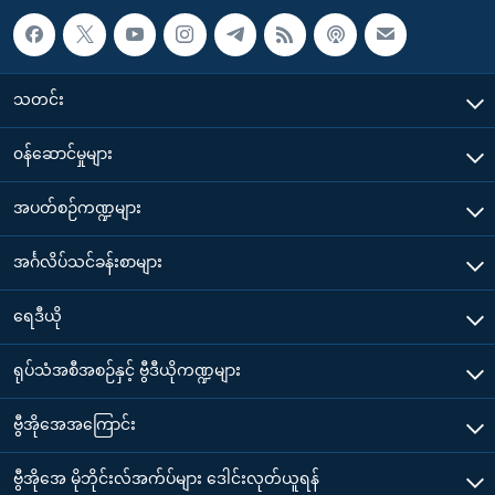
သတင်း
၀န်ဆောင်မှုများ
အပတ်စဉ်ကဏ္ဍများ
အင်္ဂလိပ်သင်ခန်းစာများ
ရေဒီယို
ရုပ်သံအစီအစဉ်နှင့် ဗွီဒီယိုကဏ္ဍများ
ဗွီအိုအေအကြောင်း
ဗွီအိုအေ မိုဘိုင်းလ်အက်ပ်များ ဒေါင်းလုတ်ယူရန်