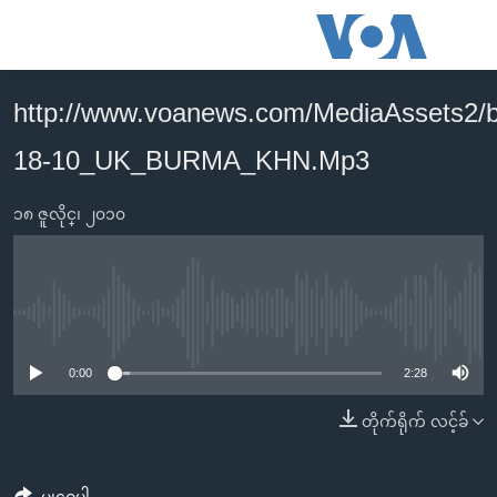
သုံး
ရ
လွယ်ကူ
http://www.voanews.com/MediaAssets2/
မူလစာမျက်နှာ
စေ
18-10_UK_BURMA_KHN.Mp3
မြန်မာ
သည့်
ကမ္ဘာ့သတင်းများ
Link
၁၈ ဇူလိုင္၊ ၂၀၁၀
ဗွီဒီယို
နိုင်ငံတကာ
များ
သတင်းလွတ်လပ်ခွင့်
အမေရိကန်
ပင်မ
ရပ်ဝန်းတခု လမ်းတခု အလွန်
တရုတ်
အကြောင်းအရာ
No media source currently available
သို့
အင်္ဂလိပ်စာလေ့လာမယ်
အစ္စရေး-ပါလက်စတိုင်း
0:00
2:28
ကျော်
အပတ်စဉ်ကဏ္ဍများ
အမေရိကန်သုံးအီဒီယံ
ကြည့်
တိုက်ရိုက် လင့်ခ်
ရေဒီယိုနှင့်ရုပ်သံ အချက်အလက်များ
မကြေးမုံရဲ့ အင်္ဂလိပ်စာ
ရေဒီယို
ရန်
ပင်မ
ရေဒီယို/တီဗွီအစီအစဉ်
ရုပ်ရှင်ထဲက အင်္ဂလိပ်စာ
တီဗွီ