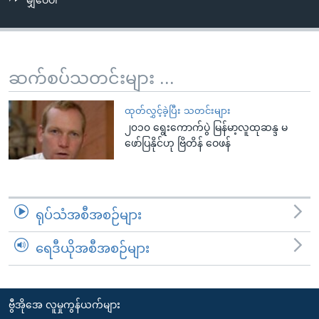
မျှဝေပါ
အ
သုတပဒေသာ အင်္ဂလိပ်စာ
ညွန်း
Learning English
စာမျက်နှာ
သို့
ဗွီအိုအေ လူမှုကွန်ယက်များ
ဆက်စပ်သတင်းများ ...
ကျော်
ကြည့်
ထုတ်လွှင့်ခဲ့ပြီး သတင်းများ
ရန်
၂၀၁၀ ရွေးကောက်ပွဲ မြန်မာ့လူထုဆန္ဒ မ
ဘာသာစကားများ
ရှာဖွေ
ဖော်ပြနိုင်ဟု ဗြိတိန် ဝေဖန်
ရန်
နေရာ
သို့
ရုပ်သံအစီအစဉ်များ
ကျော်
ရန်
ရေဒီယိုအစီအစဉ်များ
ဗွီအိုအေ လူမှုကွန်ယက်များ