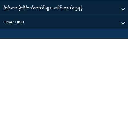
ဗွီအိုအေ မိုဘိုင်းလ်အက်ပ်များ ဒေါင်းလုတ်ယူရန်
Other Links