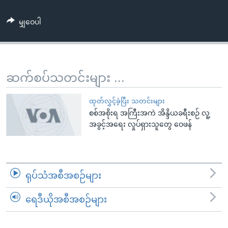
အ
သုတပဒေသာ အင်္ဂလိပ်စာ
ညွန်း
Learning English
မျှဝေပါ
စာမျက်နှာ
သို့
ဗွီအိုအေ လူမှုကွန်ယက်များ
ကျော်
ကြည့်
ဆက်စပ်သတင်းများ ...
ရန်
ဘာသာစကားများ
ရှာဖွေ
ထုတ်လွှင့်ခဲ့ပြီး သတင်းများ
ရန်
စစ်အစိုးရ အကြီးအကဲ အိန္ဒိယခရီးစဉ် လူ့
အခွင့်အရေး လှုပ်ရှားသူတွေ ဝေဖန်
နေရာ
သို့
ကျော်
ရန်
ရုပ်သံအစီအစဉ်များ
ရေဒီယိုအစီအစဉ်များ