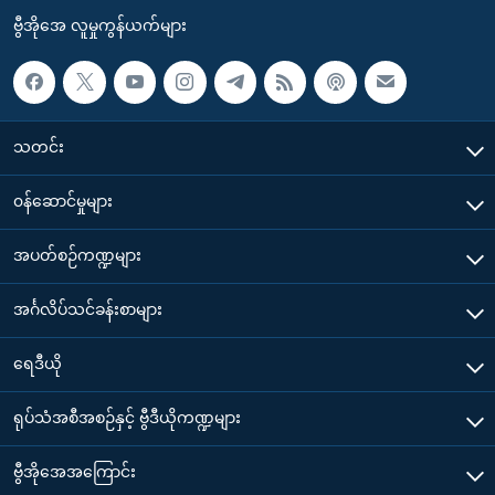
ဗွီအိုအေ လူမှုကွန်ယက်များ
သတင်း
၀န်ဆောင်မှုများ
အပတ်စဉ်ကဏ္ဍများ
အင်္ဂလိပ်သင်ခန်းစာများ
ရေဒီယို
ရုပ်သံအစီအစဉ်နှင့် ဗွီဒီယိုကဏ္ဍများ
ဗွီအိုအေအကြောင်း