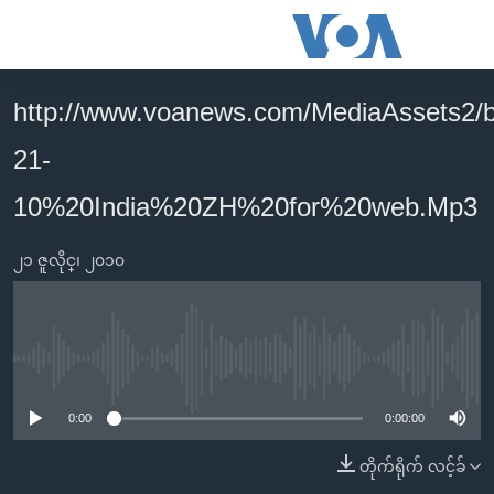
သုံး
ရ
လွယ်ကူ
http://www.voanews.com/MediaAssets2/b
မူလစာမျက်နှာ
စေ
21-
မြန်မာ
သည့်
ကမ္ဘာ့သတင်းများ
10%20India%20ZH%20for%20web.Mp3
Link
ဗွီဒီယို
နိုင်ငံတကာ
များ
၂၁ ဇူလိုင္၊ ၂၀၁၀
သတင်းလွတ်လပ်ခွင့်
အမေရိကန်
ပင်မ
ရပ်ဝန်းတခု လမ်းတခု အလွန်
တရုတ်
အကြောင်းအရာ
သို့
အင်္ဂလိပ်စာလေ့လာမယ်
အစ္စရေး-ပါလက်စတိုင်း
No media source currently available
ကျော်
အပတ်စဉ်ကဏ္ဍများ
အမေရိကန်သုံးအီဒီယံ
ကြည့်
0:00
0:00:00
ရေဒီယိုနှင့်ရုပ်သံ အချက်အလက်များ
မကြေးမုံရဲ့ အင်္ဂလိပ်စာ
ရေဒီယို
ရန်
တိုက်ရိုက် လင့်ခ်
ပင်မ
ရေဒီယို/တီဗွီအစီအစဉ်
ရုပ်ရှင်ထဲက အင်္ဂလိပ်စာ
တီဗွီ