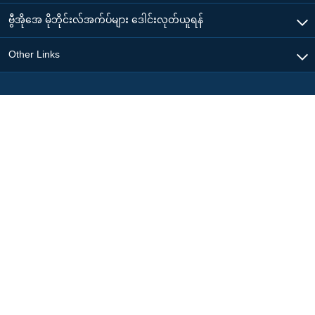
ဗွီအိုအေ မိုဘိုင်းလ်အက်ပ်များ ဒေါင်းလုတ်ယူရန်
Other Links