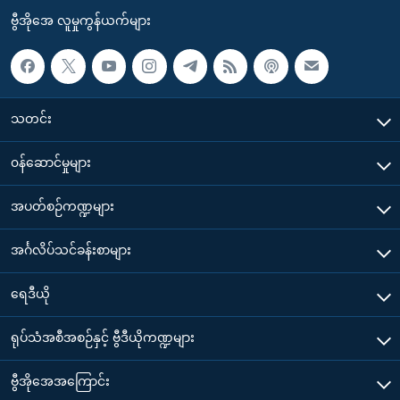
ဗွီအိုအေ လူမှုကွန်ယက်များ
သတင်း
၀န်ဆောင်မှုများ
အပတ်စဉ်ကဏ္ဍများ
အင်္ဂလိပ်သင်ခန်းစာများ
ရေဒီယို
ရုပ်သံအစီအစဉ်နှင့် ဗွီဒီယိုကဏ္ဍများ
ဗွီအိုအေအကြောင်း