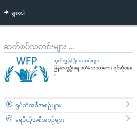
အ
သုတပဒေသာ အင်္ဂလိပ်စာ
ညွန်း
Learning English
မျှဝေပါ
စာမျက်နှာ
သို့
ဗွီအိုအေ လူမှုကွန်ယက်များ
ကျော်
ကြည့်
ဆက်စပ်သတင်းများ ...
ရန်
ဘာသာစကားများ
ရှာဖွေ
ထုတ်လွှင့်ခဲ့ပြီး သတင်းများ
ရန်
မြန်မာလူဦးရေ ၁၀% အငတ်ဘေး ရင်ဆိုင်နေ
ရ
နေရာ
သို့
ကျော်
ရန်
ရုပ်သံအစီအစဉ်များ
ရေဒီယိုအစီအစဉ်များ