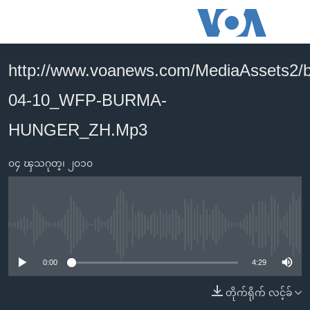
သုံး
ရ
လွယ်ကူ
http://www.voanews.com/MediaAssets2/
မူလစာမျက်နှာ
စေ
04-10_WFP-BURMA-
မြန်မာ
သည့်
ကမ္ဘာ့သတင်းများ
HUNGER_ZH.Mp3
Link
ဗွီဒီယို
နိုင်ငံတကာ
များ
၀၄ ၾသဂုတ္၊ ၂၀၁၀
သတင်းလွတ်လပ်ခွင့်
အမေရိကန်
ပင်မ
ရပ်ဝန်းတခု လမ်းတခု အလွန်
တရုတ်
အကြောင်းအရာ
သို့
အင်္ဂလိပ်စာလေ့လာမယ်
အစ္စရေး-ပါလက်စတိုင်း
No media source currently available
ကျော်
အပတ်စဉ်ကဏ္ဍများ
အမေရိကန်သုံးအီဒီယံ
ကြည့်
0:00
4:29
ရေဒီယိုနှင့်ရုပ်သံ အချက်အလက်များ
မကြေးမုံရဲ့ အင်္ဂလိပ်စာ
ရေဒီယို
ရန်
တိုက်ရိုက် လင့်ခ်
ပင်မ
ရေဒီယို/တီဗွီအစီအစဉ်
ရုပ်ရှင်ထဲက အင်္ဂလိပ်စာ
တီဗွီ