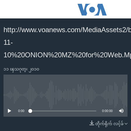
သုံး
ရ
လွယ်ကူ
http://www.voanews.com/MediaAssets2/b
မူလစာမျက်နှာ
စေ
11-
မြန်မာ
သည့်
ကမ္ဘာ့သတင်းများ
10%20ONION%20MZ%20for%20Web.M
Link
ဗွီဒီယို
နိုင်ငံတကာ
များ
၁၁ ၾသဂုတ္၊ ၂၀၁၀
သတင်းလွတ်လပ်ခွင့်
အမေရိကန်
ပင်မ
ရပ်ဝန်းတခု လမ်းတခု အလွန်
တရုတ်
အကြောင်းအရာ
သို့
အင်္ဂလိပ်စာလေ့လာမယ်
အစ္စရေး-ပါလက်စတိုင်း
No media source currently available
ကျော်
အပတ်စဉ်ကဏ္ဍများ
အမေရိကန်သုံးအီဒီယံ
ကြည့်
0:00
0:00:00
ရေဒီယိုနှင့်ရုပ်သံ အချက်အလက်များ
မကြေးမုံရဲ့ အင်္ဂလိပ်စာ
ရေဒီယို
ရန်
တိုက်ရိုက် လင့်ခ်
ပင်မ
ရေဒီယို/တီဗွီအစီအစဉ်
ရုပ်ရှင်ထဲက အင်္ဂလိပ်စာ
တီဗွီ