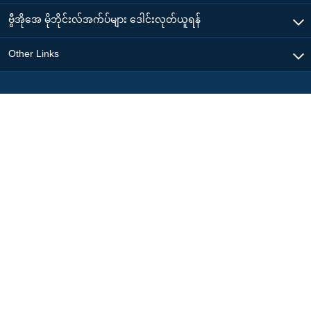
ဗွီအိုအေ မိုဘိုင်းလ်အက်ပ်များ ဒေါင်းလုတ်ယူရန်
Other Links