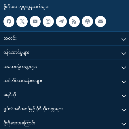
ဗွီအိုအေ လူမှုကွန်ယက်များ
သတင်း
၀န်ဆောင်မှုများ
အပတ်စဉ်ကဏ္ဍများ
အင်္ဂလိပ်သင်ခန်းစာများ
ရေဒီယို
ရုပ်သံအစီအစဉ်နှင့် ဗွီဒီယိုကဏ္ဍများ
ဗွီအိုအေအကြောင်း