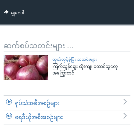
အ
သုတပဒေသာ အင်္ဂလိပ်စာ
ညွန်း
Learning English
မျှဝေပါ
စာမျက်နှာ
သို့
ဗွီအိုအေ လူမှုကွန်ယက်များ
ကျော်
ကြည့်
ဆက်စပ်သတင်းများ ...
ရန်
ဘာသာစကားများ
ရှာဖွေ
ထုတ်လွှင့်ခဲ့ပြီး သတင်းများ
ရန်
ကြက်သွန်ဈေး ထိုးကျ၊ တောင်သူတွေ
အကြွေးတင်
နေရာ
သို့
ကျော်
ရန်
ရုပ်သံအစီအစဉ်များ
ရေဒီယိုအစီအစဉ်များ