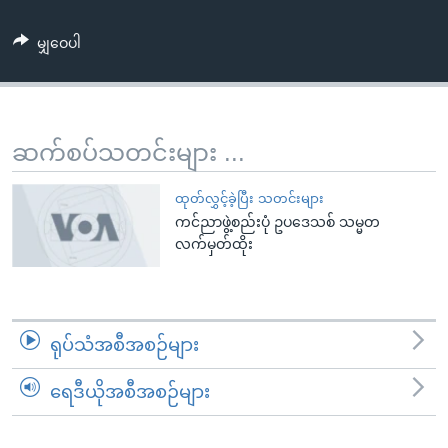
အ
သုတပဒေသာ အင်္ဂလိပ်စာ
ညွန်း
Learning English
မျှဝေပါ
စာမျက်နှာ
သို့
ဗွီအိုအေ လူမှုကွန်ယက်များ
ကျော်
ကြည့်
ဆက်စပ်သတင်းများ ...
ရန်
ဘာသာစကားများ
ရှာဖွေ
ထုတ်လွှင့်ခဲ့ပြီး သတင်းများ
ရန်
ကင်ညာဖွဲ့စည်းပုံ ဥပဒေသစ် သမ္မတ
လက်မှတ်ထိုး
နေရာ
သို့
ကျော်
ရန်
ရုပ်သံအစီအစဉ်များ
ရေဒီယိုအစီအစဉ်များ