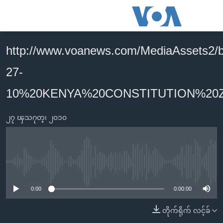
သုံး
ရ
လွယ်ကူ
http://www.voanews.com/MediaAssets2/b
မူလစာမျက်နှာ
စေ
27-
မြန်မာ
သည့်
ကမ္ဘာ့သတင်းများ
10%20KENYA%20CONSTITUTION%20
Link
ဗွီဒီယို
နိုင်ငံတကာ
များ
၂၇ ၾသဂုတ္၊ ၂၀၁၀
သတင်းလွတ်လပ်ခွင့်
အမေရိကန်
ပင်မ
ရပ်ဝန်းတခု လမ်းတခု အလွန်
တရုတ်
အကြောင်းအရာ
သို့
အင်္ဂလိပ်စာလေ့လာမယ်
အစ္စရေး-ပါလက်စတိုင်း
No media source currently available
ကျော်
အပတ်စဉ်ကဏ္ဍများ
အမေရိကန်သုံးအီဒီယံ
ကြည့်
0:00
0:00:00
ရေဒီယိုနှင့်ရုပ်သံ အချက်အလက်များ
မကြေးမုံရဲ့ အင်္ဂလိပ်စာ
ရေဒီယို
ရန်
တိုက်ရိုက် လင့်ခ်
ပင်မ
ရေဒီယို/တီဗွီအစီအစဉ်
ရုပ်ရှင်ထဲက အင်္ဂလိပ်စာ
တီဗွီ