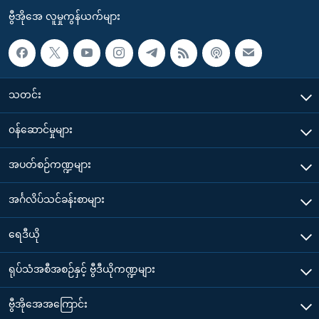
ဗွီအိုအေ လူမှုကွန်ယက်များ
သတင်း
၀န်ဆောင်မှုများ
အပတ်စဉ်ကဏ္ဍများ
အင်္ဂလိပ်သင်ခန်းစာများ
ရေဒီယို
ရုပ်သံအစီအစဉ်နှင့် ဗွီဒီယိုကဏ္ဍများ
ဗွီအိုအေအကြောင်း