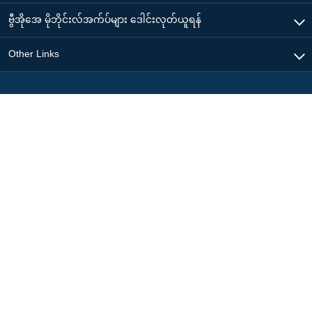
ဗွီအိုအေ မိုဘိုင်းလ်အက်ပ်များ ဒေါင်းလုတ်ယူရန်
Other Links