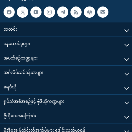
သတင်း
၀န်ဆောင်မှုများ
အပတ်စဉ်ကဏ္ဍများ
အင်္ဂလိပ်သင်ခန်းစာများ
ရေဒီယို
ရုပ်သံအစီအစဉ်နှင့် ဗွီဒီယိုကဏ္ဍများ
ဗွီအိုအေအကြောင်း
ဗွီအိုအေ မိုဘိုင်းလ်အက်ပ်များ ဒေါင်းလုတ်ယူရန်