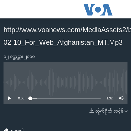
သုံး
ရ
လွယ်ကူ
http://www.voanews.com/MediaAssets2/
မူလစာမျက်နှာ
စေ
02-10_For_Web_Afghanistan_MT.Mp3
မြန်မာ
သည့်
ကမ္ဘာ့သတင်းများ
Link
၀၂ စက္တင္ဘာ၊ ၂၀၁၀
ဗွီဒီယို
နိုင်ငံတကာ
များ
သတင်းလွတ်လပ်ခွင့်
အမေရိကန်
ပင်မ
ရပ်ဝန်းတခု လမ်းတခု အလွန်
တရုတ်
အကြောင်းအရာ
No media source currently available
သို့
အင်္ဂလိပ်စာလေ့လာမယ်
အစ္စရေး-ပါလက်စတိုင်း
0:00
1:32
ကျော်
အပတ်စဉ်ကဏ္ဍများ
အမေရိကန်သုံးအီဒီယံ
ကြည့်
တိုက်ရိုက် လင့်ခ်
ရေဒီယိုနှင့်ရုပ်သံ အချက်အလက်များ
မကြေးမုံရဲ့ အင်္ဂလိပ်စာ
ရေဒီယို
ရန်
ပင်မ
ရေဒီယို/တီဗွီအစီအစဉ်
ရုပ်ရှင်ထဲက အင်္ဂလိပ်စာ
တီဗွီ