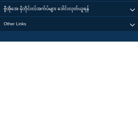
ဗွီအိုအေ မိုဘိုင်းလ်အက်ပ်များ ဒေါင်းလုတ်ယူရန်
Other Links