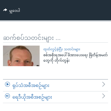
အ
သုတပဒေသာ အင်္ဂလိပ်စာ
ညွန်း
Learning English
မျှဝေပါ
စာမျက်နှာ
သို့
ဗွီအိုအေ လူမှုကွန်ယက်များ
ကျော်
ကြည့်
ဆက်စပ်သတင်းများ ...
ရန်
ဘာသာစကားများ
ရှာဖွေ
ထုတ်လွှင့်ခဲ့ပြီး သတင်းများ
ရန်
စစ်အစိုးရအပေါ် ဖိအားပေးရေး ဗြိတိန်အမတ်
တွေကို တိုက်တွန်း
နေရာ
သို့
ကျော်
ရန်
ရုပ်သံအစီအစဉ်များ
ရေဒီယိုအစီအစဉ်များ