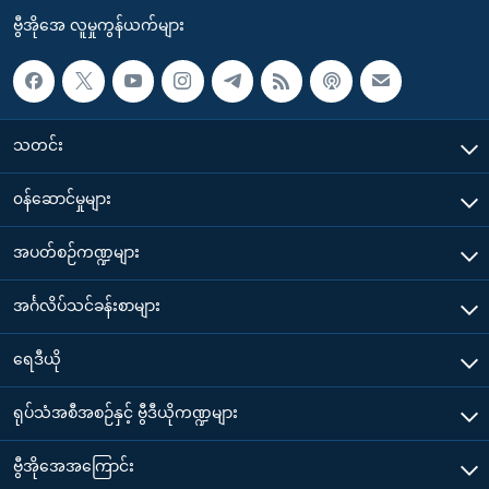
ဗွီအိုအေ လူမှုကွန်ယက်များ
သတင်း
၀န်ဆောင်မှုများ
အပတ်စဉ်ကဏ္ဍများ
အင်္ဂလိပ်သင်ခန်းစာများ
ရေဒီယို
ရုပ်သံအစီအစဉ်နှင့် ဗွီဒီယိုကဏ္ဍများ
ဗွီအိုအေအကြောင်း