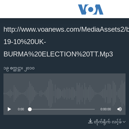
သုံး
ရ
လွယ်ကူ
http://www.voanews.com/MediaAssets2/b
မူလစာမျက်နှာ
စေ
19-10%20UK-
မြန်မာ
သည့်
ကမ္ဘာ့သတင်းများ
BURMA%20ELECTION%20TT.Mp3
Link
ဗွီဒီယို
နိုင်ငံတကာ
များ
၁၉ စက္တင္ဘာ၊ ၂၀၁၀
သတင်းလွတ်လပ်ခွင့်
အမေရိကန်
ပင်မ
ရပ်ဝန်းတခု လမ်းတခု အလွန်
တရုတ်
အကြောင်းအရာ
သို့
အင်္ဂလိပ်စာလေ့လာမယ်
အစ္စရေး-ပါလက်စတိုင်း
No media source currently available
ကျော်
အပတ်စဉ်ကဏ္ဍများ
အမေရိကန်သုံးအီဒီယံ
ကြည့်
0:00
0:00:00
ရေဒီယိုနှင့်ရုပ်သံ အချက်အလက်များ
မကြေးမုံရဲ့ အင်္ဂလိပ်စာ
ရေဒီယို
ရန်
တိုက်ရိုက် လင့်ခ်
ပင်မ
ရေဒီယို/တီဗွီအစီအစဉ်
ရုပ်ရှင်ထဲက အင်္ဂလိပ်စာ
တီဗွီ