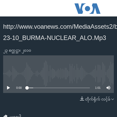
သုံး
ရ
လွယ်ကူ
http://www.voanews.com/MediaAssets2/
မူလစာမျက်နှာ
စေ
23-10_BURMA-NUCLEAR_ALO.Mp3
မြန်မာ
သည့်
ကမ္ဘာ့သတင်းများ
Link
၂၃ စက္တင္ဘာ၊ ၂၀၁၀
ဗွီဒီယို
နိုင်ငံတကာ
များ
သတင်းလွတ်လပ်ခွင့်
အမေရိကန်
ပင်မ
ရပ်ဝန်းတခု လမ်းတခု အလွန်
တရုတ်
အကြောင်းအရာ
No media source currently available
သို့
အင်္ဂလိပ်စာလေ့လာမယ်
အစ္စရေး-ပါလက်စတိုင်း
0:00
1:01
ကျော်
အပတ်စဉ်ကဏ္ဍများ
အမေရိကန်သုံးအီဒီယံ
ကြည့်
တိုက်ရိုက် လင့်ခ်
ရေဒီယိုနှင့်ရုပ်သံ အချက်အလက်များ
မကြေးမုံရဲ့ အင်္ဂလိပ်စာ
ရေဒီယို
ရန်
ပင်မ
ရေဒီယို/တီဗွီအစီအစဉ်
ရုပ်ရှင်ထဲက အင်္ဂလိပ်စာ
တီဗွီ