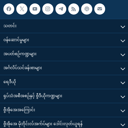
သတင်း
၀န်ဆောင်မှုများ
အပတ်စဉ်ကဏ္ဍများ
အင်္ဂလိပ်သင်ခန်းစာများ
ရေဒီယို
ရုပ်သံအစီအစဉ်နှင့် ဗွီဒီယိုကဏ္ဍများ
ဗွီအိုအေအကြောင်း
ဗွီအိုအေ မိုဘိုင်းလ်အက်ပ်များ ဒေါင်းလုတ်ယူရန်