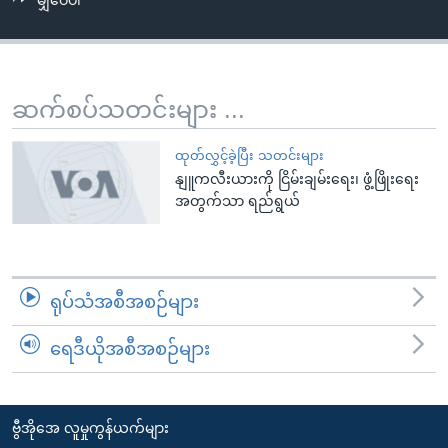
မျှဝေပါ
အ
သုတပဒေသာ အင်္ဂလိပ်စာ
ညွန်း
Learning English
စာမျက်နှာ
သို့
ဗွီအိုအေ လူမှုကွန်ယက်များ
ဆက်စပ်သတင်းများ ...
ကျော်
ကြည့်
ထုတ်လွှင့်ခဲ့ပြီး သတင်းများ
ရန်
နျူကလီးယားကို ငြိမ်းချမ်းရေး၊ ဖွံ့ဖြိုးရေး
ဘာသာစကားများ
ရှာဖွေ
အတွက်သာ ရည်ရွယ်
ရန်
နေရာ
သို့
ရုပ်သံအစီအစဉ်များ
ကျော်
ရန်
ရေဒီယိုအစီအစဉ်များ
ဗွီအိုအေ လူမှုကွန်ယက်များ