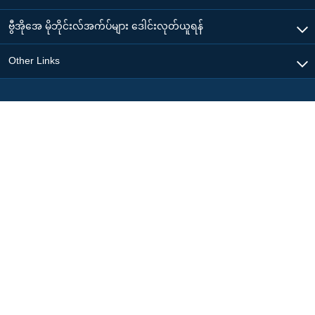
ဗွီအိုအေ မိုဘိုင်းလ်အက်ပ်များ ဒေါင်းလုတ်ယူရန်
Other Links