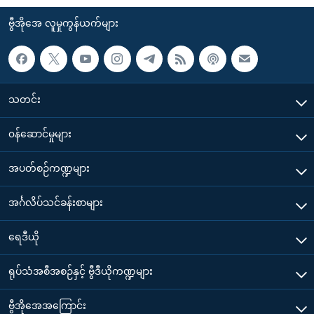
ဗွီအိုအေ လူမှုကွန်ယက်များ
သတင်း
၀န်ဆောင်မှုများ
အပတ်စဉ်ကဏ္ဍများ
အင်္ဂလိပ်သင်ခန်းစာများ
ရေဒီယို
ရုပ်သံအစီအစဉ်နှင့် ဗွီဒီယိုကဏ္ဍများ
ဗွီအိုအေအကြောင်း