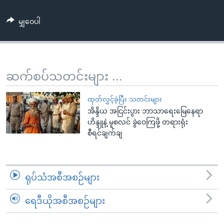
အ
သုတပဒေသာ အင်္ဂလိပ်စာ
ညွန်း
Learning English
မျှဝေပါ
စာမျက်နှာ
သို့
ဗွီအိုအေ လူမှုကွန်ယက်များ
ကျော်
ကြည့်
ဆက်စပ်သတင်းများ ...
ရန်
ဘာသာစကားများ
ရှာဖွေ
ထုတ်လွှင့်ခဲ့ပြီး သတင်းများ
ရန်
အိန္ဒိယ အငြင်းပွား ဘာသာရေးမြေနေရာ
ဟိန္ဒူနဲ့ မူစလင် ခွဲဝေကြဖို့ တရားရုံး
နေရာ
စီရင်ချက်ချ
သို့
ကျော်
ရန်
ရုပ်သံအစီအစဉ်များ
ရေဒီယိုအစီအစဉ်များ