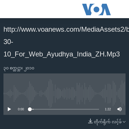
သုံး
ရ
လွယ်ကူ
http://www.voanews.com/MediaAssets2/
မူလစာမျက်နှာ
စေ
30-
မြန်မာ
သည့်
ကမ္ဘာ့သတင်းများ
10_For_Web_Ayudhya_India_ZH.Mp3
Link
ဗွီဒီယို
နိုင်ငံတကာ
များ
၃၀ စက္တင္ဘာ၊ ၂၀၁၀
သတင်းလွတ်လပ်ခွင့်
အမေရိကန်
ပင်မ
ရပ်ဝန်းတခု လမ်းတခု အလွန်
တရုတ်
အကြောင်းအရာ
သို့
အင်္ဂလိပ်စာလေ့လာမယ်
အစ္စရေး-ပါလက်စတိုင်း
No media source currently available
ကျော်
အပတ်စဉ်ကဏ္ဍများ
အမေရိကန်သုံးအီဒီယံ
ကြည့်
0:00
1:22
ရေဒီယိုနှင့်ရုပ်သံ အချက်အလက်များ
မကြေးမုံရဲ့ အင်္ဂလိပ်စာ
ရေဒီယို
ရန်
တိုက်ရိုက် လင့်ခ်
ပင်မ
ရေဒီယို/တီဗွီအစီအစဉ်
ရုပ်ရှင်ထဲက အင်္ဂလိပ်စာ
တီဗွီ