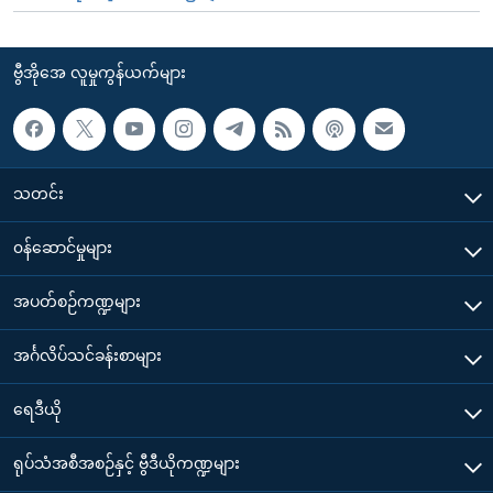
ဗွီအိုအေ လူမှုကွန်ယက်များ
သတင်း
၀န်ဆောင်မှုများ
အပတ်စဉ်ကဏ္ဍများ
အင်္ဂလိပ်သင်ခန်းစာများ
ရေဒီယို
ရုပ်သံအစီအစဉ်နှင့် ဗွီဒီယိုကဏ္ဍများ