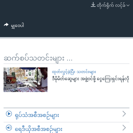
အ
သုတပဒေသာ အင်္ဂလိပ်စာ
တိုက်ရိုက် လင့်ခ်
ညွန်း
Learning English
စာမျက်နှာ
သို့
မျှဝေပါ
ဗွီအိုအေ လူမှုကွန်ယက်များ
ကျော်
ကြည့်
ရန်
ဘာသာစကားများ
ဆက်စပ်သတင်းများ ...
ရှာဖွေ
ရန်
ထုတ်လွှင့်ခဲ့ပြီး သတင်းများ
နေရာ
ဒီမိုမိတ်ဆွေများ အဖွဲ့ဝင်ဖို့ ငွေကြေးရှင်းရန်လို
သို့
ကျော်
ရန်
ရုပ်သံအစီအစဉ်များ
ရေဒီယိုအစီအစဉ်များ