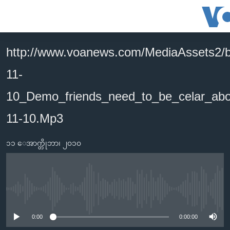
သုံး
ရ
လွယ်ကူ
http://www.voanews.com/MediaAssets2/
မူလစာမျက်နှာ
စေ
11-
မြန်မာ
သည့်
ကမ္ဘာ့သတင်းများ
10_Demo_friends_need_to_be_celar_
Link
ဗွီဒီယို
နိုင်ငံတကာ
11-10.Mp3
များ
သတင်းလွတ်လပ်ခွင့်
အမေရိကန်
ပင်မ
၁၁ ေအာက္တိုဘာ၊ ၂၀၁၀
ရပ်ဝန်းတခု လမ်းတခု အလွန်
တရုတ်
အကြောင်းအရာ
သို့
အင်္ဂလိပ်စာလေ့လာမယ်
အစ္စရေး-ပါလက်စတိုင်း
ကျော်
အပတ်စဉ်ကဏ္ဍများ
အမေရိကန်သုံးအီဒီယံ
ကြည့်
No media source currently available
ရေဒီယိုနှင့်ရုပ်သံ အချက်အလက်များ
မကြေးမုံရဲ့ အင်္ဂလိပ်စာ
ရေဒီယို
ရန်
0:00
0:00:00
ပင်မ
ရေဒီယို/တီဗွီအစီအစဉ်
ရုပ်ရှင်ထဲက အင်္ဂလိပ်စာ
တီဗွီ