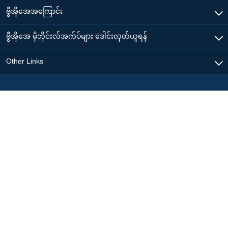
ဗွီအိုအေအကြောင်း
ဗွီအိုအေ မိုဘိုင်းလ်အက်ပ်များ ဒေါင်းလုတ်ယူရန်
Other Links