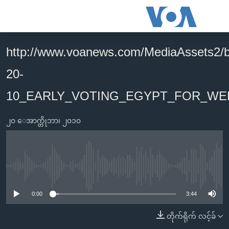
သုံး
ရ
လွယ်ကူ
http://www.voanews.com/MediaAssets2/
မူလစာမျက်နှာ
စေ
20-
မြန်မာ
သည့်
ကမ္ဘာ့သတင်းများ
10_EARLY_VOTING_EGYPT_FOR_WE
Link
ဗွီဒီယို
နိုင်ငံတကာ
များ
၂၀ ေအာက္တိုဘာ၊ ၂၀၁၀
သတင်းလွတ်လပ်ခွင့်
အမေရိကန်
ပင်မ
ရပ်ဝန်းတခု လမ်းတခု အလွန်
တရုတ်
အကြောင်းအရာ
သို့
အင်္ဂလိပ်စာလေ့လာမယ်
အစ္စရေး-ပါလက်စတိုင်း
No media source currently available
ကျော်
အပတ်စဉ်ကဏ္ဍများ
အမေရိကန်သုံးအီဒီယံ
ကြည့်
0:00
3:44
ရေဒီယိုနှင့်ရုပ်သံ အချက်အလက်များ
မကြေးမုံရဲ့ အင်္ဂလိပ်စာ
ရေဒီယို
ရန်
တိုက်ရိုက် လင့်ခ်
ပင်မ
ရေဒီယို/တီဗွီအစီအစဉ်
ရုပ်ရှင်ထဲက အင်္ဂလိပ်စာ
တီဗွီ