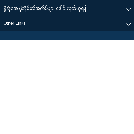
ဗွီအိုအေ မိုဘိုင်းလ်အက်ပ်များ ဒေါင်းလုတ်ယူရန်
Other Links