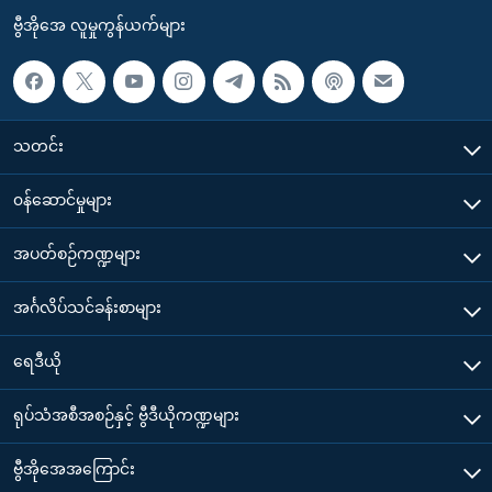
ဗွီအိုအေ လူမှုကွန်ယက်များ
သတင်း
၀န်ဆောင်မှုများ
အပတ်စဉ်ကဏ္ဍများ
အင်္ဂလိပ်သင်ခန်းစာများ
ရေဒီယို
ရုပ်သံအစီအစဉ်နှင့် ဗွီဒီယိုကဏ္ဍများ
ဗွီအိုအေအကြောင်း