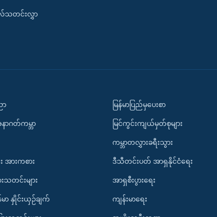
းလ်သတင်းလွှာ
ပညာ
မြန်မာပြည်မှပေးစာ
အနာဂတ်ကမ္ဘာ
မြင်ကွင်းကျယ်မှတ်စုများ
ကမ္ဘာတလွှားခရီးသွား
း အားကစား
ဒီသီတင်းပတ် အာရှနိုင်ငံရေး
ားသတင်းများ
အာရှစီးပွားရေး
်မာ နှိုင်းယှဉ်ချက်
ကျန်းမာရေး