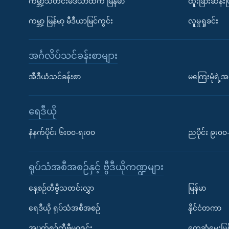
ကမ္ဘာ့သတင်းမီဒီယာထဲက မြန်မာ
ထူးခြားဆန်း
ကမ္ဘာ့ မြန်မာ့ မီဒီယာမြင်ကွင်း
လူမှုရှုခင်း
အင်္ဂလိပ်သင်ခန်းစာများ
အီဒီယံသင်ခန်းစာ
မကြေးမုံရဲ့အင
ရေဒီယို
နံနက်ပိုင်း ၆း၀၀-ရး၀၀
ညပိုင်း ၉း၀
ရုပ်သံအစီအစဉ်နှင့် ဗွီဒီယိုကဏ္ဍများ
နေ့စဉ်တီဗွီသတင်းလွှာ
မြန်မာ
ရေဒီယို ရုပ်သံအစီအစဉ်
နိုင်ငံတကာ
အပတ်စဉ်တီဗွီမဂ္ဂဇင်း
တွေ့ဆုံမေးမြန