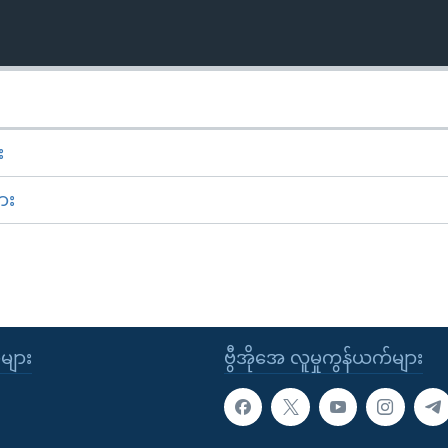
း
ား
ုများ
ဗွီအိုအေ လူမှုကွန်ယက်များ