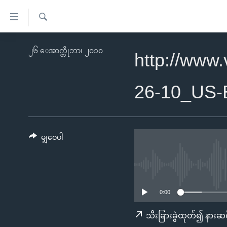
သုံး
ရ
ရှာဖွေ
လွယ်ကူ
မူလစာမျက်နှာ
၂၆ ေအာက္တိုဘာ၊ ၂၀၁၀
ရ
http://www
စေ
မြန်မာ
လာ
သည့်
ဒ်
ကမ္ဘာ့သတင်းများ
26-10_US
Link
ဗွီဒီယို
နိုင်ငံတကာ
များ
သတင်းလွတ်လပ်ခွင့်
အမေရိကန်
ပင်မ
ရပ်ဝန်းတခု လမ်းတခု အလွန်
တရုတ်
မျှဝေပါ
အကြောင်းအရာ
အင်္ဂလိပ်စာလေ့လာမယ်
အစ္စရေး-ပါလက်စတိုင်း
သို့
အပတ်စဉ်ကဏ္ဍများ
အမေရိကန်သုံးအီဒီယံ
ကျော်
ကြည့်
ရေဒီယိုနှင့်ရုပ်သံ အချက်အလက်များ
မကြေးမုံရဲ့ အင်္ဂလိပ်စာ
ရေဒီယို
0:00
ရန်
ရေဒီယို/တီဗွီအစီအစဉ်
ရုပ်ရှင်ထဲက အင်္ဂလိပ်စာ
တီဗွီ
သီးခြားခွဲထုတ်၍ နားဆင
ပင်မ