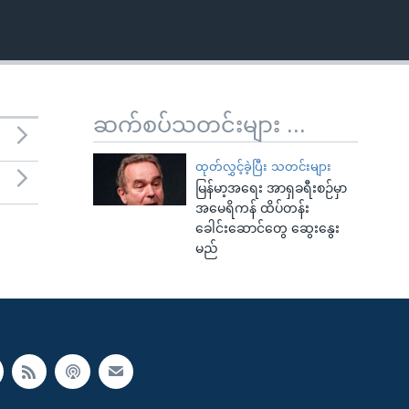
ဆက်စပ်သတင်းများ ...
ထုတ်လွှင့်ခဲ့ပြီး သတင်းများ
မြန်မာ့အရေး အာရှခရီးစဉ်မှာ
အမေရိကန် ထိပ်တန်း
ခေါင်းဆောင်တွေ ဆွေးနွေး
မည်