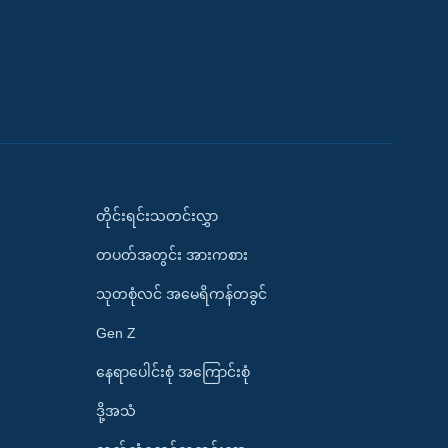
တိုင်းရင်းသတင်းလွှာ
တပတ်အတွင်း အားကစား
သုတစုံလင် အမေရိကန်တခွင်
Gen Z
နေရာပေါင်းစုံ အကြောင်းစုံ
ဒို့အသံ