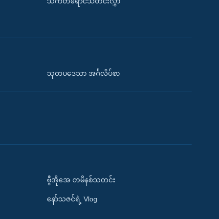
သက်တံရောင်သတင်းလွှာ
သုတပဒေသာ အင်္ဂလိပ်စာ
ဗွီအိုအေ တမိနစ်သတင်း
နော်သဇင်ရဲ့ Vlog