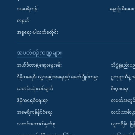
အမေရိကန်
နေ့စဉ်အီးမေ
တရုတ်
အစ္စရေး-ပါလက်စတိုင်း
အပတ်စဉ်ကဏ္ဍများ
အယ်ဒီတာနဲ့ ဆွေးနွေးခန်း
သိပ္ပံနဲ့နည်း
ဒီမိုကရေစီ၊ လူ့အခွင့်အရေးနှင့် ခေတ်ပြိုင်ကမ္ဘာ
ဥတုရာသီနဲ့ 
သတင်းသုံးသပ်ချက်
စီးပွားရေး
ဒီမိုကရေစီရေးရာ
တပတ်အတွင်
အမေရိကန်နိုင်ငံရေး
လယ်ယာစီးပွ
သတင်းထောက်မှတ်စု
ယူကရိန်း၊ မြန