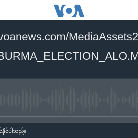
.voanews.com/MediaAssets
-BURMA_ELECTION_ALO.
No media source currently availa
်နိုင်ပါသည်။