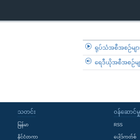
သုတပဒေသာ အင်္ဂလိပ်စာ
အ
ညွန်း
စာမျက်နှာ
သို့
ကျော်
ကြည့်
ရုပ်သံအစီအစဉ်မျာ
ရန်
ရှာဖွေ
ရေဒီယိုအစီအစဉ်မျ
ရန်
နေရာ
သို့
ကျော်
ရန်
သတင်း
၀န်ဆောင်မှ
မြန်မာ
RSS
နိုင်ငံတကာ
ပေါ့ဒ်ကတ်စ်