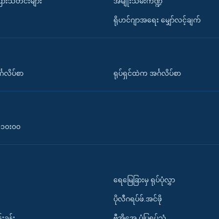
ပြားသတင်းများ
အမျိုးသမီးကဏ္ဍ
ရိုဟင်ဂျာအရေး မျှော်လင့်ချက်
်္ဂလိပ်စာ
ရုပ်ရှင်ထဲက အင်္ဂလိပ်စာ
၀-၁၀း၀၀
ရေမြေခြားမှ ရုပ်ပုံလွှာ
ပိုလီဂရပ်ဖ်.အင်ဖို
်းခန်း
ဗွီအိုအေ ပုံပြရုပ်သံ