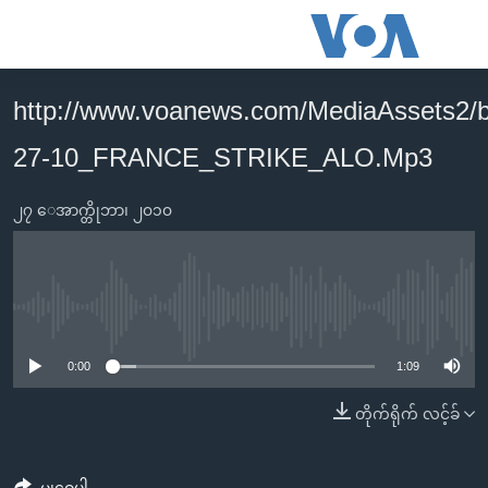
သုံး
ရ
လွယ်ကူ
http://www.voanews.com/MediaAssets2/
မူလစာမျက်နှာ
စေ
27-10_FRANCE_STRIKE_ALO.Mp3
မြန်မာ
သည့်
ကမ္ဘာ့သတင်းများ
Link
၂၇ ေအာက္တိုဘာ၊ ၂၀၁၀
ဗွီဒီယို
နိုင်ငံတကာ
များ
သတင်းလွတ်လပ်ခွင့်
အမေရိကန်
ပင်မ
ရပ်ဝန်းတခု လမ်းတခု အလွန်
တရုတ်
အကြောင်းအရာ
No media source currently available
သို့
အင်္ဂလိပ်စာလေ့လာမယ်
အစ္စရေး-ပါလက်စတိုင်း
0:00
1:09
ကျော်
အပတ်စဉ်ကဏ္ဍများ
အမေရိကန်သုံးအီဒီယံ
ကြည့်
တိုက်ရိုက် လင့်ခ်
ရေဒီယိုနှင့်ရုပ်သံ အချက်အလက်များ
မကြေးမုံရဲ့ အင်္ဂလိပ်စာ
ရေဒီယို
ရန်
ပင်မ
ရေဒီယို/တီဗွီအစီအစဉ်
ရုပ်ရှင်ထဲက အင်္ဂလိပ်စာ
တီဗွီ