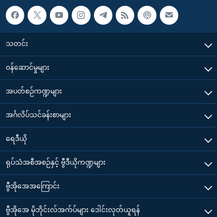
သတင်း
၀န်ဆောင်မှုများ
အပတ်စဉ်ကဏ္ဍများ
အင်္ဂလိပ်သင်ခန်းစာများ
ရေဒီယို
ရုပ်သံအစီအစဉ်နှင့် ဗွီဒီယိုကဏ္ဍများ
ဗွီအိုအေအကြောင်း
ဗွီအိုအေ မိုဘိုင်းလ်အက်ပ်များ ဒေါင်းလုတ်ယူရန်