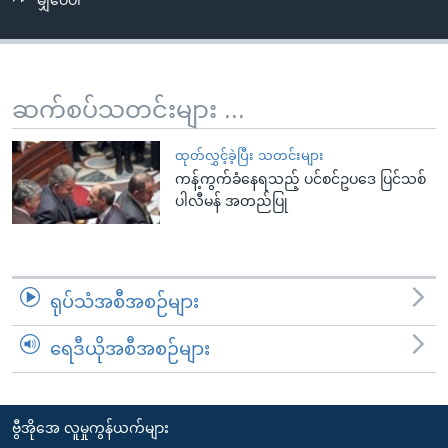
မျှဝေပါ
အ
သုတပဒေသာ အင်္ဂလိပ်စာ
ညွန်း
Learning English
စာမျက်နှာ
သို့
ဗွီအိုအေ လူမှုကွန်ယက်များ
ဆက်စပ်သတင်းများ ...
ကျော်
ကြည့်
ထုတ်လွှင့်ခဲ့ပြီး သတင်းများ
ရန်
ကန့်ကွက်ခံနေရသည့် ပင်စင်ဥပဒေ ပြင်သစ်
ဘာသာစကားများ
ရှာဖွေ
ပါလီမန် အတည်ပြု
ရန်
နေရာ
သို့
ရုပ်သံအစီအစဉ်များ
ကျော်
ရန်
ရေဒီယိုအစီအစဉ်များ
ဗွီအိုအေ လူမှုကွန်ယက်များ