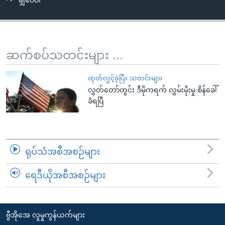
မျှဝေပါ
အ
သုတပဒေသာ အင်္ဂလိပ်စာ
ညွန်း
Learning English
စာမျက်နှာ
သို့
ဗွီအိုအေ လူမှုကွန်ယက်များ
ဆက်စပ်သတင်းများ ...
ကျော်
ကြည့်
ထုတ်လွှင့်ခဲ့ပြီး သတင်းများ
ရန်
လွှတ်တော်တွင်း ဒီမိုကရက် လွှမ်းမိုးမှု စိန်ခေါ်
ဘာသာစကားများ
ရှာဖွေ
ခံရပြီ
ရန်
နေရာ
သို့
ရုပ်သံအစီအစဉ်များ
ကျော်
ရန်
ရေဒီယိုအစီအစဉ်များ
ဗွီအိုအေ လူမှုကွန်ယက်များ