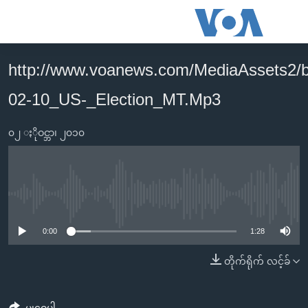
သုံး
ရ
လွယ်ကူ
http://www.voanews.com/MediaAssets2/
မူလစာမျက်နှာ
စေ
02-10_US-_Election_MT.Mp3
မြန်မာ
သည့်
ကမ္ဘာ့သတင်းများ
Link
၀၂ ႏိုဝင္ဘာ၊ ၂၀၁၀
ဗွီဒီယို
နိုင်ငံတကာ
များ
သတင်းလွတ်လပ်ခွင့်
အမေရိကန်
ပင်မ
ရပ်ဝန်းတခု လမ်းတခု အလွန်
တရုတ်
အကြောင်းအရာ
No media source currently available
သို့
အင်္ဂလိပ်စာလေ့လာမယ်
အစ္စရေး-ပါလက်စတိုင်း
0:00
1:28
ကျော်
အပတ်စဉ်ကဏ္ဍများ
အမေရိကန်သုံးအီဒီယံ
ကြည့်
တိုက်ရိုက် လင့်ခ်
ရေဒီယိုနှင့်ရုပ်သံ အချက်အလက်များ
မကြေးမုံရဲ့ အင်္ဂလိပ်စာ
ရေဒီယို
ရန်
ပင်မ
ရေဒီယို/တီဗွီအစီအစဉ်
ရုပ်ရှင်ထဲက အင်္ဂလိပ်စာ
တီဗွီ