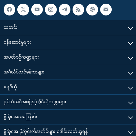
သတင်း
၀န်ဆောင်မှုများ
အပတ်စဉ်ကဏ္ဍများ
အင်္ဂလိပ်သင်ခန်းစာများ
ရေဒီယို
ရုပ်သံအစီအစဉ်နှင့် ဗွီဒီယိုကဏ္ဍများ
ဗွီအိုအေအကြောင်း
ဗွီအိုအေ မိုဘိုင်းလ်အက်ပ်များ ဒေါင်းလုတ်ယူရန်