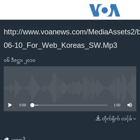
သုံး
ရ
လွယ်ကူ
http://www.voanews.com/MediaAssets2/
မူလစာမျက်နှာ
စေ
06-10_For_Web_Koreas_SW.Mp3
မြန်မာ
သည့်
ကမ္ဘာ့သတင်းများ
Link
၀၆ ဒီဇင္ဘာ၊ ၂၀၁၀
ဗွီဒီယို
နိုင်ငံတကာ
များ
သတင်းလွတ်လပ်ခွင့်
အမေရိကန်
ပင်မ
ရပ်ဝန်းတခု လမ်းတခု အလွန်
တရုတ်
အကြောင်းအရာ
No media source currently available
သို့
အင်္ဂလိပ်စာလေ့လာမယ်
အစ္စရေး-ပါလက်စတိုင်း
0:00
1:00
ကျော်
အပတ်စဉ်ကဏ္ဍများ
အမေရိကန်သုံးအီဒီယံ
ကြည့်
တိုက်ရိုက် လင့်ခ်
ရေဒီယိုနှင့်ရုပ်သံ အချက်အလက်များ
မကြေးမုံရဲ့ အင်္ဂလိပ်စာ
ရေဒီယို
ရန်
ပင်မ
ရေဒီယို/တီဗွီအစီအစဉ်
ရုပ်ရှင်ထဲက အင်္ဂလိပ်စာ
တီဗွီ