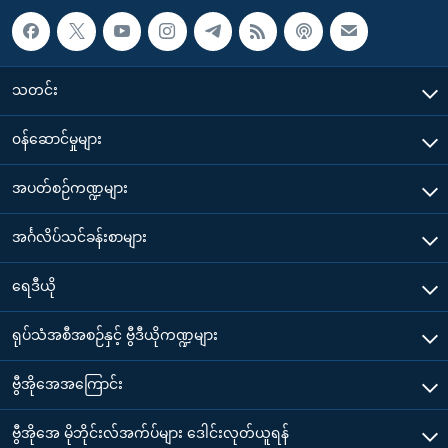
သတင်း
၀န်ဆောင်မှုများ
အပတ်စဉ်ကဏ္ဍများ
အင်္ဂလိပ်သင်ခန်းစာများ
ရေဒီယို
ရုပ်သံအစီအစဉ်နှင့် ဗွီဒီယိုကဏ္ဍများ
ဗွီအိုအေအကြောင်း
ဗွီအိုအေ မိုဘိုင်းလ်အက်ပ်များ ဒေါင်းလုတ်ယူရန်