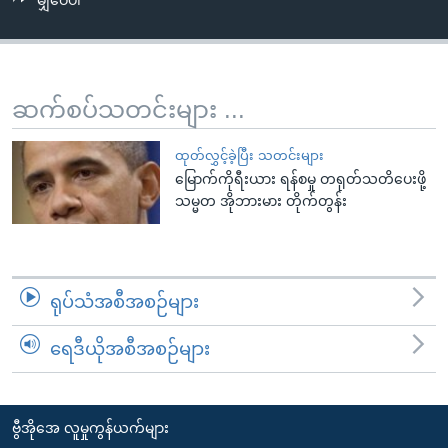
မျှဝေပါ
အ
သုတပဒေသာ အင်္ဂလိပ်စာ
ညွန်း
Learning English
စာမျက်နှာ
သို့
ဗွီအိုအေ လူမှုကွန်ယက်များ
ဆက်စပ်သတင်းများ ...
ကျော်
ကြည့်
ထုတ်လွှင့်ခဲ့ပြီး သတင်းများ
ရန်
မြောက်ကိုရီးယား ရန်စမှု တရုတ်သတိပေးဖို့
ဘာသာစကားများ
ရှာဖွေ
သမ္မတ အိုဘားမား တိုက်တွန်း
ရန်
နေရာ
သို့
ရုပ်သံအစီအစဉ်များ
ကျော်
ရန်
ရေဒီယိုအစီအစဉ်များ
ဗွီအိုအေ လူမှုကွန်ယက်များ