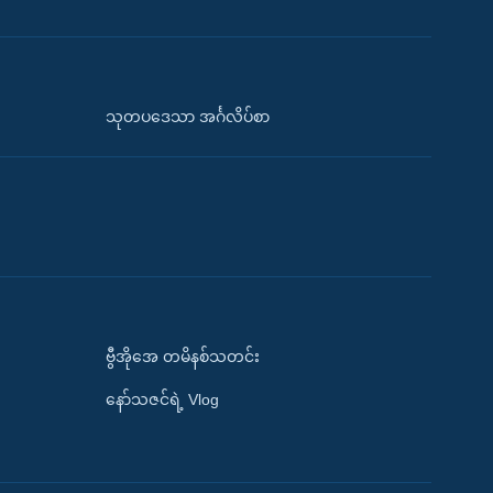
သုတပဒေသာ အင်္ဂလိပ်စာ
ဗွီအိုအေ တမိနစ်သတင်း
နော်သဇင်ရဲ့ Vlog