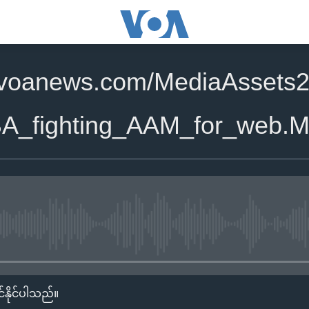
.voanews.com/MediaAssets
A_fighting_AAM_for_web.
No media source currently availa
်နိုင်ပါသည်။