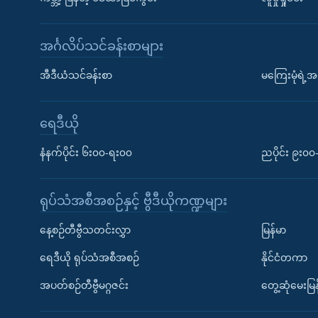
အင်္ဂလိပ်သင်ခန်းစာများ
အီဒီယံသင်ခန်းစာ
မကြေးမုံရဲ့အင
ရေဒီယို
နံနက်ပိုင်း ၆း၀၀-ရး၀၀
ညပိုင်း ၉း၀
ရုပ်သံအစီအစဉ်နှင့် ဗွီဒီယိုကဏ္ဍများ
နေ့စဉ်တီဗွီသတင်းလွှာ
မြန်မာ
ရေဒီယို ရုပ်သံအစီအစဉ်
နိုင်ငံတကာ
အပတ်စဉ်တီဗွီမဂ္ဂဇင်း
တွေ့ဆုံမေးမြန