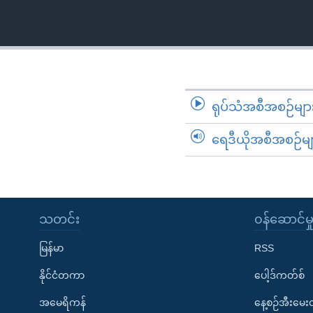
သုတပဒေသာ အင်္ဂလိပ်စာ
အ
ညွန်း
စာမျက်နှာ
သို့
ကျော်
ကြည့်
ရုပ်သံအစီအစဉ်မျာ
ရန်
ရှာဖွေ
ရေဒီယိုအစီအစဉ်မျ
ရန်
နေရာ
သို့
ကျော်
သတင်း
၀န်ဆောင်မှ
ရန်
မြန်မာ
RSS
နိုင်ငံတကာ
ပေါ့ဒ်ကတ်စ်
အမေရိကန်
နေ့စဉ်အီးမေ