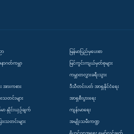
ပညာ
မြန်မာပြည်မှပေးစာ
အနာဂတ်ကမ္ဘာ
မြင်ကွင်းကျယ်မှတ်စုများ
ကမ္ဘာတလွှားခရီးသွား
း အားကစား
ဒီသီတင်းပတ် အာရှနိုင်ငံရေး
ားသတင်းများ
အာရှစီးပွားရေး
်မာ နှိုင်းယှဉ်ချက်
ကျန်းမာရေး
ပြားသတင်းများ
အမျိုးသမီးကဏ္ဍ
ရိုဟင်ဂျာအရေး မျှော်လင့်ချက်