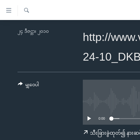
သုံး
ရ
ရှာဖွေ
လွယ်ကူ
မူလစာမျက်နှာ
၂၄ ဒီဇင္ဘာ၊ ၂၀၁၀
ရ
http://www
စေ
မြန်မာ
လာ
သည့်
ဒ်
ကမ္ဘာ့သတင်းများ
24-10_DKB
Link
ဗွီဒီယို
နိုင်ငံတကာ
များ
သတင်းလွတ်လပ်ခွင့်
အမေရိကန်
ပင်မ
ရပ်ဝန်းတခု လမ်းတခု အလွန်
တရုတ်
မျှဝေပါ
အကြောင်းအရာ
အင်္ဂလိပ်စာလေ့လာမယ်
အစ္စရေး-ပါလက်စတိုင်း
သို့
အပတ်စဉ်ကဏ္ဍများ
အမေရိကန်သုံးအီဒီယံ
ကျော်
ကြည့်
ရေဒီယိုနှင့်ရုပ်သံ အချက်အလက်များ
မကြေးမုံရဲ့ အင်္ဂလိပ်စာ
ရေဒီယို
0:00
ရန်
ရေဒီယို/တီဗွီအစီအစဉ်
ရုပ်ရှင်ထဲက အင်္ဂလိပ်စာ
တီဗွီ
သီးခြားခွဲထုတ်၍ နားဆင
ပင်မ