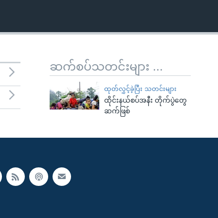
ဆက်စပ်သတင်းများ ...
ထုတ်လွှင့်ခဲ့ပြီး သတင်းများ
ထိုင်းနယ်စပ်အနီး တိုက်ပွဲတွေ
ဆက်ဖြစ်