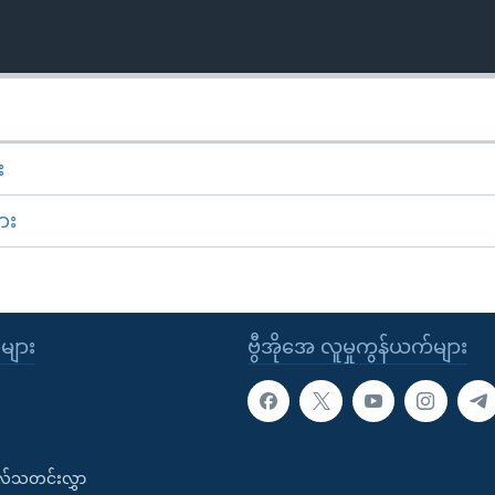
း
ား
ုများ
ဗွီအိုအေ လူမှုကွန်ယက်များ
းလ်သတင်းလွှာ