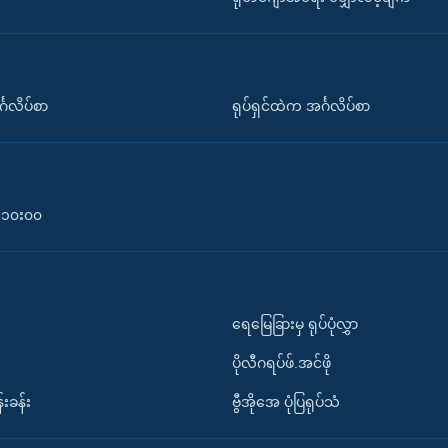
်္ဂလိပ်စာ
ရုပ်ရှင်ထဲက အင်္ဂလိပ်စာ
၀-၁၀း၀၀
ရေမြေခြားမှ ရုပ်ပုံလွှာ
ပိုလီဂရပ်ဖ်.အင်ဖို
်းခန်း
ဗွီအိုအေ ပုံပြရုပ်သံ