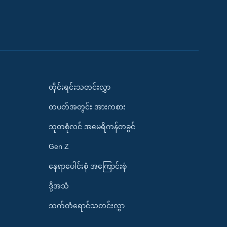
တိုင်းရင်းသတင်းလွှာ
တပတ်အတွင်း အားကစား
သုတစုံလင် အမေရိကန်တခွင်
Gen Z
နေရာပေါင်းစုံ အကြောင်းစုံ
ဒို့အသံ
သက်တံရောင်သတင်းလွှာ