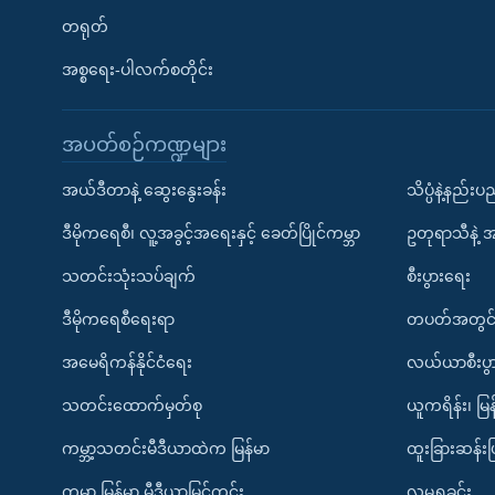
တရုတ်
အစ္စရေး-ပါလက်စတိုင်း
အပတ်စဉ်ကဏ္ဍများ
အယ်ဒီတာနဲ့ ဆွေးနွေးခန်း
သိပ္ပံနဲ့နည်း
ဒီမိုကရေစီ၊ လူ့အခွင့်အရေးနှင့် ခေတ်ပြိုင်ကမ္ဘာ
ဥတုရာသီနဲ့ 
သတင်းသုံးသပ်ချက်
စီးပွားရေး
ဒီမိုကရေစီရေးရာ
တပတ်အတွင်
အမေရိကန်နိုင်ငံရေး
လယ်ယာစီးပွ
သတင်းထောက်မှတ်စု
ယူကရိန်း၊ မြန
ကမ္ဘာ့သတင်းမီဒီယာထဲက မြန်မာ
ထူးခြားဆန်း
ကမ္ဘာ့ မြန်မာ့ မီဒီယာမြင်ကွင်း
လူမှုရှုခင်း