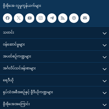
ဗွီအိုအေ လူမှုကွန်ယက်များ
သတင်း
၀န်ဆောင်မှုများ
အပတ်စဉ်ကဏ္ဍများ
အင်္ဂလိပ်သင်ခန်းစာများ
ရေဒီယို
ရုပ်သံအစီအစဉ်နှင့် ဗွီဒီယိုကဏ္ဍများ
ဗွီအိုအေအကြောင်း