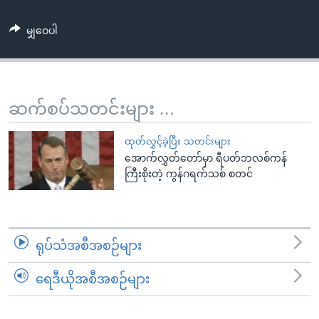
အ
သုတပဒေသာ အင်္ဂလိပ်စာ
ညွန်း
Learning English
မျှဝေပါ
စာမျက်နှာ
သို့
ဗွီအိုအေ လူမှုကွန်ယက်များ
ကျော်
ကြည့်
ဆက်စပ်သတင်းများ ...
ရန်
ဘာသာစကားများ
ရှာဖွေ
ထုတ်လွှင့်ခဲ့ပြီး သတင်းများ
ရန်
အောက်လွှတ်တော်မှာ ရီပတ်ဘလစ်ကန်
ကြီးစိုးတဲ့ ကွန်ဂရက်သစ် စတင်
နေရာ
သို့
ကျော်
ရန်
ရုပ်သံအစီအစဉ်များ
ရေဒီယိုအစီအစဉ်များ