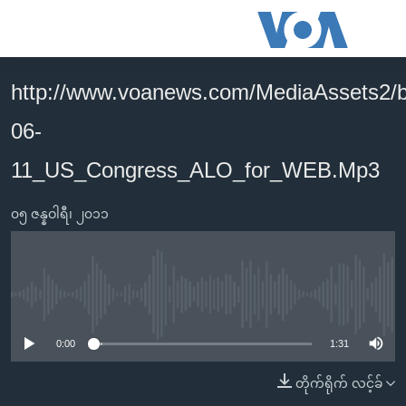
သုံး
ရ
လွယ်ကူ
http://www.voanews.com/MediaAssets2/
မူလစာမျက်နှာ
စေ
06-
မြန်မာ
သည့်
ကမ္ဘာ့သတင်းများ
11_US_Congress_ALO_for_WEB.Mp3
Link
ဗွီဒီယို
နိုင်ငံတကာ
များ
၀၅ ဇန္နဝါရီ၊ ၂၀၁၁
သတင်းလွတ်လပ်ခွင့်
အမေရိကန်
ပင်မ
ရပ်ဝန်းတခု လမ်းတခု အလွန်
တရုတ်
အကြောင်းအရာ
သို့
အင်္ဂလိပ်စာလေ့လာမယ်
အစ္စရေး-ပါလက်စတိုင်း
No media source currently available
ကျော်
အပတ်စဉ်ကဏ္ဍများ
အမေရိကန်သုံးအီဒီယံ
ကြည့်
0:00
1:31
ရေဒီယိုနှင့်ရုပ်သံ အချက်အလက်များ
မကြေးမုံရဲ့ အင်္ဂလိပ်စာ
ရေဒီယို
ရန်
တိုက်ရိုက် လင့်ခ်
ပင်မ
ရေဒီယို/တီဗွီအစီအစဉ်
ရုပ်ရှင်ထဲက အင်္ဂလိပ်စာ
တီဗွီ