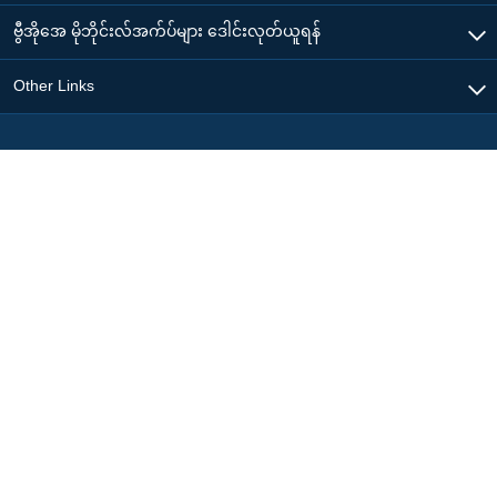
ဗွီအိုအေ မိုဘိုင်းလ်အက်ပ်များ ဒေါင်းလုတ်ယူရန်
Other Links