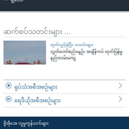
မျှဝေပါ
အ
သုတပဒေသာ အင်္ဂလိပ်စာ
ညွန်း
Learning English
စာမျက်နှာ
သို့
ဗွီအိုအေ လူမှုကွန်ယက်များ
ဆက်စပ်သတင်းများ ...
ကျော်
ကြည့်
ထုတ်လွှင့်ခဲ့ပြီး သတင်းများ
ရန်
လွှတ်တော်စည်းမျဉ်း အချိန်ကပ် ထုတ်ပြန်မှု
ဘာသာစကားများ
ရှာဖွေ
နည်းလမ်းမကျ
ရန်
နေရာ
သို့
ရုပ်သံအစီအစဉ်များ
ကျော်
ရန်
ရေဒီယိုအစီအစဉ်များ
ဗွီအိုအေ လူမှုကွန်ယက်များ