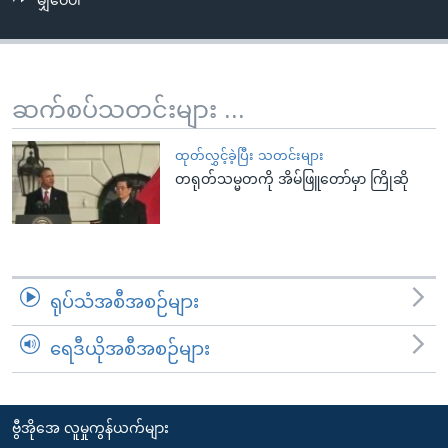
မျှဝေပါ
အ
သုတပဒေသာ အင်္ဂလိပ်စာ
ညွန်း
Learning English
စာမျက်နှာ
သို့
ဗွီအိုအေ လူမှုကွန်ယက်များ
ဆက်စပ်သတင်းများ ...
ကျော်
ကြည့်
ထုတ်လွှင့်ခဲ့ပြီး သတင်းများ
ရန်
တရုတ်သမ္မတကို အိမ်ဖြူတော်မှာ ကြိုဆို
ဘာသာစကားများ
ရှာဖွေ
ရန်
နေရာ
သို့
ရုပ်သံအစီအစဉ်များ
ကျော်
ရန်
ရေဒီယိုအစီအစဉ်များ
ဗွီအိုအေ လူမှုကွန်ယက်များ