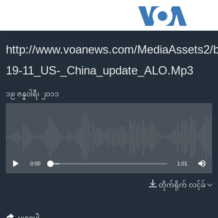
သုံး
ရ
လွယ်ကူ
http://www.voanews.com/MediaAssets2/
မူလစာမျက်နှာ
စေ
19-11_US-_China_update_ALO.Mp3
မြန်မာ
သည့်
ကမ္ဘာ့သတင်းများ
Link
၁၉ ဇန္နဝါရီ၊ ၂၀၁၁
ဗွီဒီယို
နိုင်ငံတကာ
များ
သတင်းလွတ်လပ်ခွင့်
အမေရိကန်
ပင်မ
ရပ်ဝန်းတခု လမ်းတခု အလွန်
တရုတ်
အကြောင်းအရာ
No media source currently available
သို့
အင်္ဂလိပ်စာလေ့လာမယ်
အစ္စရေး-ပါလက်စတိုင်း
0:00
1:01
ကျော်
အပတ်စဉ်ကဏ္ဍများ
အမေရိကန်သုံးအီဒီယံ
ကြည့်
တိုက်ရိုက် လင့်ခ်
ရေဒီယိုနှင့်ရုပ်သံ အချက်အလက်များ
မကြေးမုံရဲ့ အင်္ဂလိပ်စာ
ရေဒီယို
ရန်
ပင်မ
ရေဒီယို/တီဗွီအစီအစဉ်
ရုပ်ရှင်ထဲက အင်္ဂလိပ်စာ
တီဗွီ