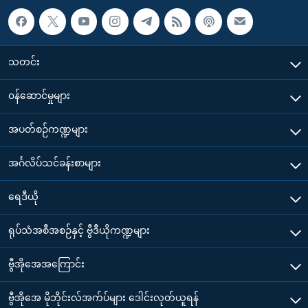
သတင်း
၀န်ဆောင်မှုများ
အပတ်စဉ်ကဏ္ဍများ
အင်္ဂလိပ်သင်ခန်းစာများ
ရေဒီယို
ရုပ်သံအစီအစဉ်နှင့် ဗွီဒီယိုကဏ္ဍများ
ဗွီအိုအေအကြောင်း
ဗွီအိုအေ မိုဘိုင်းလ်အက်ပ်များ ဒေါင်းလုတ်ယူရန်