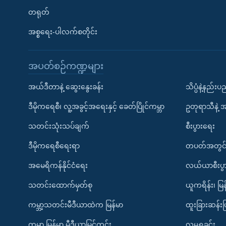
တရုတ်
အစ္စရေး-ပါလက်စတိုင်း
အပတ်စဉ်ကဏ္ဍများ
အယ်ဒီတာနဲ့ ဆွေးနွေးခန်း
သိပ္ပံနဲ့နည်း
ဒီမိုကရေစီ၊ လူ့အခွင့်အရေးနှင့် ခေတ်ပြိုင်ကမ္ဘာ
ဥတုရာသီနဲ့ 
သတင်းသုံးသပ်ချက်
စီးပွားရေး
ဒီမိုကရေစီရေးရာ
တပတ်အတွင်
အမေရိကန်နိုင်ငံရေး
လယ်ယာစီးပွ
သတင်းထောက်မှတ်စု
ယူကရိန်း၊ မြန
ကမ္ဘာ့သတင်းမီဒီယာထဲက မြန်မာ
ထူးခြားဆန်း
ကမ္ဘာ့ မြန်မာ့ မီဒီယာမြင်ကွင်း
လူမှုရှုခင်း