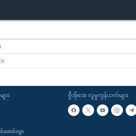
း
ား
ုများ
ဗွီအိုအေ လူမှုကွန်ယက်များ
းလ်သတင်းလွှာ