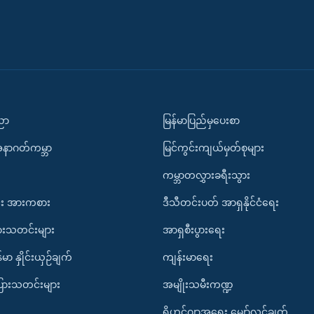
ပညာ
မြန်မာပြည်မှပေးစာ
အနာဂတ်ကမ္ဘာ
မြင်ကွင်းကျယ်မှတ်စုများ
ကမ္ဘာတလွှားခရီးသွား
း အားကစား
ဒီသီတင်းပတ် အာရှနိုင်ငံရေး
ားသတင်းများ
အာရှစီးပွားရေး
်မာ နှိုင်းယှဉ်ချက်
ကျန်းမာရေး
ပြားသတင်းများ
အမျိုးသမီးကဏ္ဍ
ရိုဟင်ဂျာအရေး မျှော်လင့်ချက်