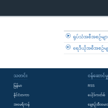
သုတပဒေသာ အင်္ဂလိပ်စာ
အ
ညွန်း
စာမျက်နှာ
သို့
ကျော်
ကြည့်
ရုပ်သံအစီအစဉ်မျာ
ရန်
ရှာဖွေ
ရေဒီယိုအစီအစဉ်မျ
ရန်
နေရာ
သို့
ကျော်
သတင်း
၀န်ဆောင်မှ
ရန်
မြန်မာ
RSS
နိုင်ငံတကာ
ပေါ့ဒ်ကတ်စ်
အမေရိကန်
နေ့စဉ်အီးမေ