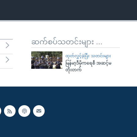
ဆက်စပ်သတင်းများ ...
ထုတ်လွှင့်ခဲ့ပြီး သတင်းများ
မြန်မာ့ဒီမိုကရေစီ အဆင့်မ
တိုးတက်