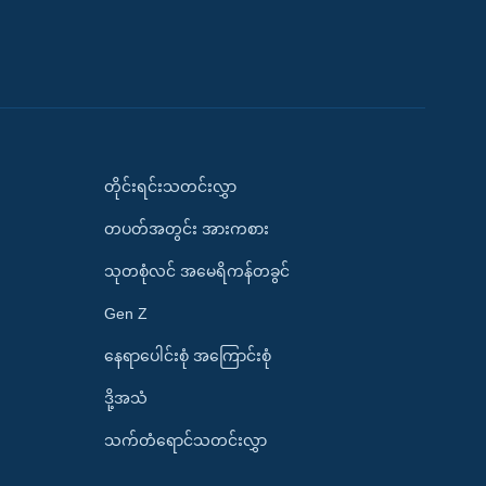
တိုင်းရင်းသတင်းလွှာ
တပတ်အတွင်း အားကစား
သုတစုံလင် အမေရိကန်တခွင်
Gen Z
နေရာပေါင်းစုံ အကြောင်းစုံ
ဒို့အသံ
သက်တံရောင်သတင်းလွှာ