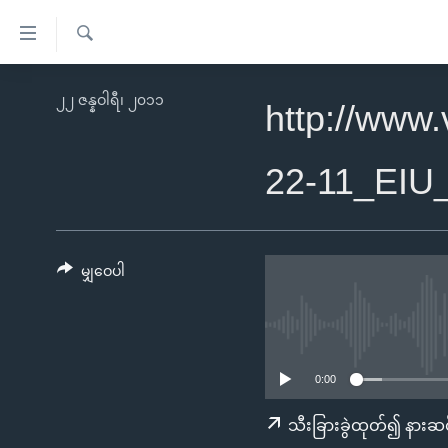
သုံး
ရ
ရှာဖွေ
လွယ်ကူ
မူလစာမျက်နှာ
၂၂ ဇန္နဝါရီ၊ ၂၀၁၁
ရ
http://www
စေ
မြန်မာ
လာ
သည့်
ဒ်
ကမ္ဘာ့သတင်းများ
22-11_EIU
Link
ဗွီဒီယို
နိုင်ငံတကာ
များ
သတင်းလွတ်လပ်ခွင့်
အမေရိကန်
ပင်မ
ရပ်ဝန်းတခု လမ်းတခု အလွန်
တရုတ်
မျှဝေပါ
အကြောင်းအရာ
အင်္ဂလိပ်စာလေ့လာမယ်
အစ္စရေး-ပါလက်စတိုင်း
သို့
အပတ်စဉ်ကဏ္ဍများ
အမေရိကန်သုံးအီဒီယံ
ကျော်
ကြည့်
ရေဒီယိုနှင့်ရုပ်သံ အချက်အလက်များ
မကြေးမုံရဲ့ အင်္ဂလိပ်စာ
ရေဒီယို
0:00
ရန်
ရေဒီယို/တီဗွီအစီအစဉ်
ရုပ်ရှင်ထဲက အင်္ဂလိပ်စာ
တီဗွီ
သီးခြားခွဲထုတ်၍ နားဆင
ပင်မ