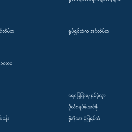
်္ဂလိပ်စာ
ရုပ်ရှင်ထဲက အင်္ဂလိပ်စာ
၀-၁၀း၀၀
ရေမြေခြားမှ ရုပ်ပုံလွှာ
ပိုလီဂရပ်ဖ်.အင်ဖို
်းခန်း
ဗွီအိုအေ ပုံပြရုပ်သံ