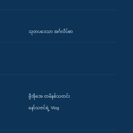
သုတပဒေသာ အင်္ဂလိပ်စာ
ဗွီအိုအေ တမိနစ်သတင်း
နော်သဇင်ရဲ့ Vlog