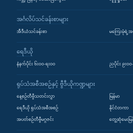
အင်္ဂလိပ်သင်ခန်းစာများ
အီဒီယံသင်ခန်းစာ
မကြေးမုံရဲ့အင
ရေဒီယို
နံနက်ပိုင်း ၆း၀၀-ရး၀၀
ညပိုင်း ၉း၀
ရုပ်သံအစီအစဉ်နှင့် ဗွီဒီယိုကဏ္ဍများ
နေ့စဉ်တီဗွီသတင်းလွှာ
မြန်မာ
ရေဒီယို ရုပ်သံအစီအစဉ်
နိုင်ငံတကာ
အပတ်စဉ်တီဗွီမဂ္ဂဇင်း
တွေ့ဆုံမေးမြန