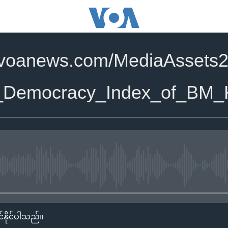
.voanews.com/MediaAssets2
_Democracy_Index_of_BM_
No media source currently availa
်နိုင်ပါသည်။