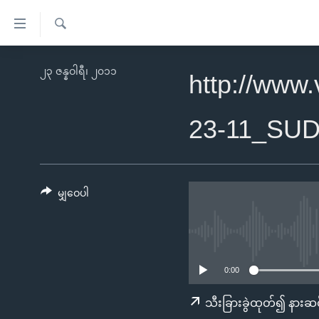
သုံး
ရ
ရှာဖွေ
လွယ်ကူ
မူလစာမျက်နှာ
၂၃ ဇန္နဝါရီ၊ ၂၀၁၁
ရ
http://www
စေ
မြန်မာ
လာ
သည့်
ဒ်
ကမ္ဘာ့သတင်းများ
23-11_SU
Link
ဗွီဒီယို
နိုင်ငံတကာ
များ
သတင်းလွတ်လပ်ခွင့်
အမေရိကန်
ပင်မ
ရပ်ဝန်းတခု လမ်းတခု အလွန်
တရုတ်
မျှဝေပါ
အကြောင်းအရာ
အင်္ဂလိပ်စာလေ့လာမယ်
အစ္စရေး-ပါလက်စတိုင်း
သို့
အပတ်စဉ်ကဏ္ဍများ
အမေရိကန်သုံးအီဒီယံ
ကျော်
ကြည့်
ရေဒီယိုနှင့်ရုပ်သံ အချက်အလက်များ
မကြေးမုံရဲ့ အင်္ဂလိပ်စာ
ရေဒီယို
0:00
ရန်
ရေဒီယို/တီဗွီအစီအစဉ်
ရုပ်ရှင်ထဲက အင်္ဂလိပ်စာ
တီဗွီ
သီးခြားခွဲထုတ်၍ နားဆင
ပင်မ