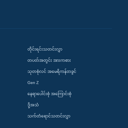
တိုင်းရင်းသတင်းလွှာ
တပတ်အတွင်း အားကစား
သုတစုံလင် အမေရိကန်တခွင်
Gen Z
နေရာပေါင်းစုံ အကြောင်းစုံ
ဒို့အသံ
သက်တံရောင်သတင်းလွှာ