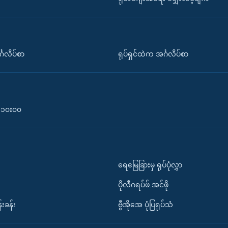
်္ဂလိပ်စာ
ရုပ်ရှင်ထဲက အင်္ဂလိပ်စာ
၀-၁၀း၀၀
ရေမြေခြားမှ ရုပ်ပုံလွှာ
ပိုလီဂရပ်ဖ်.အင်ဖို
်းခန်း
ဗွီအိုအေ ပုံပြရုပ်သံ