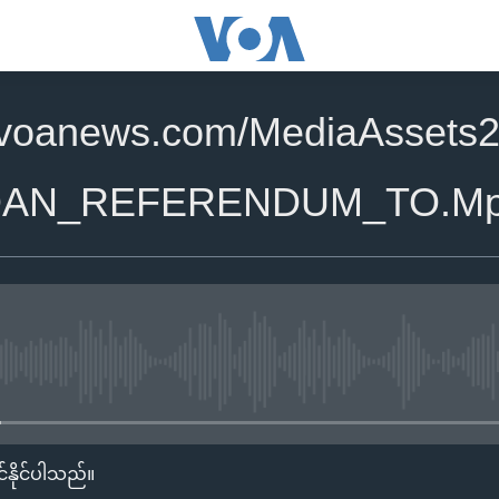
.voanews.com/MediaAssets2
DAN_REFERENDUM_TO.M
No media source currently availa
်နိုင်ပါသည်။