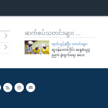
ဆက်စပ်သတင်းများ ...
ထုတ်လွှင့်ခဲ့ပြီး သတင်းများ
ဆူဒန်တောင်ပိုင်း ဆန္ဒခံယူပွဲ
၉၉% ခွဲထွက်ရေး မဲပေး