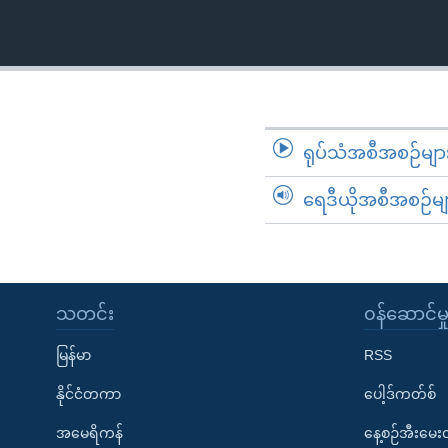
သုတပဒေသာ အင်္ဂလိပ်စာ
အ
ညွန်း
စာမျက်နှာ
သို့
ကျော်
ကြည့်
ရုပ်သံအစီအစဉ်မျာ
ရန်
ရှာဖွေ
ရေဒီယိုအစီအစဉ်မျ
ရန်
နေရာ
သို့
ကျော်
သတင်း
၀န်ဆောင်မှ
ရန်
မြန်မာ
RSS
နိုင်ငံတကာ
ပေါ့ဒ်ကတ်စ်
အမေရိကန်
နေ့စဉ်အီးမေ