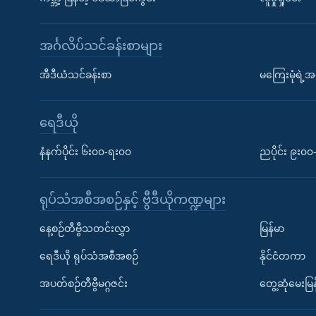
အင်္ဂလိပ်သင်ခန်းစာများ
အီဒီယံသင်ခန်းစာ
မကြေးမုံရဲ့အင
ရေဒီယို
နံနက်ပိုင်း ၆း၀၀-ရး၀၀
ညပိုင်း ၉း၀
ရုပ်သံအစီအစဉ်နှင့် ဗွီဒီယိုကဏ္ဍများ
နေ့စဉ်တီဗွီသတင်းလွှာ
မြန်မာ
ရေဒီယို ရုပ်သံအစီအစဉ်
နိုင်ငံတကာ
အပတ်စဉ်တီဗွီမဂ္ဂဇင်း
တွေ့ဆုံမေးမြန