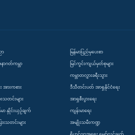
ပညာ
မြန်မာပြည်မှပေးစာ
အနာဂတ်ကမ္ဘာ
မြင်ကွင်းကျယ်မှတ်စုများ
ကမ္ဘာတလွှားခရီးသွား
း အားကစား
ဒီသီတင်းပတ် အာရှနိုင်ငံရေး
ားသတင်းများ
အာရှစီးပွားရေး
်မာ နှိုင်းယှဉ်ချက်
ကျန်းမာရေး
ပြားသတင်းများ
အမျိုးသမီးကဏ္ဍ
ရိုဟင်ဂျာအရေး မျှော်လင့်ချက်