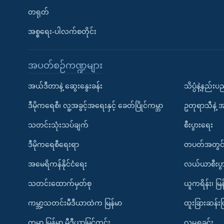
တရုတ်
အစ္စရေး-ပါလက်စတိုင်း
အပတ်စဉ်ကဏ္ဍများ
အယ်ဒီတာနဲ့ ဆွေးနွေးခန်း
သိပ္ပံနဲ့နည်း
ဒီမိုကရေစီ၊ လူ့အခွင့်အရေးနှင့် ခေတ်ပြိုင်ကမ္ဘာ
ဥတုရာသီနဲ့ 
သတင်းသုံးသပ်ချက်
စီးပွားရေး
ဒီမိုကရေစီရေးရာ
တပတ်အတွင်
အမေရိကန်နိုင်ငံရေး
လယ်ယာစီးပွ
သတင်းထောက်မှတ်စု
ယူကရိန်း၊ မြန
ကမ္ဘာ့သတင်းမီဒီယာထဲက မြန်မာ
ထူးခြားဆန်း
ကမ္ဘာ့ မြန်မာ့ မီဒီယာမြင်ကွင်း
လူမှုရှုခင်း