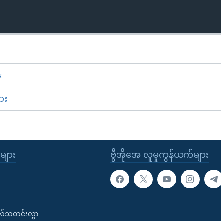
း
ား
ုများ
ဗွီအိုအေ လူမှုကွန်ယက်များ
းလ်သတင်းလွှာ