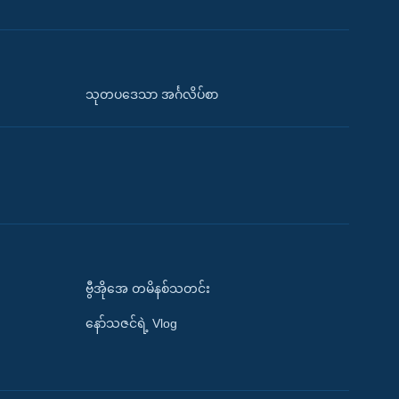
သုတပဒေသာ အင်္ဂလိပ်စာ
ဗွီအိုအေ တမိနစ်သတင်း
နော်သဇင်ရဲ့ Vlog