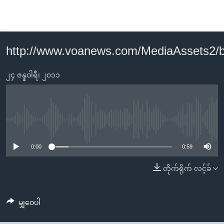
သုံး
ရ
လွယ်ကူ
http://www.voanews.com/MediaAssets2
မူလစာမျက်နှာ
စေ
မြန်မာ
၂၄ ဇန္နဝါရီ၊ ၂၀၁၁
သည့်
ကမ္ဘာ့သတင်းများ
Link
ဗွီဒီယို
နိုင်ငံတကာ
များ
သတင်းလွတ်လပ်ခွင့်
အမေရိကန်
No media source currently available
ပင်မ
ရပ်ဝန်းတခု လမ်းတခု အလွန်
တရုတ်
အကြောင်းအရာ
0:00
0:59
သို့
အင်္ဂလိပ်စာလေ့လာမယ်
အစ္စရေး-ပါလက်စတိုင်း
တိုက်ရိုက် လင့်ခ်
ကျော်
အပတ်စဉ်ကဏ္ဍများ
အမေရိကန်သုံးအီဒီယံ
ကြည့်
ရေဒီယိုနှင့်ရုပ်သံ အချက်အလက်များ
မကြေးမုံရဲ့ အင်္ဂလိပ်စာ
ရေဒီယို
ရန်
မျှဝေပါ
ပင်မ
ရေဒီယို/တီဗွီအစီအစဉ်
ရုပ်ရှင်ထဲက အင်္ဂလိပ်စာ
တီဗွီ