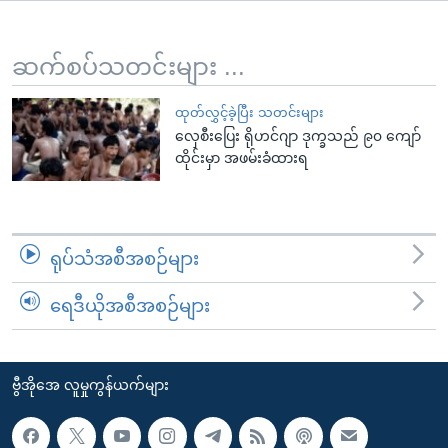
အ
သုတပဒေသာ အင်္ဂလိပ်စာ
ညွန်း
Learning English
စာမျက်နှာ
ဆက်စပ်သတင်းများ ...
သို့
ဗွီအိုအေ လူမှုကွန်ယက်များ
ကျော်
ထုတ်လွှင့်ခဲ့ပြီး သတင်းများ
လှေစီးပြေး ရိုဟင်ဂျာ ဒုက္ခသည် ၉၀ ကျော်
ကြည့်
ထိုင်းမှာ အဖမ်းခံထားရ
ရန်
ဘာသာစကားများ
ရှာဖွေ
ရန်
နေရာ
ရုပ်သံအစီအစဉ်များ
သို့
ကျော်
ရေဒီယိုအစီအစဉ်များ
ရန်
ဗွီအိုအေ လူမှုကွန်ယက်များ