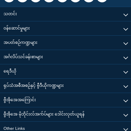
သတင်း
၀န်ဆောင်မှုများ
အပတ်စဉ်ကဏ္ဍများ
အင်္ဂလိပ်သင်ခန်းစာများ
ရေဒီယို
ရုပ်သံအစီအစဉ်နှင့် ဗွီဒီယိုကဏ္ဍများ
ဗွီအိုအေအကြောင်း
ဗွီအိုအေ မိုဘိုင်းလ်အက်ပ်များ ဒေါင်းလုတ်ယူရန်
Other Links