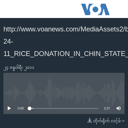
သုံး
ရ
လွယ်ကူ
http://www.voanews.com/MediaAssets2/
မူလစာမျက်နှာ
စေ
24-
မြန်မာ
သည့်
ကမ္ဘာ့သတင်းများ
11_RICE_DONATION_IN_CHIN_STATE
Link
ဗွီဒီယို
နိုင်ငံတကာ
များ
၂၄ ဇန္နဝါရီ၊ ၂၀၁၁
သတင်းလွတ်လပ်ခွင့်
အမေရိကန်
ပင်မ
ရပ်ဝန်းတခု လမ်းတခု အလွန်
တရုတ်
အကြောင်းအရာ
သို့
အင်္ဂလိပ်စာလေ့လာမယ်
အစ္စရေး-ပါလက်စတိုင်း
No media source currently available
ကျော်
အပတ်စဉ်ကဏ္ဍများ
အမေရိကန်သုံးအီဒီယံ
ကြည့်
0:00
2:27
ရေဒီယိုနှင့်ရုပ်သံ အချက်အလက်များ
မကြေးမုံရဲ့ အင်္ဂလိပ်စာ
ရေဒီယို
ရန်
တိုက်ရိုက် လင့်ခ်
ပင်မ
ရေဒီယို/တီဗွီအစီအစဉ်
ရုပ်ရှင်ထဲက အင်္ဂလိပ်စာ
တီဗွီ