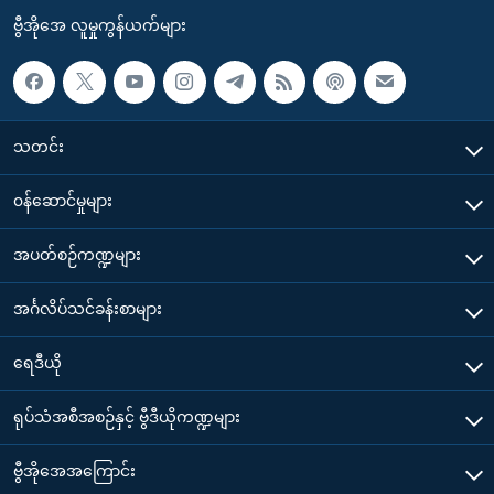
ဗွီအိုအေ လူမှုကွန်ယက်များ
သတင်း
၀န်ဆောင်မှုများ
အပတ်စဉ်ကဏ္ဍများ
အင်္ဂလိပ်သင်ခန်းစာများ
ရေဒီယို
ရုပ်သံအစီအစဉ်နှင့် ဗွီဒီယိုကဏ္ဍများ
ဗွီအိုအေအကြောင်း