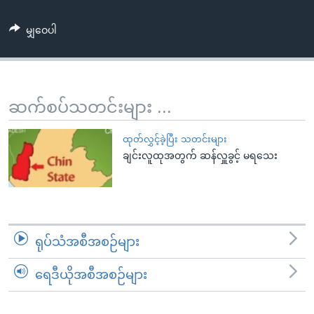
အ
သုတပဒေသာ အင်္ဂလိပ်စာ
ညွန်း
Learning English
မျှဝေပါ
စာမျက်နှာ
သို့
ဗွီအိုအေ လူမှုကွန်ယက်များ
ကျော်
ကြည့်
ဆက်စပ်သတင်းများ ...
ရန်
ဘာသာစကားများ
ရှာဖွေ
ထုတ်လွှင့်ခဲ့ပြီး သတင်းများ
ရန်
ချင်းလူထုအတွက် ဆန်လှူခွင့် မရသေး
နေရာ
သို့
ကျော်
ရန်
ရုပ်သံအစီအစဉ်များ
ရေဒီယိုအစီအစဉ်များ