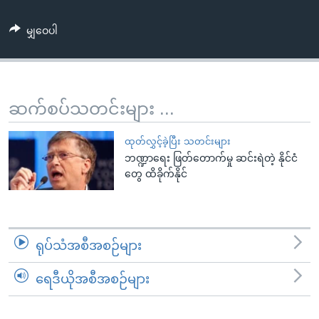
အ
သုတပဒေသာ အင်္ဂလိပ်စာ
ညွန်း
Learning English
မျှဝေပါ
စာမျက်နှာ
သို့
ဗွီအိုအေ လူမှုကွန်ယက်များ
ကျော်
ကြည့်
ဆက်စပ်သတင်းများ ...
ရန်
ဘာသာစကားများ
ရှာဖွေ
ထုတ်လွှင့်ခဲ့ပြီး သတင်းများ
ရန်
ဘဏ္ဍာရေး ဖြတ်တောက်မှု ဆင်းရဲတဲ့ နိုင်ငံ
တွေ ထိခိုက်နိုင်
နေရာ
သို့
ကျော်
ရန်
ရုပ်သံအစီအစဉ်များ
ရေဒီယိုအစီအစဉ်များ