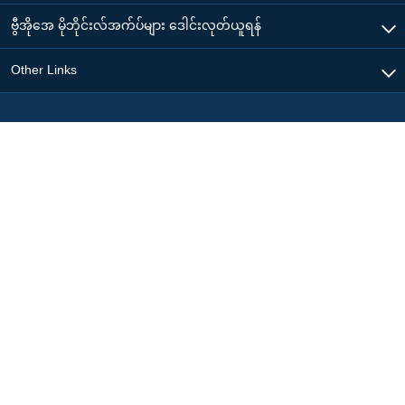
ဗွီအိုအေ မိုဘိုင်းလ်အက်ပ်များ ဒေါင်းလုတ်ယူရန်
Other Links