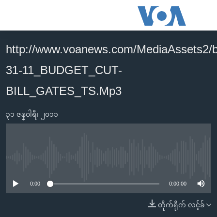
သုံး
ရ
လွယ်ကူ
http://www.voanews.com/MediaAssets2/
မူလစာမျက်နှာ
စေ
31-11_BUDGET_CUT-
မြန်မာ
သည့်
ကမ္ဘာ့သတင်းများ
BILL_GATES_TS.Mp3
Link
ဗွီဒီယို
နိုင်ငံတကာ
များ
၃၁ ဇန္နဝါရီ၊ ၂၀၁၁
သတင်းလွတ်လပ်ခွင့်
အမေရိကန်
ပင်မ
ရပ်ဝန်းတခု လမ်းတခု အလွန်
တရုတ်
အကြောင်းအရာ
သို့
အင်္ဂလိပ်စာလေ့လာမယ်
အစ္စရေး-ပါလက်စတိုင်း
No media source currently available
ကျော်
အပတ်စဉ်ကဏ္ဍများ
အမေရိကန်သုံးအီဒီယံ
ကြည့်
0:00
0:00:00
ရေဒီယိုနှင့်ရုပ်သံ အချက်အလက်များ
မကြေးမုံရဲ့ အင်္ဂလိပ်စာ
ရေဒီယို
ရန်
တိုက်ရိုက် လင့်ခ်
ပင်မ
ရေဒီယို/တီဗွီအစီအစဉ်
ရုပ်ရှင်ထဲက အင်္ဂလိပ်စာ
တီဗွီ