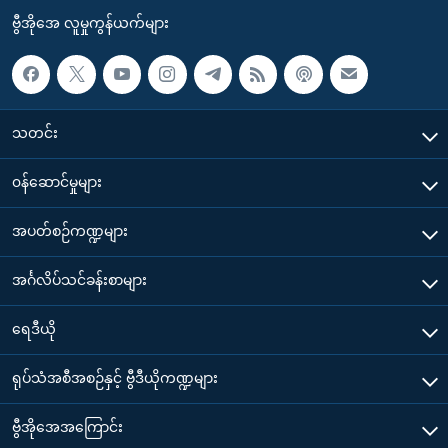
ဗွီအိုအေ လူမှုကွန်ယက်များ
သတင်း
၀န်ဆောင်မှုများ
အပတ်စဉ်ကဏ္ဍများ
အင်္ဂလိပ်သင်ခန်းစာများ
ရေဒီယို
ရုပ်သံအစီအစဉ်နှင့် ဗွီဒီယိုကဏ္ဍများ
ဗွီအိုအေအကြောင်း